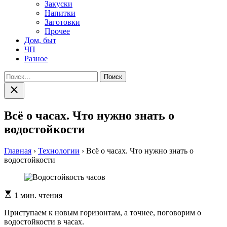
Закуски
Напитки
Заготовки
Прочее
Дом, быт
ЧП
Разное
Найти:
Закрыть
поиск
Всё о часах. Что нужно знать о
водостойкости
Главная
›
Технологии
›
Всё о часах. Что нужно знать о
водостойкости
Расчетное
1 мин. чтения
время
чтения
Приступаем к новым горизонтам, а точнее, поговорим о
водостойкости в часах.