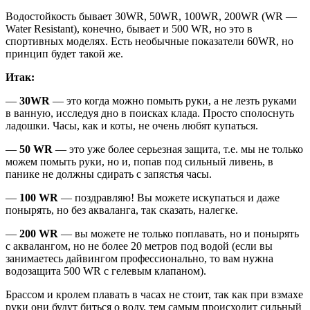
Водостойкость бывает 30WR, 50WR, 100WR, 200WR (WR —
Water Resistant), конечно, бывает и 500 WR, но это в
спортивных моделях. Есть необычные показатели 60WR, но
принцип будет такой же.
Итак:
—
30WR
— это когда можно помыть руки, а не лезть руками
в ванную, исследуя дно в поисках клада. Просто сполоснуть
ладошки. Часы, как и коты, не очень любят купаться.
—
50 WR
— это уже более серьезная защита, т.е. мы не только
можем помыть руки, но и, попав под сильный ливень, в
панике не должны сдирать с запястья часы.
—
100 WR
— поздравляю! Вы можете искупаться и даже
понырять, но без акваланга, так сказать, налегке.
—
200 WR
— вы можете не только поплавать, но и понырять
с аквалангом, но не более 20 метров под водой (если вы
занимаетесь дайвингом профессионально, то вам нужна
водозащита 500 WR с гелевым клапаном).
Брассом и кролем плавать в часах не стоит, так как при взмахе
руки они будут биться о воду, тем самым происходит сильный