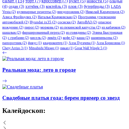
салат
(15)
торт
(7)
кроссовер
(7)
рулет
(5)
новости
(5)
оладьи
(4)
седан
(3)
хэтчбек
(3)
коктейль
(3)
плов
(3)
бутерброды
(3)
LADA
Vesta
(2)
кулинарные рецепты
(2)
внедорожник
(2)
Николай Караченцов
(2)
Алиса Фрейндлих
(2)
Наталья Крачковская
(2)
Программа утилизации
автомобилей
(2)
​Hyundai ix35
(2)
сосиски
(2)
АвтоВАЗ
(2)
опасное
вождение
(2)
пирог
(2)
морковь
(2)
из пекинской капусты
(2)
из кабачков
(2)
шашлык
(2)
фаршированный перец
(2)
из говядины
(2)
Элина Быстрицкая
(2)
с грибами
(2)
кисель
(2)
ликёр
(2)
кофе
(2)
каша
(2)
шампиньоны
(2)
папоротник
(2)
фикус
(1)
квадрокоптер
(1)
Алла Пугачева
(1)
Алла Борисовна
(1)
Chery Arrizo 3
(1)
Mitsubishi Mirage
(1)
пикап
(1)
Great Wall Wingle 5
(1)
Реальная мода: лето в городе
Свадебные платья года: берем пример со звезд
Калейдоскоп: