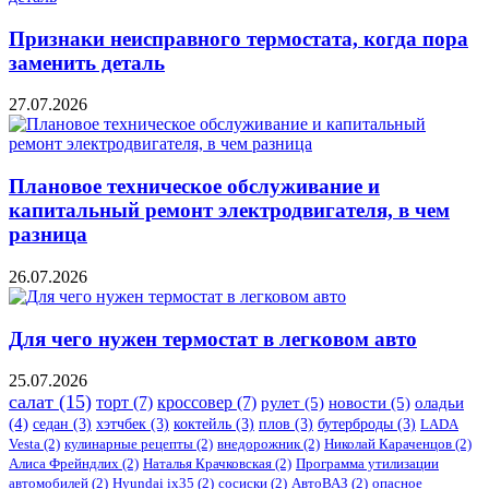
Признаки неисправного термостата, когда пора
заменить деталь
27.07.2026
Плановое техническое обслуживание и
капитальный ремонт электродвигателя, в чем
разница
26.07.2026
Для чего нужен термостат в легковом авто
25.07.2026
салат
(15)
торт
(7)
кроссовер
(7)
рулет
(5)
новости
(5)
оладьи
(4)
седан
(3)
хэтчбек
(3)
коктейль
(3)
плов
(3)
бутерброды
(3)
LADA
Vesta
(2)
кулинарные рецепты
(2)
внедорожник
(2)
Николай Караченцов
(2)
Алиса Фрейндлих
(2)
Наталья Крачковская
(2)
Программа утилизации
автомобилей
(2)
​Hyundai ix35
(2)
сосиски
(2)
АвтоВАЗ
(2)
опасное