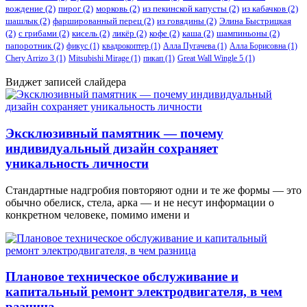
вождение
(2)
пирог
(2)
морковь
(2)
из пекинской капусты
(2)
из кабачков
(2)
шашлык
(2)
фаршированный перец
(2)
из говядины
(2)
Элина Быстрицкая
(2)
с грибами
(2)
кисель
(2)
ликёр
(2)
кофе
(2)
каша
(2)
шампиньоны
(2)
папоротник
(2)
фикус
(1)
квадрокоптер
(1)
Алла Пугачева
(1)
Алла Борисовна
(1)
Chery Arrizo 3
(1)
Mitsubishi Mirage
(1)
пикап
(1)
Great Wall Wingle 5
(1)
Виджет записей слайдера
Эксклюзивный памятник — почему
индивидуальный дизайн сохраняет
уникальность личности
Стандартные надгробия повторяют одни и те же формы — это
обычно обелиск, стела, арка — и не несут информации о
конкретном человеке, помимо имени и
Плановое техническое обслуживание и
капитальный ремонт электродвигателя, в чем
разница