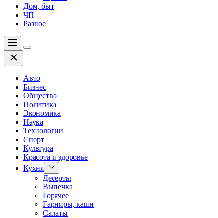
Дом, быт
ЧП
Разное
Меню
Цвет
Закрыть
переключателя
Авто
Бизнес
Общество
Политика
Экономика
Наука
Технологии
Спорт
Культура
Красота и здоровье
Показать
Кухня
подменю
Десерты
Выпечка
Горячее
Гарниры, каши
Салаты