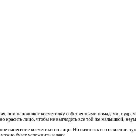
ая, они наполняют косметичку собственными помадами, пудрами
ьно красить лицо, чтобы не выглядеть все той же малышкой, неу
ное нанесение косметики на лицо. Но начинать его освоение ну
 можно будет усложнить задачу.