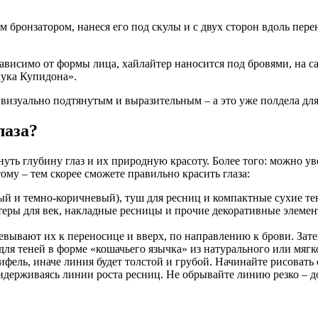
м бронзатором, нанеся его под скулы и с двух сторон вдоль пе
ависимо от формы лица, хайлайтер наносится под бровями, на с
лука Купидона».
 визуально подтянутым и выразительным – а это уже полдела дл
лаза?
нуть глубину глаз и их природную красоту. Более того: можно у
му – тем скорее сможете правильно красить глаза:
ный и темно-коричневый), туш для ресниц и компактные сухие те
еры для век, накладные ресницы и прочие декоративные элемен
евывают их к переносице и вверх, по направлению к брови. Зате
ля теней в форме «кошачьего язычка» из натурального или мягк
ифель, иначе линия будет толстой и грубой. Начинайте рисовать
идерживаясь линии роста ресниц. Не обрывайте линию резко – д