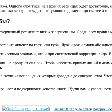
жа. Одного слоя туши на верхних ресницах будет достаточно, е
 макияжа всегда выглядит выигрышно и делает лицо свежее и мол
убы?
 очерченный рот делает визаж завершенным. Среди всех правил
оставите акцент: на глаза или губы. Яркий рот и смоки айс одн
птическими законами, что и при светотеневой коррекции лица. 
они не прощают ошибок. Чтобы избежать кривых линий и асимме
а.
л, техника воплощения которых доведена до совершенства. Что
рашает и подчеркивает женственность. Удачи вам и уверенности 
Ошибки В Уходе За Кожей, Которые Вас