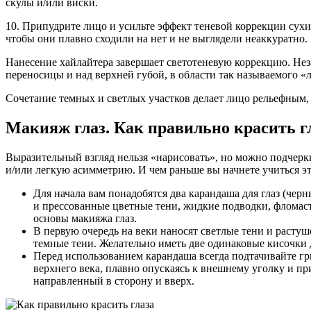
скулы и/или виски.
10. Припудрите лицо и усильте эффект теневой коррекции сухи
чтобы они плавно сходили на нет и не выглядели неаккуратно.
Нанесение хайлайтера завершает светотеневую коррекцию. Нез
переносицы и над верхней губой, в области так называемого «
Сочетание темных и светлых участков делает лицо рельефным,
Макияж глаз. Как правильно красить г
Выразительный взгляд нельзя «нарисовать», но можно подчерк
и/или легкую асимметрию. И чем раньше вы начнете учиться это
Для начала вам понадобятся два карандаша для глаз (чер
и прессованные цветные тени, жидкие подводки, фломаст
основы макияжа глаз.
В первую очередь на веки наносят светлые тени и растуш
темные тени. Желательно иметь две одинаковые кисочки д
Перед использованием карандаша всегда подтачивайте гр
верхнего века, плавно опускаясь к внешнему уголку и пр
направленный в сторону и вверх.