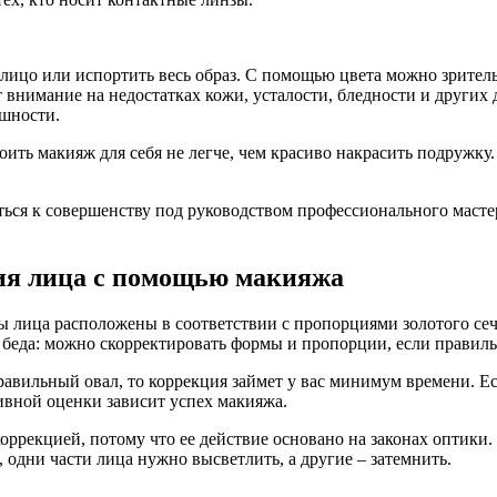
лицо или испортить весь образ. С помощью цвета можно зрительн
внимание на недостатках кожи, усталости, бледности и других 
ешности.
оить макияж для себя не легче, чем красиво накрасить подружку.
ься к совершенству под руководством профессионального мастер
ия лица с помощью макияжа
ы лица расположены в соответствии с пропорциями золотого сече
 не беда: можно скорректировать формы и пропорции, если правил
авильный овал, то коррекция займет у вас минимум времени. Если
ивной оценки зависит успех макияжа.
оррекцией, потому что ее действие основано на законах оптики.
о, одни части лица нужно высветлить, а другие – затемнить.