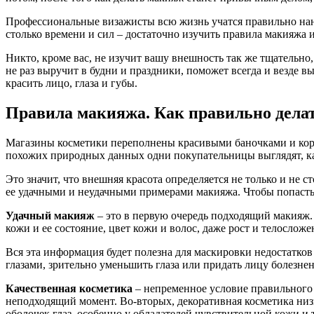
Профессиональные визажисты всю жизнь учатся правильно нан
столько времени и сил – достаточно изучить правила макияжа и
Никто, кроме вас, не изучит вашу внешность так же тщательно
не раз выручит в будни и праздники, поможет всегда и везде 
красить лицо, глаза и губы.
Правила макияжа. Как правильно дела
Магазины косметики переполнены красивыми баночками и коро
похожих природных данных одни покупательницы выглядят, как
Это значит, что внешняя красота определяется не только и не
ее удачными и неудачными примерами макияжа. Чтобы попасть
Удачный макияж
– это в первую очередь подходящий макияж.
кожи и ее состояние, цвет кожи и волос, даже рост и телосло
Вся эта информация будет полезна для маскировки недостатко
глазами, зрительно уменьшить глаза или придать лицу болезне
Качественная косметика
– непременное условие правильного м
неподходящий момент. Во-вторых, декоративная косметика низк
оболочек глаз, особенно у обладателей чувствительной кожи и 