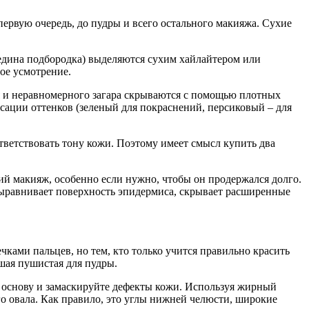
первую очередь, до пудры и всего остального макияжа. Сухие
ередина подбородка) выделяются сухим хайлайтером или
ое усмотрение.
я и неравномерного загара скрываются с помощью плотных
ации оттенков (зеленый для покраснений, персиковый – для
ответствовать тону кожи. Поэтому имеет смысл купить два
ркий макияж, особенно если нужно, чтобы он продержался долго.
 выравнивает поверхность эпидермиса, скрывает расширенные
ками пальцев, но тем, кто только учится правильно красить
шая пушистая для пудры.
ю основу и замаскируйте дефекты кожи. Используя жирный
о овала. Как правило, это углы нижней челюсти, широкие