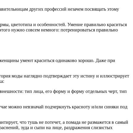
авительницам других профессий незачем посвящать этому
ормы, цветотипа и особенностей. Умение правильно краситься
 этого нужно совсем немного: потренироваться правильно
 женщины умеют краситься одинаково хорошо. Даже при
стория моды наглядно подтверждает эту истину и иллюстрирует
а:
нешности: тип лица, его форму и форму отдельных черт, тип
учае можно невзначай подчеркнуть красноту и/или синяки под
тирует, что тушь не потечет, а помада не размажется в самый
раснений, зуда и сыпи на лице, раздражения слизистых