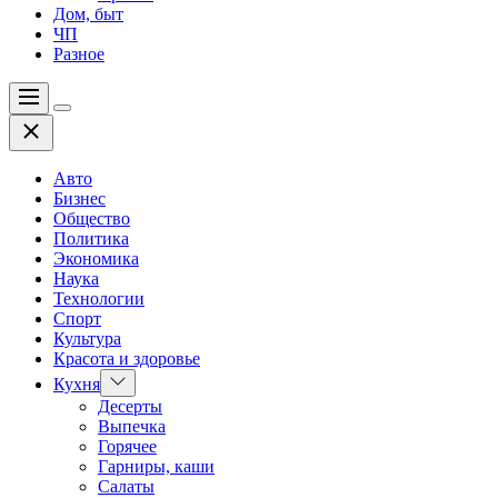
Дом, быт
ЧП
Разное
Меню
Цвет
Закрыть
переключателя
Авто
Бизнес
Общество
Политика
Экономика
Наука
Технологии
Спорт
Культура
Красота и здоровье
Показать
Кухня
подменю
Десерты
Выпечка
Горячее
Гарниры, каши
Салаты