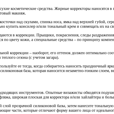
сухие косметические средства. Жирные корректоры наносятся в 
отовый макияж.
косточки над скулами, спинка носа, ямка над верхней губой, с
но купить консилер и/или тональный крем и совмещать их на св
ждаются в коррекции. Прыщики, покраснения, следы раздражени
по цвету кожи, а специальные средства – по принципу компенс
альной коррекции – наоборот, его оттенок должен оптимально со
теплого сезона (с учетом загара).
Используйте ее тогда, когда собираетесь наносить праздничный я
 силиконовая база, которая наносится незаметно-тонким слоем,
подходящих инструментов. Опытные визажисты обходятся подушеч
фляжа, широкая плоская для корректора и/или хайлайтера и боль
ий слой прозрачной силиконовой базы, затем нанесите тональну
ающие части, которые отличают форму вашего лица от идеальног