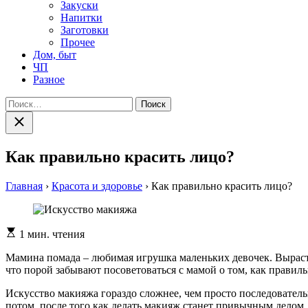
Закуски
Напитки
Заготовки
Прочее
Дом, быт
ЧП
Разное
Найти:
Закрыть
поиск
Как правильно красить лицо?
Главная
›
Красота и здоровье
›
Как правильно красить лицо?
Расчетное
1 мин. чтения
время
чтения
Мамина помада – любимая игрушка маленьких девочек. Выраст
что порой забывают посоветоваться с мамой о том, как правил
Искусство макияжа гораздо сложнее, чем просто последователь
потом, после того как делать макияж станет привычным делом,