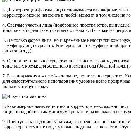
3. Для коррекции формы лица используются как жирные, так и 
корректоры можно наносить в любой момент, в том числе на г
4. Светлые участки лица (подбровное пространство, выпуклые 
тональными средствами светлых оттенков. Вы можете специаль
5. Не только форма лица, но и временные недостатки кожи ну
камуфлирующих средств. Универсальный камуфляж подбирается 
синяков и т.д.).
6. Основное тональное средство нельзя использовать для визу
тональных крема: для холодного времени года (бледной кожи) и 
7. База под макияж – не обязательное, но полезное средство. 
Для самостоятельного использования удобнее всего прозрачная
поры и матирует кожу.
8. Равномерное нанесение тона и корректора невозможно без 
лицо, понадобятся как минимум три кисти: маленькая для каму
9. Приступая к созданию макияжа, распределите по коже тонк
корректор, затемните подскуловые впадины, а также те выступ