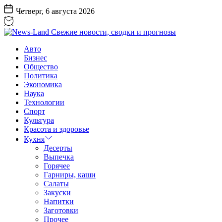
Перейти
Четверг, 6 августа 2026
к
содержанию
News-
Авто
Land
Бизнес
Свежие
Общество
новости,
Политика
сводки
Экономика
и
Наука
прогнозы
Технологии
Спорт
Культура
Красота и здоровье
Кухня
Десерты
Выпечка
Горячее
Гарниры, каши
Салаты
Закуски
Напитки
Заготовки
Прочее