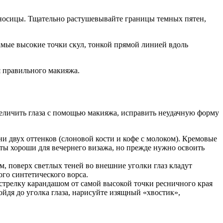
реносицы. Тщательно растушевывайте границы темных пятен,
амые высокие точки скул, тонкой прямой линией вдоль
я правильного макияжа.
величить глаза с помощью макияжа, исправить неудачную форму
ни двух оттенков (слоновой кости и кофе с молоком). Кремовые
ты хороши для вечернего визажа, но прежде нужно освоить
м, поверх светлых теней во внешние уголки глаз кладут
ого синтетического ворса.
 стрелку карандашом от самой высокой точки ресничного края
ойдя до уголка глаза, нарисуйте изящный «хвостик»,