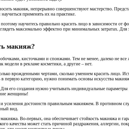
осить макияж, непрерывно совершенствуют мастерство. Предст
 научиться применять их на практике.
, поэтому научитесь правильно красить лицо в зависимости от ф
выглядеть максимально эффектно при минимальных затратах. Для
ть макияж?
бочками, кисточками и спонжами. Тем не менее, далеко не все
 модели в рекламе косметики, а другие – нет.
 столько врожденными чертами, сколько умением красить лицо. И
 в первую категорию, нужно понимать основы искусства макияж
 Для его создания нужно учитывать индивидуальные параметры в
жение женщины!
в и усиления достоинств правильным макияжем. В противном сл
нный вид.
акияжа. Во-первых, она обеспечивает стойкость макияжа и гаран
ого качества может стать причиной раздражения, аллергии, пок
тех, кто носит контактные линзы.