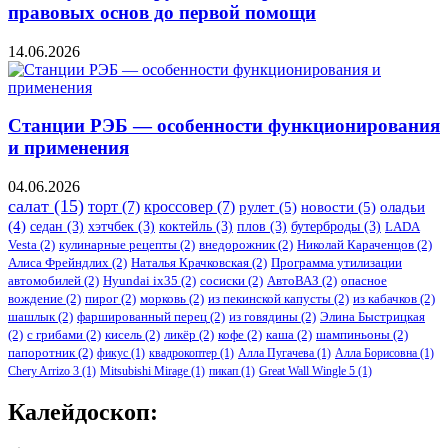
правовых основ до первой помощи
14.06.2026
Станции РЭБ — особенности функционирования
и применения
04.06.2026
салат
(15)
торт
(7)
кроссовер
(7)
рулет
(5)
новости
(5)
оладьи
(4)
седан
(3)
хэтчбек
(3)
коктейль
(3)
плов
(3)
бутерброды
(3)
LADA
Vesta
(2)
кулинарные рецепты
(2)
внедорожник
(2)
Николай Караченцов
(2)
Алиса Фрейндлих
(2)
Наталья Крачковская
(2)
Программа утилизации
автомобилей
(2)
​Hyundai ix35
(2)
сосиски
(2)
АвтоВАЗ
(2)
опасное
вождение
(2)
пирог
(2)
морковь
(2)
из пекинской капусты
(2)
из кабачков
(2)
шашлык
(2)
фаршированный перец
(2)
из говядины
(2)
Элина Быстрицкая
(2)
с грибами
(2)
кисель
(2)
ликёр
(2)
кофе
(2)
каша
(2)
шампиньоны
(2)
папоротник
(2)
фикус
(1)
квадрокоптер
(1)
Алла Пугачева
(1)
Алла Борисовна
(1)
Chery Arrizo 3
(1)
Mitsubishi Mirage
(1)
пикап
(1)
Great Wall Wingle 5
(1)
Калейдоскоп: