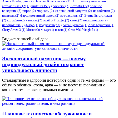
Алиса Фрейндлих
(2)
Наталья Крачковская
(2)
Программа утилизации
автомобилей
(2)
​Hyundai ix35
(2)
сосиски
(2)
АвтоВАЗ
(2)
опасное
вождение
(2)
пирог
(2)
морковь
(2)
из пекинской капусты
(2)
из кабачков
(2)
шашлык
(2)
фаршированный перец
(2)
из говядины
(2)
Элина Быстрицкая
(2)
с грибами
(2)
кисель
(2)
ликёр
(2)
кофе
(2)
каша
(2)
шампиньоны
(2)
папоротник
(2)
фикус
(1)
квадрокоптер
(1)
Алла Пугачева
(1)
Алла Борисовна
(1)
Chery Arrizo 3
(1)
Mitsubishi Mirage
(1)
пикап
(1)
Great Wall Wingle 5
(1)
Виджет записей слайдера
Эксклюзивный памятник — почему
индивидуальный дизайн сохраняет
уникальность личности
Стандартные надгробия повторяют одни и те же формы — это
обычно обелиск, стела, арка — и не несут информации о
конкретном человеке, помимо имени и
Плановое техническое обслуживание и