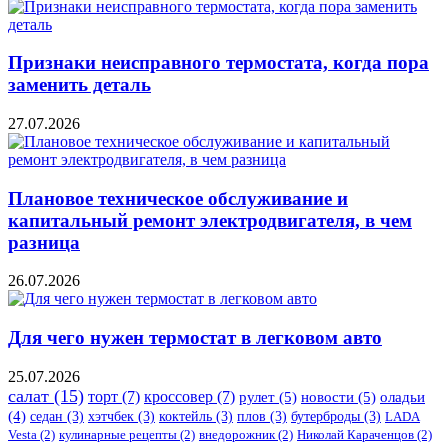
Признаки неисправного термостата, когда пора
заменить деталь
27.07.2026
Плановое техническое обслуживание и
капитальный ремонт электродвигателя, в чем
разница
26.07.2026
Для чего нужен термостат в легковом авто
25.07.2026
салат
(15)
торт
(7)
кроссовер
(7)
рулет
(5)
новости
(5)
оладьи
(4)
седан
(3)
хэтчбек
(3)
коктейль
(3)
плов
(3)
бутерброды
(3)
LADA
Vesta
(2)
кулинарные рецепты
(2)
внедорожник
(2)
Николай Караченцов
(2)