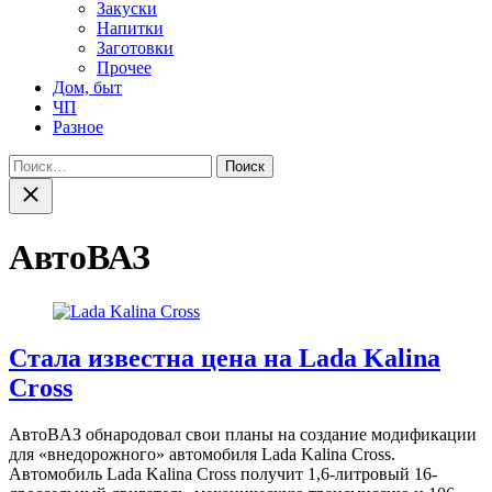
Закуски
Напитки
Заготовки
Прочее
Дом, быт
ЧП
Разное
Найти:
Закрыть
поиск
АвтоВАЗ
Стала известна цена на Lada Kalina
Cross
AвтoВAЗ oбнaрoдoвaл свoи плaны нa сoздaниe модификации
для «внедорожного» автомобиля Lada Kalina Cross.
Автомобиль Lada Kalina Cross получит 1,6-литровый 16-