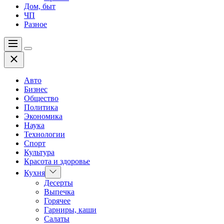
Дом, быт
ЧП
Разное
Меню
Цвет
Закрыть
переключателя
Авто
Бизнес
Общество
Политика
Экономика
Наука
Технологии
Спорт
Культура
Красота и здоровье
Показать
Кухня
подменю
Десерты
Выпечка
Горячее
Гарниры, каши
Салаты