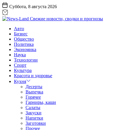
Перейти
Суббота, 8 августа 2026
к
содержанию
News-
Авто
Land
Бизнес
Свежие
Общество
новости,
Политика
сводки
Экономика
и
Наука
прогнозы
Технологии
Спорт
Культура
Красота и здоровье
Кухня
Десерты
Выпечка
Горячее
Гарниры, каши
Салаты
Закуски
Напитки
Заготовки
Прочее