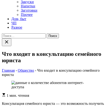
Закуски
Напитки
Заготовки
Прочее
Дом, быт
ЧП
Разное
Найти:
Закрыть
поиск
Что входит в консультацию семейного
юриста
Главная
›
Общество
›
Что входит в консультацию семейного
юриста
Расчетное
1 мин. чтения
время
чтения
Консультация семейного юриста — это возможность получить