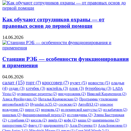
Как обучают сотрудников охраны — от
правовых основ до первой помощи
14.06.2026
Станции РЭБ — особенности функционирования
и применения
04.06.2026
салат
(15)
торт
(7)
кроссовер
(7)
рулет
(5)
новости
(5)
оладьи
(4)
седан
(3)
хэтчбек
(3)
коктейль
(3)
плов
(3)
бутерброды
(3)
LADA
Vesta
(2)
кулинарные рецепты
(2)
внедорожник
(2)
Николай Караченцов
(2)
Алиса Фрейндлих
(2)
Наталья Крачковская
(2)
Программа утилизации
автомобилей
(2)
​Hyundai ix35
(2)
сосиски
(2)
АвтоВАЗ
(2)
опасное
вождение
(2)
пирог
(2)
морковь
(2)
из пекинской капусты
(2)
из кабачков
(2)
шашлык
(2)
фаршированный перец
(2)
из говядины
(2)
Элина Быстрицкая
(2)
с грибами
(2)
кисель
(2)
ликёр
(2)
кофе
(2)
каша
(2)
шампиньоны
(2)
папоротник
(2)
фикус
(1)
квадрокоптер
(1)
Алла Пугачева
(1)
Алла Борисовна
(1)
Chery Arrizo 3
(1)
Mitsubishi Mirage
(1)
пикап
(1)
Great Wall Wingle 5
(1)