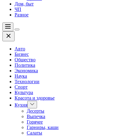
Дом, быт
ЧП
Разное
Меню
Цвет
Закрыть
переключателя
Авто
Бизнес
Общество
Политика
Экономика
Наука
Технологии
Спорт
Культура
Красота и здоровье
Показать
Кухня
подменю
Десерты
Выпечка
Горячее
Гарниры, каши
Салаты