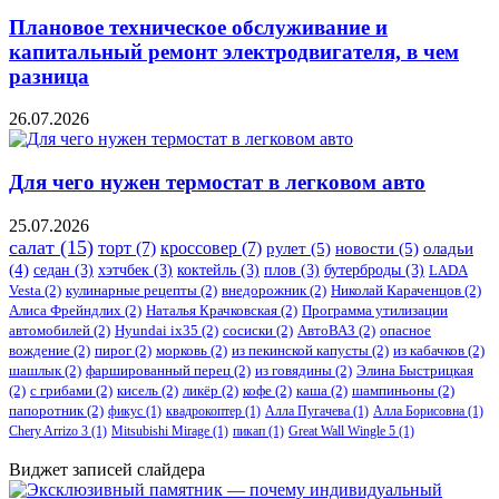
Плановое техническое обслуживание и
капитальный ремонт электродвигателя, в чем
разница
26.07.2026
Для чего нужен термостат в легковом авто
25.07.2026
салат
(15)
торт
(7)
кроссовер
(7)
рулет
(5)
новости
(5)
оладьи
(4)
седан
(3)
хэтчбек
(3)
коктейль
(3)
плов
(3)
бутерброды
(3)
LADA
Vesta
(2)
кулинарные рецепты
(2)
внедорожник
(2)
Николай Караченцов
(2)
Алиса Фрейндлих
(2)
Наталья Крачковская
(2)
Программа утилизации
автомобилей
(2)
​Hyundai ix35
(2)
сосиски
(2)
АвтоВАЗ
(2)
опасное
вождение
(2)
пирог
(2)
морковь
(2)
из пекинской капусты
(2)
из кабачков
(2)
шашлык
(2)
фаршированный перец
(2)
из говядины
(2)
Элина Быстрицкая
(2)
с грибами
(2)
кисель
(2)
ликёр
(2)
кофе
(2)
каша
(2)
шампиньоны
(2)
папоротник
(2)
фикус
(1)
квадрокоптер
(1)
Алла Пугачева
(1)
Алла Борисовна
(1)
Chery Arrizo 3
(1)
Mitsubishi Mirage
(1)
пикап
(1)
Great Wall Wingle 5
(1)
Виджет записей слайдера