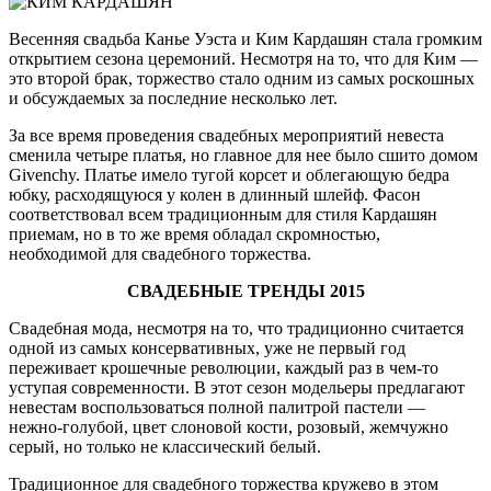
Весенняя свадьба Канье Уэста и Ким Кардашян стала громким
открытием сезона церемоний. Несмотря на то, что для Ким —
это второй брак, торжество стало одним из самых роскошных
и обсуждаемых за последние несколько лет.
За все время проведения свадебных мероприятий невеста
сменила четыре платья, но главное для нее было сшито домом
Givenchy. Платье имело тугой корсет и облегающую бедра
юбку, расходящуюся у колен в длинный шлейф. Фасон
соответствовал всем традиционным для стиля Кардашян
приемам, но в то же время обладал скромностью,
необходимой для свадебного торжества.
СВАДЕБНЫЕ ТРЕНДЫ 2015
Свадебная мода, несмотря на то, что традиционно считается
одной из самых консервативных, уже не первый год
переживает крошечные революции, каждый раз в чем-то
уступая современности. В этот сезон модельеры предлагают
невестам воспользоваться полной палитрой пастели —
нежно-голубой, цвет слоновой кости, розовый, жемчужно
серый, но только не классический белый.
Традиционное для свадебного торжества кружево в этом