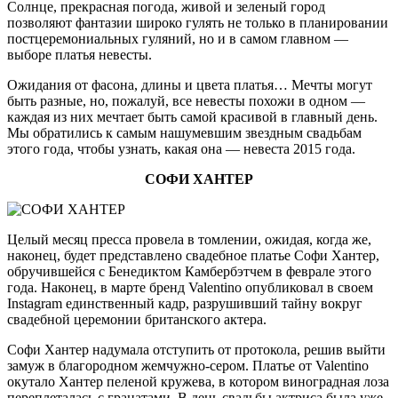
Солнце, прекрасная погода, живой и зеленый город
позволяют фантазии широко гулять не только в планировании
постцеремониальных гуляний, но и в самом главном —
выборе платья невесты.
Ожидания от фасона, длины и цвета платья… Мечты могут
быть разные, но, пожалуй, все невесты похожи в одном —
каждая из них мечтает быть самой красивой в главный день.
Мы обратились к самым нашумевшим звездным свадьбам
этого года, чтобы узнать, какая она — невеста 2015 года.
СОФИ ХАНТЕР
Целый месяц пресса провела в томлении, ожидая, когда же,
наконец, будет представлено свадебное платье Софи Хантер,
обручившейся с Бенедиктом Камбербэтчем в феврале этого
года. Наконец, в марте бренд Valentino опубликовал в своем
Instagram единственный кадр, разрушивший тайну вокруг
свадебной церемонии британского актера.
Софи Хантер надумала отступить от протокола, решив выйти
замуж в благородном жемчужно-сером. Платье от Valentino
окутало Хантер пеленой кружева, в котором виноградная лоза
переплеталась с гранатами. В день свадьбы актриса была уже