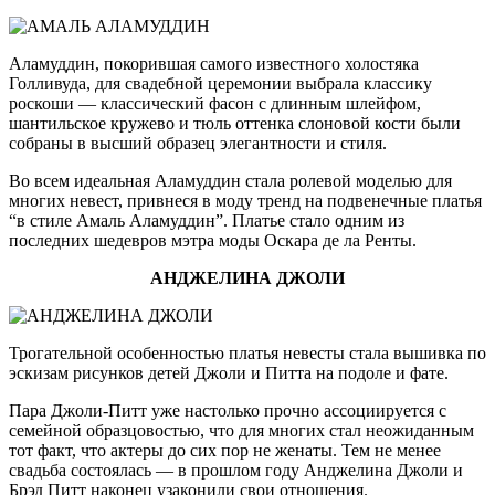
Аламуддин, покорившая самого известного холостяка
Голливуда, для свадебной церемонии выбрала классику
роскоши — классический фасон с длинным шлейфом,
шантильское кружево и тюль оттенка слоновой кости были
собраны в высший образец элегантности и стиля.
Во всем идеальная Аламуддин стала ролевой моделью для
многих невест, привнеся в моду тренд на подвенечные платья
“в стиле Амаль Аламуддин”. Платье стало одним из
последних шедевров мэтра моды Оскара де ла Ренты.
АНДЖЕЛИНА ДЖОЛИ
Трогательной особенностью платья невесты стала вышивка по
эскизам рисунков детей Джоли и Питта на подоле и фате.
Пара Джоли-Питт уже настолько прочно ассоциируется с
семейной образцовостью, что для многих стал неожиданным
тот факт, что актеры до сих пор не женаты. Тем не менее
свадьба состоялась — в прошлом году Анджелина Джоли и
Брэд Питт наконец узаконили свои отношения.