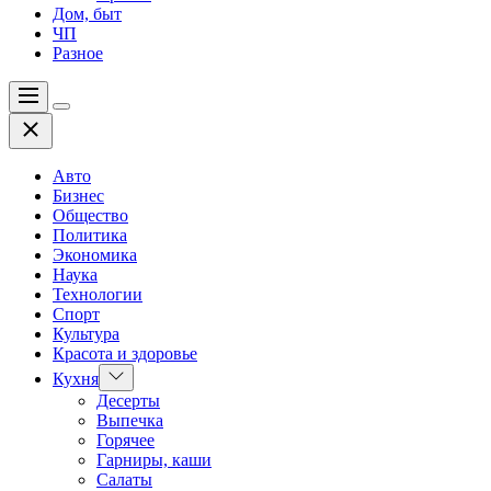
Дом, быт
ЧП
Разное
Меню
Цвет
Закрыть
переключателя
Авто
Бизнес
Общество
Политика
Экономика
Наука
Технологии
Спорт
Культура
Красота и здоровье
Показать
Кухня
подменю
Десерты
Выпечка
Горячее
Гарниры, каши
Салаты