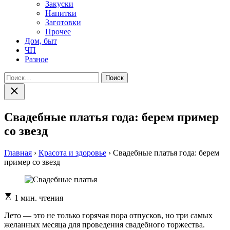
Закуски
Напитки
Заготовки
Прочее
Дом, быт
ЧП
Разное
Найти:
Закрыть
поиск
Свадебные платья года: берем пример
со звезд
Главная
›
Красота и здоровье
›
Свадебные платья года: берем
пример со звезд
Расчетное
1 мин. чтения
время
чтения
Лето — это не только горячая пора отпусков, но три самых
желанных месяца для проведения свадебного торжества.