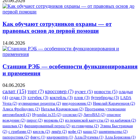
20.06.2026
Как обучают сотрудников охраны — от
правовых основ до первой помощи
14.06.2026
Станции РЭБ — особенности функционирования
и применения
04.06.2026
салат
(15)
торт
(7)
кроссовер
(7)
рулет
(5)
новости
(5)
оладьи
(4)
седан
(3)
хэтчбек
(3)
коктейль
(3)
плов
(3)
бутерброды
(3)
LADA
Vesta
(2)
кулинарные рецепты
(2)
внедорожник
(2)
Николай Караченцов
(2)
Алиса Фрейндлих
(2)
Наталья Крачковская
(2)
Программа утилизации
автомобилей
(2)
​Hyundai ix35
(2)
сосиски
(2)
АвтоВАЗ
(2)
опасное
вождение
(2)
пирог
(2)
морковь
(2)
из пекинской капусты
(2)
из кабачков
(2)
шашлык
(2)
фаршированный перец
(2)
из говядины
(2)
Элина Быстрицкая
(2)
с грибами
(2)
кисель
(2)
ликёр
(2)
кофе
(2)
каша
(2)
шампиньоны
(2)
папоротник
(2)
фикус
(1)
квадрокоптер
(1)
Алла Пугачева
(1)
Алла Борисовна
(1)