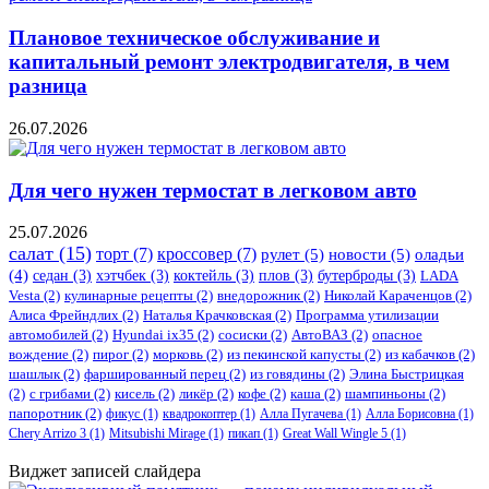
Плановое техническое обслуживание и
капитальный ремонт электродвигателя, в чем
разница
26.07.2026
Для чего нужен термостат в легковом авто
25.07.2026
салат
(15)
торт
(7)
кроссовер
(7)
рулет
(5)
новости
(5)
оладьи
(4)
седан
(3)
хэтчбек
(3)
коктейль
(3)
плов
(3)
бутерброды
(3)
LADA
Vesta
(2)
кулинарные рецепты
(2)
внедорожник
(2)
Николай Караченцов
(2)
Алиса Фрейндлих
(2)
Наталья Крачковская
(2)
Программа утилизации
автомобилей
(2)
​Hyundai ix35
(2)
сосиски
(2)
АвтоВАЗ
(2)
опасное
вождение
(2)
пирог
(2)
морковь
(2)
из пекинской капусты
(2)
из кабачков
(2)
шашлык
(2)
фаршированный перец
(2)
из говядины
(2)
Элина Быстрицкая
(2)
с грибами
(2)
кисель
(2)
ликёр
(2)
кофе
(2)
каша
(2)
шампиньоны
(2)
папоротник
(2)
фикус
(1)
квадрокоптер
(1)
Алла Пугачева
(1)
Алла Борисовна
(1)
Chery Arrizo 3
(1)
Mitsubishi Mirage
(1)
пикап
(1)
Great Wall Wingle 5
(1)
Виджет записей слайдера