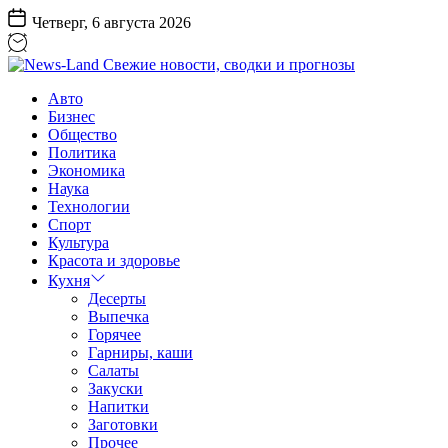
Перейти
Четверг, 6 августа 2026
к
содержанию
News-
Авто
Land
Бизнес
Свежие
Общество
новости,
Политика
сводки
Экономика
и
Наука
прогнозы
Технологии
Спорт
Культура
Красота и здоровье
Кухня
Десерты
Выпечка
Горячее
Гарниры, каши
Салаты
Закуски
Напитки
Заготовки
Прочее