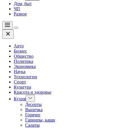
Дом, быт
ЧП
Разное
Меню
Цвет
Закрыть
переключателя
Авто
Бизнес
Общество
Политика
Экономика
Наука
Технологии
Спорт
Культура
Красота и здоровье
Показать
Кухня
подменю
Десерты
Выпечка
Горячее
Гарниры, каши
Салаты