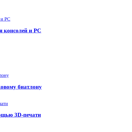
я консолей и PC
ковому биатлону
мощью 3D-печати