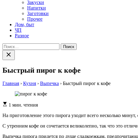
Закуски
Напитки
Заготовки
Прочее
Дом, быт
ЧП
Разное
Найти:
Закрыть
поиск
Быстрый пирог к кофе
Главная
›
Кухня
›
Выпечка
›
Быстрый пирог к кофе
Расчетное
1 мин. чтения
время
чтения
На приготовление этого пирога уходит всего несколько минут,
С утренним кофе он сочетается великолепно, так что это отлич
Выпечка пирога придется по душе сладкоежкам, предпочитаю