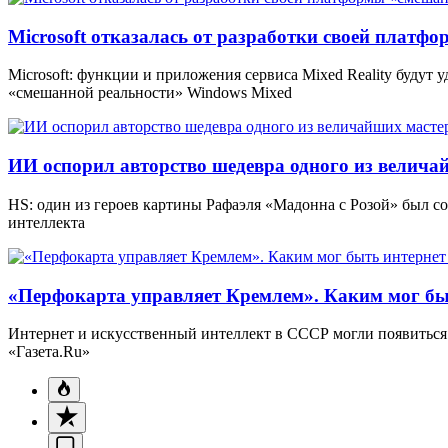
Microsoft отказалась от разработки своей платф
Microsoft: функции и приложения сервиса Mixed Reality будут
«смешанной реальности» Windows Mixed
ИИ оспорил авторство шедевра одного из велича
HS: один из героев картины Рафаэля «Мадонна с Розой» был 
интеллекта
«Перфокарта управляет Кремлем». Каким мог бы
Интернет и искусственный интеллект в СССР могли появиться 
«Газета.Ru»