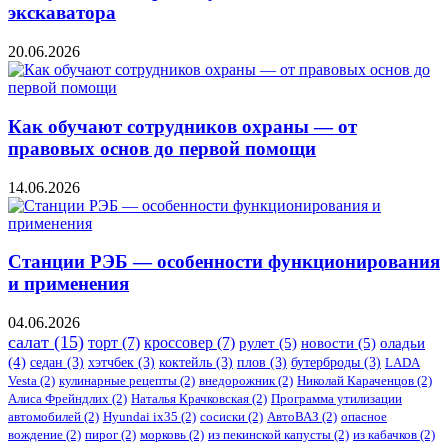
экскаватора
20.06.2026
Как обучают сотрудников охраны — от
правовых основ до первой помощи
14.06.2026
Станции РЭБ — особенности функционирования
и применения
04.06.2026
салат
(15)
торт
(7)
кроссовер
(7)
рулет
(5)
новости
(5)
оладьи
(4)
седан
(3)
хэтчбек
(3)
коктейль
(3)
плов
(3)
бутерброды
(3)
LADA
Vesta
(2)
кулинарные рецепты
(2)
внедорожник
(2)
Николай Караченцов
(2)
Алиса Фрейндлих
(2)
Наталья Крачковская
(2)
Программа утилизации
автомобилей
(2)
​Hyundai ix35
(2)
сосиски
(2)
АвтоВАЗ
(2)
опасное
вождение
(2)
пирог
(2)
морковь
(2)
из пекинской капусты
(2)
из кабачков
(2)