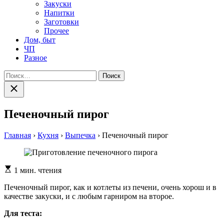
Закуски
Напитки
Заготовки
Прочее
Дом, быт
ЧП
Разное
Найти:
Закрыть
поиск
Печеночный пирог
Главная
›
Кухня
›
Выпечка
›
Печеночный пирог
Расчетное
1 мин. чтения
время
чтения
Печеночный пирог, как и котлеты из печени, очень хорош и в
качестве закуски, и с любым гарниром на второе.
Для теста: