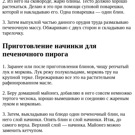
2. Из него на сковороде, жарю блины. Тесто должно хорошо
растекаться. Делаю я это при помощи суповой поварешки,
которой и накладываю его. Одна поварешка — один блин.
3. Затем выпуклой частью данного орудия труда размазываю
печеночную массу. Обжариваю с двух сторон и складываю на
тарелочку.
Приготовление начинки для
печеночного пирога
1. Заранее или после приготовления блинов, чищу репчатый
лук и морковь. Лук режу полукольцами, морковь тру на
крупной терке. Пережариваю все это на растительном
рафинированном масле.
2. Беру домашний майонез, добавляю в него совсем немножко
тертого чеснока, хорошо вымешиваю и соединяю с жареным
луком и морковью.
3. Затем, выкладываю на блюдо один печеночный блин, на
него слой начинки. Опять блин и слой начинки. Итак, до
самого верха. Верхний слой — начинка. Майонез можно
заменить кетчупом.