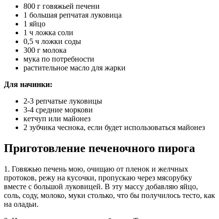
800 г говяжьей печени
1 большая репчатая луковица
1 яйцо
1 ч ложка соли
0,5 ч ложки соды
300 г молока
мука по потребности
растительное масло для жарки
Для начинки:
2-3 репчатые луковицы
3-4 средние моркови
кетчуп или майонез
2 зубчика чеснока, если будет использоваться майонез
Приготовление печеночного пирога
1. Говяжью печень мою, очищаю от пленок и желчных
протоков, режу на кусочки, пропускаю через мясорубку
вместе с большой луковицей. В эту массу добавляю яйцо,
соль, соду, молоко, муки столько, что бы получилось тесто, как
на оладьи.