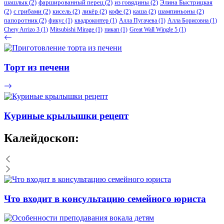
шашлык
(2)
фаршированный перец
(2)
из говядины
(2)
Элина Быстрицкая
(2)
с грибами
(2)
кисель
(2)
ликёр
(2)
кофе
(2)
каша
(2)
шампиньоны
(2)
папоротник
(2)
фикус
(1)
квадрокоптер
(1)
Алла Пугачева
(1)
Алла Борисовна
(1)
Chery Arrizo 3
(1)
Mitsubishi Mirage
(1)
пикап
(1)
Great Wall Wingle 5
(1)
Торт из печени
Куриные крылышки рецепт
Калейдоскоп:
Что входит в консультацию семейного юриста