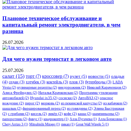
Плановое техническое обслуживание и
капитальный ремонт электродвигателя, в чем
разница
26.07.2026
Для чего нужен термостат в легковом авто
25.07.2026
салат
(15)
торт
(7)
кроссовер
(7)
рулет
(5)
новости
(5)
оладьи
(4)
седан
(3)
хэтчбек
(3)
коктейль
(3)
плов
(3)
бутерброды
(3)
LADA
Vesta
(2)
кулинарные рецепты
(2)
внедорожник
(2)
Николай Караченцов
(2)
Алиса Фрейндлих
(2)
Наталья Крачковская
(2)
Программа утилизации
автомобилей
(2)
​Hyundai ix35
(2)
сосиски
(2)
АвтоВАЗ
(2)
опасное
вождение
(2)
пирог
(2)
морковь
(2)
из пекинской капусты
(2)
из кабачков
(2)
шашлык
(2)
фаршированный перец
(2)
из говядины
(2)
Элина Быстрицкая
(2)
с грибами
(2)
кисель
(2)
ликёр
(2)
кофе
(2)
каша
(2)
шампиньоны
(2)
папоротник
(2)
фикус
(1)
квадрокоптер
(1)
Алла Пугачева
(1)
Алла Борисовна
(1)
Chery Arrizo 3
(1)
Mitsubishi Mirage
(1)
пикап
(1)
Great Wall Wingle 5
(1)