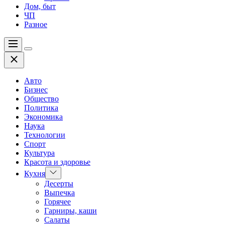
Дом, быт
ЧП
Разное
Меню
Цвет
Закрыть
переключателя
Авто
Бизнес
Общество
Политика
Экономика
Наука
Технологии
Спорт
Культура
Красота и здоровье
Показать
Кухня
подменю
Десерты
Выпечка
Горячее
Гарниры, каши
Салаты