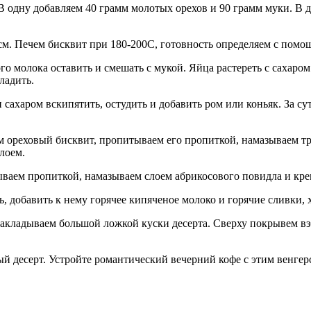
 В одну добавляем 40 грамм молотых орехов и 90 грамм муки. В 
 см. Печем бисквит при 180-200С, готовность определяем с пом
го молока оставить и смешать с мукой. Яйца растереть с сахаром
ладить.
сахаром вскипятить, остудить и добавить ром или коньяк. За су
м ореховый бисквит, пропитываем его пропиткой, намазываем тр
лоем.
ываем пропиткой, намазываем слоем абрикосового повидла и кр
, добавить к нему горячее кипяченое молоко и горячие сливки,
 накладываем большой ложкой куски десерта. Сверху покрывем
ный десерт. Устройте романтический вечерний кофе с этим венг