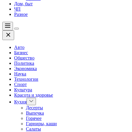
Дом, быт
ЧП
Разное
Меню
Цвет
Закрыть
переключателя
Авто
Бизнес
Общество
Политика
Экономика
Наука
Технологии
Спорт
Культура
Красота и здоровье
Показать
Кухня
подменю
Десерты
Выпечка
Горячее
Гарниры, каши
Салаты