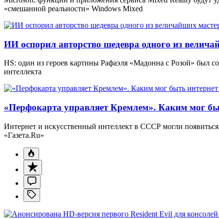
«смешанной реальности» Windows Mixed
ИИ оспорил авторство шедевра одного из велича
HS: один из героев картины Рафаэля «Мадонна с Розой» был 
интеллекта
«Перфокарта управляет Кремлем». Каким мог бы
Интернет и искусственный интеллект в СССР могли появиться 
«Газета.Ru»