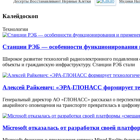
Десерты Восстанавливают Нервные Клетки
Медики Наз
Калейдоскоп
Технологии
Станции РЭБ — особенности функционирования 
Широкое развитие технологий радиоэлектронного подавления
объекты и гражданскую инфраструктуру. Станции РЭБ стали
Алексей Райкевич: «ЭРА-ГЛОНАСС формирует тех
Генеральный директор АО «ГЛОНАСС» рассказал о перспекти
аварийного оповещения на транспорте превратилась в цифров
Microsoft отказалась от разработки своей платф
Microsoft: функции и приложения сервиса Mixed Reality будут