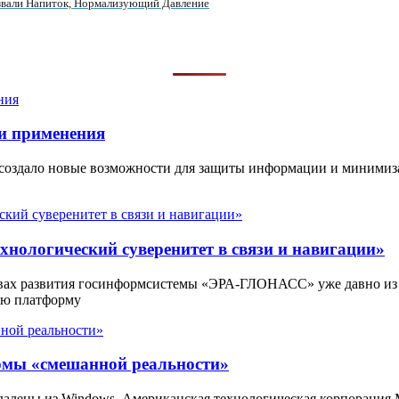
вали Напиток, Нормализующий Давление
и применения
 создало новые возможности для защиты информации и минимиз
нологический суверенитет в связи и навигации»
вах развития госинформсистемы «ЭРА-ГЛОНАСС» уже давно из
ую платформу
ормы «смешанной реальности»
 удалены из Windows. Американская технологическая корпорация