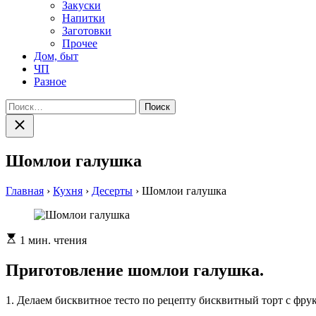
Закуски
Напитки
Заготовки
Прочее
Дом, быт
ЧП
Разное
Найти:
Закрыть
поиск
Шомлои галушка
Главная
›
Кухня
›
Десерты
›
Шомлои галушка
Расчетное
1 мин. чтения
время
чтения
Приготовление шомлои галушка.
1. Делаем бисквитное тесто по рецепту бисквитный торт с фру