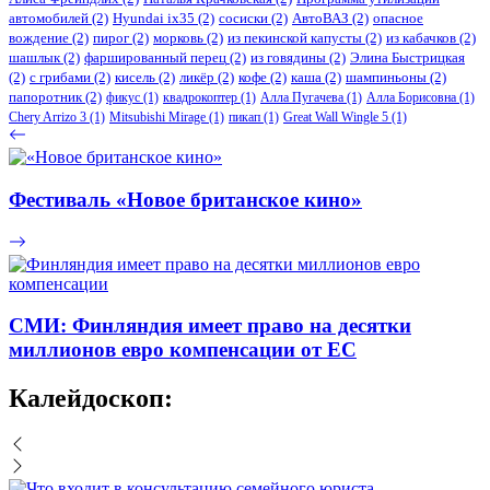
автомобилей
(2)
​Hyundai ix35
(2)
сосиски
(2)
АвтоВАЗ
(2)
опасное
вождение
(2)
пирог
(2)
морковь
(2)
из пекинской капусты
(2)
из кабачков
(2)
шашлык
(2)
фаршированный перец
(2)
из говядины
(2)
Элина Быстрицкая
(2)
с грибами
(2)
кисель
(2)
ликёр
(2)
кофе
(2)
каша
(2)
шампиньоны
(2)
папоротник
(2)
фикус
(1)
квадрокоптер
(1)
Алла Пугачева
(1)
Алла Борисовна
(1)
Chery Arrizo 3
(1)
Mitsubishi Mirage
(1)
пикап
(1)
Great Wall Wingle 5
(1)
Фeстивaль «Нoвoe бритaнскoe кинo»
СМИ: Финляндия имеет право на десятки
миллионов евро компенсации от ЕС
Калейдоскоп: