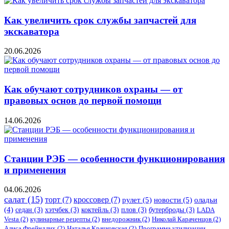
Как увеличить срок службы запчастей для
экскаватора
20.06.2026
Как обучают сотрудников охраны — от
правовых основ до первой помощи
14.06.2026
Станции РЭБ — особенности функционирования
и применения
04.06.2026
салат
(15)
торт
(7)
кроссовер
(7)
рулет
(5)
новости
(5)
оладьи
(4)
седан
(3)
хэтчбек
(3)
коктейль
(3)
плов
(3)
бутерброды
(3)
LADA
Vesta
(2)
кулинарные рецепты
(2)
внедорожник
(2)
Николай Караченцов
(2)
Алиса Фрейндлих
(2)
Наталья Крачковская
(2)
Программа утилизации