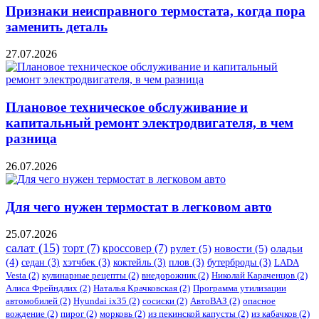
Признаки неисправного термостата, когда пора
заменить деталь
27.07.2026
Плановое техническое обслуживание и
капитальный ремонт электродвигателя, в чем
разница
26.07.2026
Для чего нужен термостат в легковом авто
25.07.2026
салат
(15)
торт
(7)
кроссовер
(7)
рулет
(5)
новости
(5)
оладьи
(4)
седан
(3)
хэтчбек
(3)
коктейль
(3)
плов
(3)
бутерброды
(3)
LADA
Vesta
(2)
кулинарные рецепты
(2)
внедорожник
(2)
Николай Караченцов
(2)
Алиса Фрейндлих
(2)
Наталья Крачковская
(2)
Программа утилизации
автомобилей
(2)
​Hyundai ix35
(2)
сосиски
(2)
АвтоВАЗ
(2)
опасное
вождение
(2)
пирог
(2)
морковь
(2)
из пекинской капусты
(2)
из кабачков
(2)