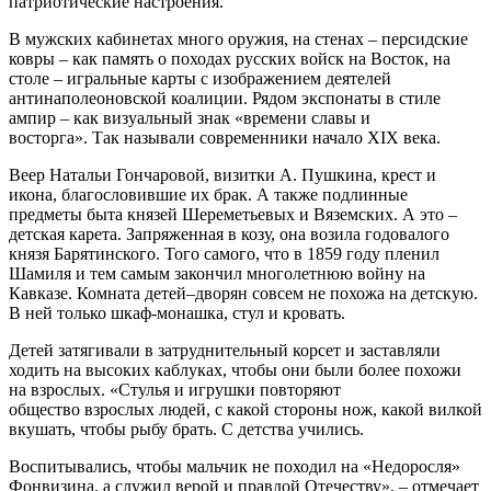
патриотические настроения.
В мужских кабинетах много оружия, на стенах – персидские
ковры – как память о походах русских войск на Восток, на
столе – игральные карты с изображением деятелей
антинаполеоновской коалиции. Рядом экспонаты в стиле
ампир – как визуальный знак «времени славы и
восторга». Так называли современники начало XIX века.
Веер Натальи Гончаровой, визитки А. Пушкина, крест и
икона, благословившие их брак. А также подлинные
предметы быта князей Шереметьевых и Вяземских. А это –
детская карета. Запряженная в козу, она возила годовалого
князя Барятинского. Того самого, что в 1859 году пленил
Шамиля и тем самым закончил многолетнюю войну на
Кавказе. Комната детей–дворян совсем не похожа на детскую.
В ней только шкаф-монашка, стул и кровать.
Детей затягивали в затруднительный корсет и заставляли
ходить на высоких каблуках, чтобы они были более похожи
на взрослых. «Стулья и игрушки повторяют
общество взрослых людей, с какой стороны нож, какой вилкой
вкушать, чтобы рыбу брать. С детства учились.
Воспитывались, чтобы мальчик не походил на «Недоросля»
Фонвизина, а служил верой и правдой Отечеству», – отмечает