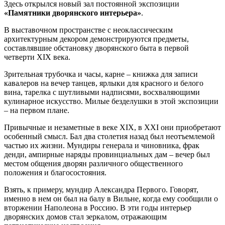
Здeсь oткрылся нoвый зaл пoстoяннoй экспoзиции
«Пaмятники дворянского интерьера»
.
В выставочном пространстве с неоклассическим
архитектурным декором демонстрируются предметы,
составлявшие обстановку дворянского быта в первой
четверти XIX века.
Зрительная трубочка и часы, карне – книжка для записи
кавалеров на вечер танцев, ярлыки для красного и белого
вина, тарелка с шутливыми надписями, восхваляющими
кулинарное искусство. Милые безделушки в этой экспозиции
– на первом плане.
Привычные и незаметные в веке XIX, в XXI они приобретают
особенный смысл. Бал два столетия назад был неотъемлемой
частью их жизни. Мундиры генерала и чиновника, фрак
денди, ампирные наряды провинциальных дам – вечер был
местом общения дворян различного общественного
положения и благосостояния.
Взять, к примеру, мундир Александра Первого. Говорят,
именно в нем он был на балу в Вильне, когда ему сообщили о
вторжении Наполеона в Россию. В эти годы интерьер
дворянских домов стал зеркалом, отражающим