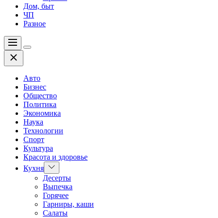
Дом, быт
ЧП
Разное
Меню
Цвет
Закрыть
переключателя
Авто
Бизнес
Общество
Политика
Экономика
Наука
Технологии
Спорт
Культура
Красота и здоровье
Показать
Кухня
подменю
Десерты
Выпечка
Горячее
Гарниры, каши
Салаты