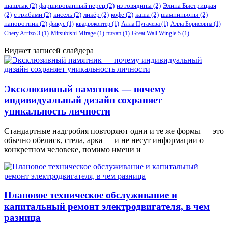
шашлык
(2)
фаршированный перец
(2)
из говядины
(2)
Элина Быстрицкая
(2)
с грибами
(2)
кисель
(2)
ликёр
(2)
кофе
(2)
каша
(2)
шампиньоны
(2)
папоротник
(2)
фикус
(1)
квадрокоптер
(1)
Алла Пугачева
(1)
Алла Борисовна
(1)
Chery Arrizo 3
(1)
Mitsubishi Mirage
(1)
пикап
(1)
Great Wall Wingle 5
(1)
Виджет записей слайдера
Эксклюзивный памятник — почему
индивидуальный дизайн сохраняет
уникальность личности
Стандартные надгробия повторяют одни и те же формы — это
обычно обелиск, стела, арка — и не несут информации о
конкретном человеке, помимо имени и
Плановое техническое обслуживание и
капитальный ремонт электродвигателя, в чем
разница