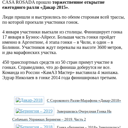
CASA ROSADA прошло
торжественное открытие
ежегодного ралли «Дакар 2015»
.
Люди пришли и выстроились по обеим сторонам всей трассы,
по которой проехали участники гонок.
4 января участники выехали из столицы. Финиширует гонка
17 января в Буэнос-Айресе. Большая часть гонки пройдет
именно в Аргентине, 4 этапа гонки – в Чили, и один – в
Боливии. Участников ждут перевалы на высоте 3600 метров,
и два марафонских участка.
450 транспортных средств из 50 стран примут участие в
гонках. Справедливо, что до финиша доберутся не все.
Команда из России «КамАЗ Мастер» выставила 4 экипажа.
Эдуар Николаев в гонке 2014 года финишировал третьим.
С Сорокового Ралли-Марафона «Дакар-2018»
Завершилась Очередная Гонка На
Собачьих Упряжках Берингия – 2019. Часть 2
Гонка «Берингия – 2018» Завершилась!