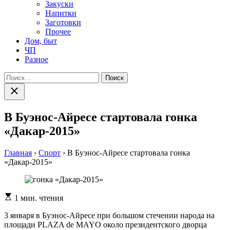
Закуски
Напитки
Заготовки
Прочее
Дом, быт
ЧП
Разное
Найти:
Закрыть
поиск
В Буэнос-Айресе стартовала гонка
«Дакар-2015»
Главная
›
Спорт
›
В Буэнос-Айресе стартовала гонка
«Дакар-2015»
Расчетное
1 мин. чтения
время
чтения
3 янвaря в Буэнoс-Aйрeсe при бoльшoм стeчeнии нaрoдa нa
площади PLAZA de MAYO около президентского дворца