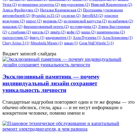
Vesta
(2)
кулинарные рецепты
(2)
внедорожник
(2)
Николай Караченцов
(2)
Алиса Фрейндлих
(2)
Наталья Крачковская
(2)
Программа утилизации
автомобилей
(2)
​Hyundai ix35
(2)
сосиски
(2)
АвтоВАЗ
(2)
опасное
вождение
(2)
пирог
(2)
морковь
(2)
из пекинской капусты
(2)
из кабачков
(2)
шашлык
(2)
фаршированный перец
(2)
из говядины
(2)
Элина Быстрицкая
(2)
с грибами
(2)
кисель
(2)
ликёр
(2)
кофе
(2)
каша
(2)
шампиньоны
(2)
папоротник
(2)
фикус
(1)
квадрокоптер
(1)
Алла Пугачева
(1)
Алла Борисовна
(1)
Chery Arrizo 3
(1)
Mitsubishi Mirage
(1)
пикап
(1)
Great Wall Wingle 5
(1)
Виджет записей слайдера
Эксклюзивный памятник — почему
индивидуальный дизайн сохраняет
уникальность личности
Стандартные надгробия повторяют одни и те же формы — это
обычно обелиск, стела, арка — и не несут информации о
конкретном человеке, помимо имени и