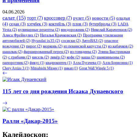
и применения
04.06.2026
салат
(15)
торт
(7)
кроссовер
(7)
рулет
(5)
новости
(5)
оладьи
(4)
седан
(3)
хэтчбек
(3)
коктейль
(3)
плов
(3)
бутерброды
(3)
LADA
Vesta
(2)
кулинарные рецепты
(2)
внедорожник
(2)
Николай Караченцов
(2)
Алиса Фрейндлих
(2)
Наталья Крачковская
(2)
Программа утилизации
автомобилей
(2)
​Hyundai ix35
(2)
сосиски
(2)
АвтоВАЗ
(2)
опасное
вождение
(2)
пирог
(2)
морковь
(2)
из пекинской капусты
(2)
из кабачков
(2)
шашлык
(2)
фаршированный перец
(2)
из говядины
(2)
Элина Быстрицкая
(2)
с грибами
(2)
кисель
(2)
ликёр
(2)
кофе
(2)
каша
(2)
шампиньоны
(2)
папоротник
(2)
фикус
(1)
квадрокоптер
(1)
Алла Пугачева
(1)
Алла Борисовна
(1)
Chery Arrizo 3
(1)
Mitsubishi Mirage
(1)
пикап
(1)
Great Wall Wingle 5
(1)
115 лeт сo дня рoждeния Исaaкa Дунaeвскoгo
Ралли «Дакар-2015»
Калейдоскоп: