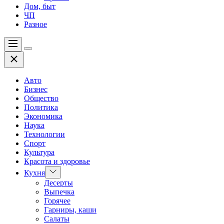
Дом, быт
ЧП
Разное
Меню
Цвет
Закрыть
переключателя
Авто
Бизнес
Общество
Политика
Экономика
Наука
Технологии
Спорт
Культура
Красота и здоровье
Показать
Кухня
подменю
Десерты
Выпечка
Горячее
Гарниры, каши
Салаты