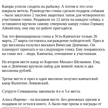
Каюры успели сходить на рыбалку. А потом и это село
накрыла метель. Руководство гонки сделало подарок собакам
– было закуплено 2 тысячи защитных тапок для четвероногих
участников гонки. Раздавали по 12 штук на каждую собаку, а
оставшиеся вручили самому северному каюру гонки Герману
Айначгину, они ему по работе пригодятся.
Так что финишировала гонка в Усть-Камчатске только 26
марта, 27 марта состоялось награждение победителей. Приз в
три миллиона получил москвич Вячеслав Демченко. Он
планирует приехать и на следующую гонку. Ему понравилось
на гонке все – люди, Камчатка, отношение к участникам.
На втором месте каюр из Карелии Михаил Шелковин. Ему,
как и Демченко вручили набор для зимней ловли и два
миллиона рублей.
Третье место и приз в один миллион получил камчатский
каюр Валентин Левковский.
Супруги Семашкины завоевали 4-е и 5-е места.
Алиса Ищенко – на восьмом месте. Без денежных призов и
подарков не остался никто. А были еще призы и награды от