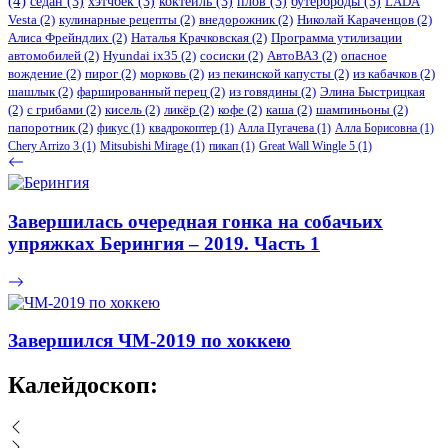
(4)
седан
(3)
хэтчбек
(3)
коктейль
(3)
плов
(3)
бутерброды
(3)
LADA
Vesta
(2)
кулинарные рецепты
(2)
внедорожник
(2)
Николай Караченцов
(2)
Алиса Фрейндлих
(2)
Наталья Крачковская
(2)
Программа утилизации
автомобилей
(2)
​Hyundai ix35
(2)
сосиски
(2)
АвтоВАЗ
(2)
опасное
вождение
(2)
пирог
(2)
морковь
(2)
из пекинской капусты
(2)
из кабачков
(2)
шашлык
(2)
фаршированный перец
(2)
из говядины
(2)
Элина Быстрицкая
(2)
с грибами
(2)
кисель
(2)
ликёр
(2)
кофе
(2)
каша
(2)
шампиньоны
(2)
папоротник
(2)
фикус
(1)
квадрокоптер
(1)
Алла Пугачева
(1)
Алла Борисовна
(1)
Chery Arrizo 3
(1)
Mitsubishi Mirage
(1)
пикап
(1)
Great Wall Wingle 5
(1)
Завершилась очередная гонка на собачьих
упряжках Берингия – 2019. Часть 1
Завершился ЧМ-2019 по хоккею
Калейдоскоп: