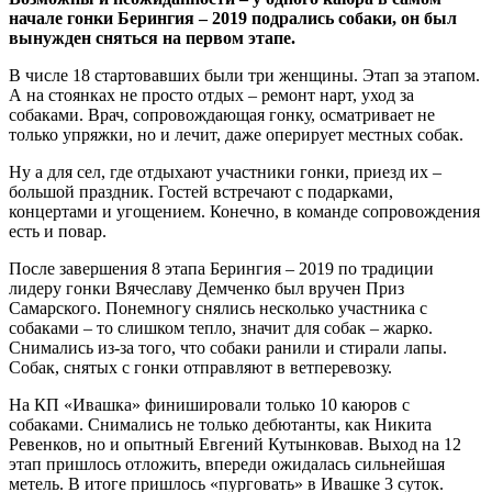
начале гонки Берингия – 2019 подрались собаки, он был
вынужден сняться на первом этапе.
В числе 18 стартовавших были три женщины. Этап за этапом.
А на стоянках не просто отдых – ремонт нарт, уход за
собаками. Врач, сопровождающая гонку, осматривает не
только упряжки, но и лечит, даже оперирует местных собак.
Ну а для сел, где отдыхают участники гонки, приезд их –
большой праздник. Гостей встречают с подарками,
концертами и угощением. Конечно, в команде сопровождения
есть и повар.
После завершения 8 этапа Берингия – 2019 по традиции
лидеру гонки Вячеславу Демченко был вручен Приз
Самарского. Понемногу снялись несколько участника с
собаками – то слишком тепло, значит для собак – жарко.
Снимались из-за того, что собаки ранили и стирали лапы.
Собак, снятых с гонки отправляют в ветперевозку.
На КП «Ивашка» финишировали только 10 каюров с
собаками. Снимались не только дебютанты, как Никита
Ревенков, но и опытный Евгений Кутынковав. Выход на 12
этап пришлось отложить, впереди ожидалась сильнейшая
метель. В итоге пришлось «пурговать» в Ивашке 3 суток.