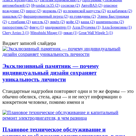
автомобилей
(2)
​Hyundai ix35
(2)
сосиски
(2)
АвтоВАЗ
(2)
опасное
вождение
(2)
пирог
(2)
морковь
(2)
из пекинской капусты
(2)
из кабачков
(2)
шашлык
(2)
фаршированный перец
(2)
из говядины
(2)
Элина Быстрицкая
(2)
с грибами
(2)
кисель
(2)
ликёр
(2)
кофе
(2)
каша
(2)
шампиньоны
(2)
папоротник
(2)
фикус
(1)
квадрокоптер
(1)
Алла Пугачева
(1)
Алла Борисовна
(1)
Chery Arrizo 3
(1)
Mitsubishi Mirage
(1)
пикап
(1)
Great Wall Wingle 5
(1)
Виджет записей слайдера
Эксклюзивный памятник — почему
индивидуальный дизайн сохраняет
уникальность личности
Стандартные надгробия повторяют одни и те же формы — это
обычно обелиск, стела, арка — и не несут информации о
конкретном человеке, помимо имени и
Плановое техническое обслуживание и