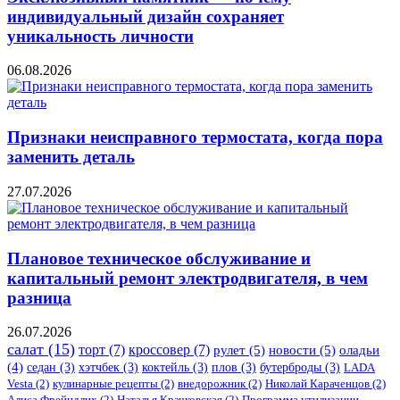
индивидуальный дизайн сохраняет
уникальность личности
06.08.2026
Признаки неисправного термостата, когда пора
заменить деталь
27.07.2026
Плановое техническое обслуживание и
капитальный ремонт электродвигателя, в чем
разница
26.07.2026
салат
(15)
торт
(7)
кроссовер
(7)
рулет
(5)
новости
(5)
оладьи
(4)
седан
(3)
хэтчбек
(3)
коктейль
(3)
плов
(3)
бутерброды
(3)
LADA
Vesta
(2)
кулинарные рецепты
(2)
внедорожник
(2)
Николай Караченцов
(2)
Алиса Фрейндлих
(2)
Наталья Крачковская
(2)
Программа утилизации