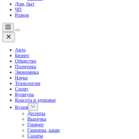
Дом, быт
ЧП
Разное
Меню
Цвет
Закрыть
переключателя
Авто
Бизнес
Общество
Политика
Экономика
Наука
Технологии
Спорт
Культура
Красота и здоровье
Показать
Кухня
подменю
Десерты
Выпечка
Горячее
Гарниры, каши
Салаты