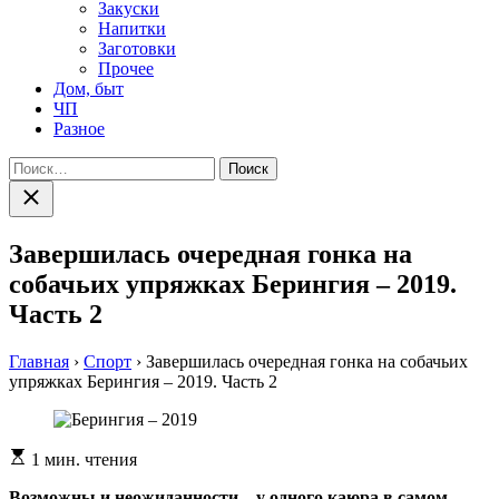
Закуски
Напитки
Заготовки
Прочее
Дом, быт
ЧП
Разное
Найти:
Закрыть
поиск
Завершилась очередная гонка на
собачьих упряжках Берингия – 2019.
Часть 2
Главная
›
Спорт
›
Завершилась очередная гонка на собачьих
упряжках Берингия – 2019. Часть 2
Расчетное
1 мин. чтения
время
чтения
Возможны и неожиданности – у одного каюра в самом