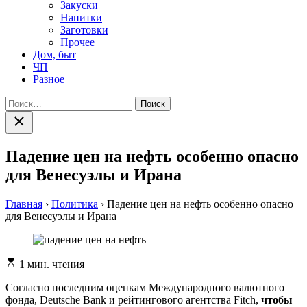
Закуски
Напитки
Заготовки
Прочее
Дом, быт
ЧП
Разное
Найти:
Закрыть
поиск
Падение цен на нефть особенно опасно
для Венесуэлы и Ирана
Главная
›
Политика
›
Падение цен на нефть особенно опасно
для Венесуэлы и Ирана
Расчетное
1 мин. чтения
время
чтения
Согласно последним оценкам Международного валютного
фонда, Deutsche Bank и рейтингового агентства Fitch,
чтобы