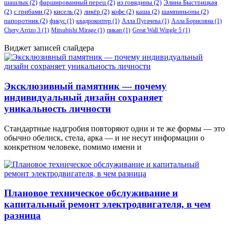
шашлык
(2)
фаршированный перец
(2)
из говядины
(2)
Элина Быстрицкая
(2)
с грибами
(2)
кисель
(2)
ликёр
(2)
кофе
(2)
каша
(2)
шампиньоны
(2)
папоротник
(2)
фикус
(1)
квадрокоптер
(1)
Алла Пугачева
(1)
Алла Борисовна
(1)
Chery Arrizo 3
(1)
Mitsubishi Mirage
(1)
пикап
(1)
Great Wall Wingle 5
(1)
Виджет записей слайдера
Эксклюзивный памятник — почему
индивидуальный дизайн сохраняет
уникальность личности
Стандартные надгробия повторяют одни и те же формы — это
обычно обелиск, стела, арка — и не несут информации о
конкретном человеке, помимо имени и
Плановое техническое обслуживание и
капитальный ремонт электродвигателя, в чем
разница