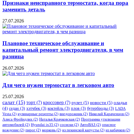
Признаки неисправного термостата, когда пора
заменить деталь
27.07.2026
Плановое техническое обслуживание и
капитальный ремонт электродвигателя, в чем
разница
26.07.2026
Для чего нужен термостат в легковом авто
25.07.2026
салат
(15)
торт
(7)
кроссовер
(7)
рулет
(5)
новости
(5)
оладьи
(4)
седан
(3)
хэтчбек
(3)
коктейль
(3)
плов
(3)
бутерброды
(3)
LADA
Vesta
(2)
кулинарные рецепты
(2)
внедорожник
(2)
Николай Караченцов
(2)
Алиса Фрейндлих
(2)
Наталья Крачковская
(2)
Программа утилизации
автомобилей
(2)
​Hyundai ix35
(2)
сосиски
(2)
АвтоВАЗ
(2)
опасное
вождение
(2)
пирог
(2)
морковь
(2)
из пекинской капусты
(2)
из кабачков
(2)