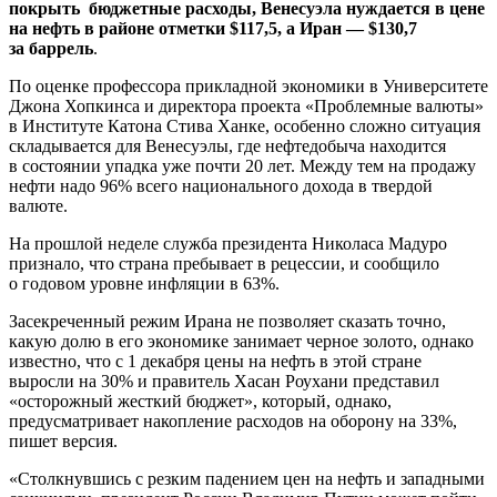
покрыть бюджетные расходы, Венесуэла нуждается в цене
на нефть в районе отметки $117,5, а Иран — $130,7
за баррель
.
По оценке профессора прикладной экономики в Университете
Джона Хопкинса и директора проекта «Проблемные валюты»
в Институте Катона Стива Ханке, особенно сложно ситуация
складывается для Венесуэлы, где нефтедобыча находится
в состоянии упадка уже почти 20 лет. Между тем на продажу
нефти надо 96% всего национального дохода в твердой
валюте.
На прошлой неделе служба президента Николаса Мадуро
признало, что страна пребывает в рецессии, и сообщило
о годовом уровне инфляции в 63%.
Засекреченный режим Ирана не позволяет сказать точно,
какую долю в его экономике занимает черное золото, однако
известно, что с 1 декабря цены на нефть в этой стране
выросли на 30% и правитель Хасан Роухани представил
«осторожный жесткий бюджет», который, однако,
предусматривает накопление расходов на оборону на 33%,
пишет версия.
«Столкнувшись с резким падением цен на нефть и западными