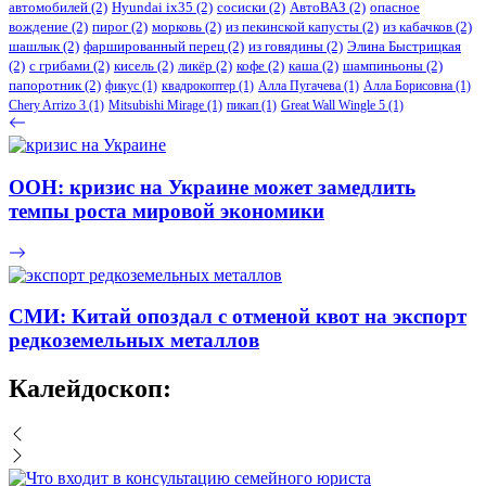
автомобилей
(2)
​Hyundai ix35
(2)
сосиски
(2)
АвтоВАЗ
(2)
опасное
вождение
(2)
пирог
(2)
морковь
(2)
из пекинской капусты
(2)
из кабачков
(2)
шашлык
(2)
фаршированный перец
(2)
из говядины
(2)
Элина Быстрицкая
(2)
с грибами
(2)
кисель
(2)
ликёр
(2)
кофе
(2)
каша
(2)
шампиньоны
(2)
папоротник
(2)
фикус
(1)
квадрокоптер
(1)
Алла Пугачева
(1)
Алла Борисовна
(1)
Chery Arrizo 3
(1)
Mitsubishi Mirage
(1)
пикап
(1)
Great Wall Wingle 5
(1)
ООН: кризис на Украине может замедлить
темпы роста мировой экономики
СМИ: Китай опоздал с отменой квот на экспорт
редкоземельных металлов
Калейдоскоп: