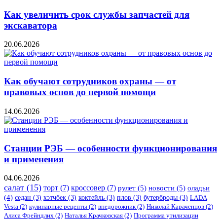
Как увеличить срок службы запчастей для
экскаватора
20.06.2026
Как обучают сотрудников охраны — от
правовых основ до первой помощи
14.06.2026
Станции РЭБ — особенности функционирования
и применения
04.06.2026
салат
(15)
торт
(7)
кроссовер
(7)
рулет
(5)
новости
(5)
оладьи
(4)
седан
(3)
хэтчбек
(3)
коктейль
(3)
плов
(3)
бутерброды
(3)
LADA
Vesta
(2)
кулинарные рецепты
(2)
внедорожник
(2)
Николай Караченцов
(2)
Алиса Фрейндлих
(2)
Наталья Крачковская
(2)
Программа утилизации