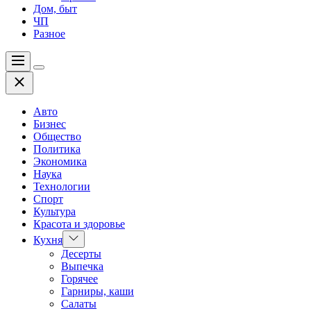
Дом, быт
ЧП
Разное
Меню
Цвет
Закрыть
переключателя
Авто
Бизнес
Общество
Политика
Экономика
Наука
Технологии
Спорт
Культура
Красота и здоровье
Показать
Кухня
подменю
Десерты
Выпечка
Горячее
Гарниры, каши
Салаты