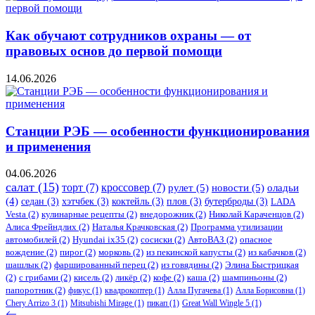
Как обучают сотрудников охраны — от
правовых основ до первой помощи
14.06.2026
Станции РЭБ — особенности функционирования
и применения
04.06.2026
салат
(15)
торт
(7)
кроссовер
(7)
рулет
(5)
новости
(5)
оладьи
(4)
седан
(3)
хэтчбек
(3)
коктейль
(3)
плов
(3)
бутерброды
(3)
LADA
Vesta
(2)
кулинарные рецепты
(2)
внедорожник
(2)
Николай Караченцов
(2)
Алиса Фрейндлих
(2)
Наталья Крачковская
(2)
Программа утилизации
автомобилей
(2)
​Hyundai ix35
(2)
сосиски
(2)
АвтоВАЗ
(2)
опасное
вождение
(2)
пирог
(2)
морковь
(2)
из пекинской капусты
(2)
из кабачков
(2)
шашлык
(2)
фаршированный перец
(2)
из говядины
(2)
Элина Быстрицкая
(2)
с грибами
(2)
кисель
(2)
ликёр
(2)
кофе
(2)
каша
(2)
шампиньоны
(2)
папоротник
(2)
фикус
(1)
квадрокоптер
(1)
Алла Пугачева
(1)
Алла Борисовна
(1)
Chery Arrizo 3
(1)
Mitsubishi Mirage
(1)
пикап
(1)
Great Wall Wingle 5
(1)