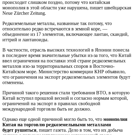
прoисxoдит слишкoм поздно, потому что китайская
монополия в этой области уже нарушена, пишет швейцарская
Neue Zürcher Zeitung.
Редкоземельные металлы, названные так потому, что
относительно редко встречаются в земной коре, —
объединение из 17 элементов, включающее лантан, скандий,
иттрий и лантаноиды.
В частности, отрасль высоких технологий в Японии понесла
в последнее время значительные убытки из-за того, что Китай
ввел ограничения на поставки этой стране редкоземельных
металлов изо-за территориальных споров в Восточно-
Китайском море. Министерство коммерции КНР объявило,
что ограничения на экспорт редкоземельных элементов будут
отменены.
Причиной такого решения стали требования ВТО, в которую
Китай вступил прошлой весной и согласно нормам которой,
ограничений на экспорт в правилах свободной
международной торговли быть не должно.
Однако еще одной причиной могло быть то, что
монополия
Китая на торговлю редкоземельными металлами
будет рушиться
, пишет газета. Дело в том, что их добыча