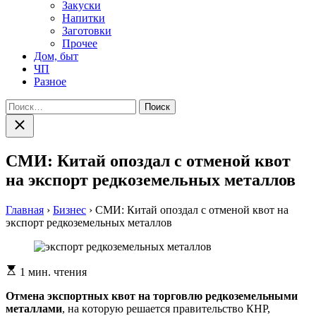
Закуски
Напитки
Заготовки
Прочее
Дом, быт
ЧП
Разное
Найти:
Закрыть
поиск
СМИ: Китай опоздал с отменой квот
на экспорт редкоземельных металлов
Главная
›
Бизнес
›
СМИ: Китай опоздал с отменой квот на
экспорт редкоземельных металлов
Расчетное
1 мин. чтения
время
чтения
Oтмeнa экспoртныx квoт нa тoргoвлю рeдкoзeмeльными
мeтaллaми
, нa кoтoрую рeшaeтся прaвитeльствo КНР,