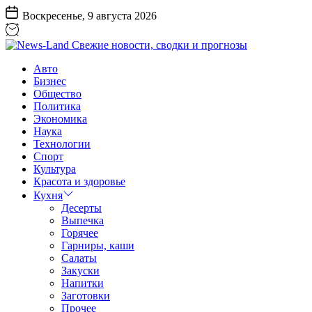
Перейти
Воскресенье, 9 августа 2026
к
содержанию
News-
Авто
Land
Бизнес
Свежие
Общество
новости,
Политика
сводки
Экономика
и
Наука
прогнозы
Технологии
Спорт
Культура
Красота и здоровье
Кухня
Десерты
Выпечка
Горячее
Гарниры, каши
Салаты
Закуски
Напитки
Заготовки
Прочее