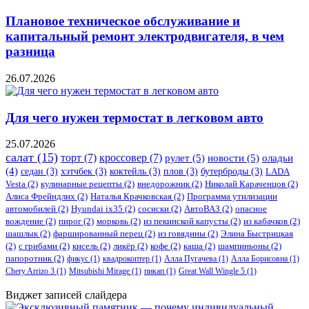
Плановое техническое обслуживание и
капитальный ремонт электродвигателя, в чем
разница
26.07.2026
Для чего нужен термостат в легковом авто
25.07.2026
салат
(15)
торт
(7)
кроссовер
(7)
рулет
(5)
новости
(5)
оладьи
(4)
седан
(3)
хэтчбек
(3)
коктейль
(3)
плов
(3)
бутерброды
(3)
LADA
Vesta
(2)
кулинарные рецепты
(2)
внедорожник
(2)
Николай Караченцов
(2)
Алиса Фрейндлих
(2)
Наталья Крачковская
(2)
Программа утилизации
автомобилей
(2)
​Hyundai ix35
(2)
сосиски
(2)
АвтоВАЗ
(2)
опасное
вождение
(2)
пирог
(2)
морковь
(2)
из пекинской капусты
(2)
из кабачков
(2)
шашлык
(2)
фаршированный перец
(2)
из говядины
(2)
Элина Быстрицкая
(2)
с грибами
(2)
кисель
(2)
ликёр
(2)
кофе
(2)
каша
(2)
шампиньоны
(2)
папоротник
(2)
фикус
(1)
квадрокоптер
(1)
Алла Пугачева
(1)
Алла Борисовна
(1)
Chery Arrizo 3
(1)
Mitsubishi Mirage
(1)
пикап
(1)
Great Wall Wingle 5
(1)
Виджет записей слайдера