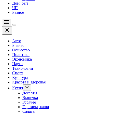
Дом, быт
ЧП
Разное
Меню
Цвет
Закрыть
переключателя
Авто
Бизнес
Общество
Политика
Экономика
Наука
Технологии
Спорт
Культура
Красота и здоровье
Показать
Кухня
подменю
Десерты
Выпечка
Горячее
Гарниры, каши
Салаты