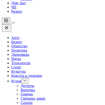
Дом, быт
ЧП
Разное
Меню
Цвет
Закрыть
переключателя
Авто
Бизнес
Общество
Политика
Экономика
Наука
Технологии
Спорт
Культура
Красота и здоровье
Показать
Кухня
подменю
Десерты
Выпечка
Горячее
Гарниры, каши
Салаты