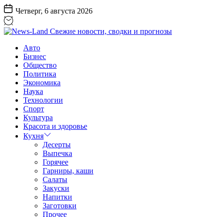
Перейти
Четверг, 6 августа 2026
к
содержанию
News-
Авто
Land
Бизнес
Свежие
Общество
новости,
Политика
сводки
Экономика
и
Наука
прогнозы
Технологии
Спорт
Культура
Красота и здоровье
Кухня
Десерты
Выпечка
Горячее
Гарниры, каши
Салаты
Закуски
Напитки
Заготовки
Прочее