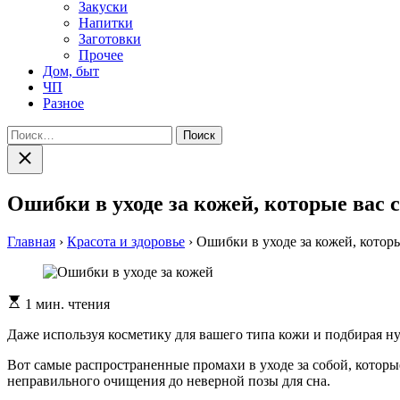
Закуски
Напитки
Заготовки
Прочее
Дом, быт
ЧП
Разное
Найти:
Закрыть
поиск
Ошибки в уходе за кожей, которые вас 
Главная
›
Красота и здоровье
›
Ошибки в уходе за кожей, которы
Расчетное
1 мин. чтения
время
чтения
Даже используя косметику для вашего типа кожи и подбирая н
Вот самые распространенные промахи в уходе за собой, которые
неправильного очищения до неверной позы для сна.