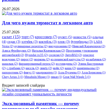
26.07.2026
Для чего нужен термостат в легковом авто
25.07.2026
салат
(15)
торт
(7)
кроссовер
(7)
рулет
(5)
новости
(5)
оладьи
(4)
седан
(3)
хэтчбек
(3)
коктейль
(3)
плов
(3)
бутерброды
(3)
LADA
Vesta
(2)
кулинарные рецепты
(2)
внедорожник
(2)
Николай Караченцов
(2)
Алиса Фрейндлих
(2)
Наталья Крачковская
(2)
Программа утилизации
автомобилей
(2)
​Hyundai ix35
(2)
сосиски
(2)
АвтоВАЗ
(2)
опасное
вождение
(2)
пирог
(2)
морковь
(2)
из пекинской капусты
(2)
из кабачков
(2)
шашлык
(2)
фаршированный перец
(2)
из говядины
(2)
Элина Быстрицкая
(2)
с грибами
(2)
кисель
(2)
ликёр
(2)
кофе
(2)
каша
(2)
шампиньоны
(2)
папоротник
(2)
фикус
(1)
квадрокоптер
(1)
Алла Пугачева
(1)
Алла Борисовна
(1)
Chery Arrizo 3
(1)
Mitsubishi Mirage
(1)
пикап
(1)
Great Wall Wingle 5
(1)
Виджет записей слайдера
Эксклюзивный памятник — почему
индивидуальный дизайн сохраняет