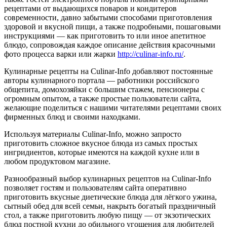
рецептами от выдающихся поваров и кондитеров
современности, давно забытыми способами приготовления
здоровой и вкусной пищи, а также подробными, пошаговыми
инструкциями — как приготовить то или иное апетитное
блюдо, сопровождая каждое описание действия красочными
фото процесса варки или жарки
http://culinar-info.ru/
.
Кулинарные рецепты на Culinar-Info добавляют постоянные
авторы кулинарного портала — работники российского
общепита, домохозяйки с большим стажем, пенсионеры с
огромным опытом, а также простые пользователи сайта,
желающие поделиться с нашими читателями рецептами своих
фирменных блюд и своими находками.
Используя материалы Culinar-Info, можно запросто
приготовить сложное вкусное блюда из самых простых
ингридиентов, которые имеются на каждой кухне или в
любом продуктовом магазине.
Разнообразный выбор кулинарных рецептов на Culinar-Info
позволяет гостям и пользователям сайта оперативно
приготовить вкусные диетические блюда для лёгкого ужина,
сытный обед для всей семьи, накрыть богатый праздничный
стол, а также приготовить любую пищу — от экзотических
блюд постной кухни до обильного угощения для любителей