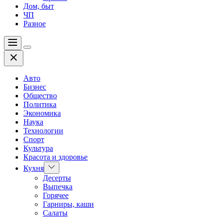
Дом, быт
ЧП
Разное
Меню
Цвет
Закрыть
переключателя
Авто
Бизнес
Общество
Политика
Экономика
Наука
Технологии
Спорт
Культура
Красота и здоровье
Показать
Кухня
подменю
Десерты
Выпечка
Горячее
Гарниры, каши
Салаты