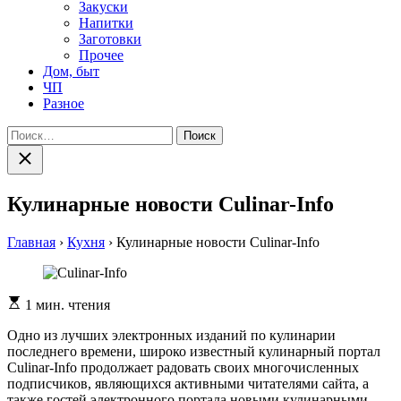
Закуски
Напитки
Заготовки
Прочее
Дом, быт
ЧП
Разное
Найти:
Закрыть
поиск
Кулинарные новости Culinar-Info
Главная
›
Кухня
›
Кулинарные новости Culinar-Info
Расчетное
1 мин. чтения
время
чтения
Одно из лучших электронных изданий по кулинарии
последнего времени, широко известный кулинарный портал
Culinar-Info продолжает радовать своих многочисленных
подписчиков, являющихся активными читателями сайта, а
также гостей электронного портала новыми кулинарными