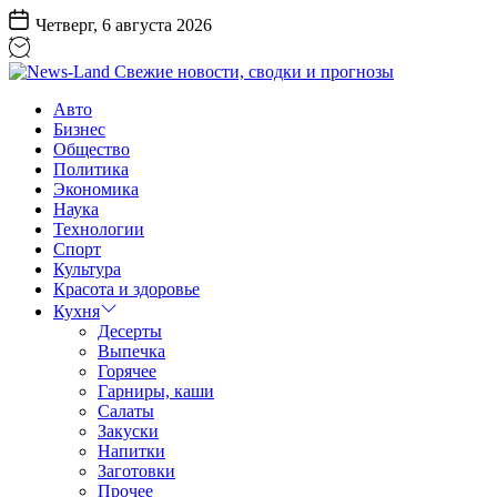
Перейти
Четверг, 6 августа 2026
к
содержанию
News-
Авто
Land
Бизнес
Свежие
Общество
новости,
Политика
сводки
Экономика
и
Наука
прогнозы
Технологии
Спорт
Культура
Красота и здоровье
Кухня
Десерты
Выпечка
Горячее
Гарниры, каши
Салаты
Закуски
Напитки
Заготовки
Прочее