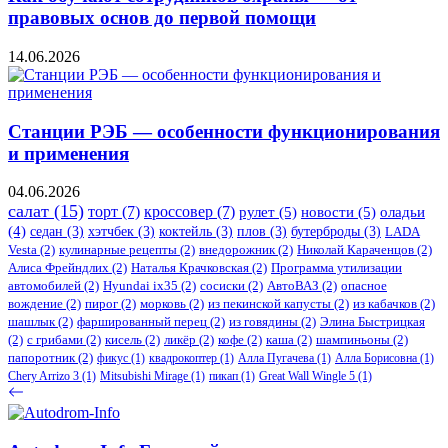
правовых основ до первой помощи
14.06.2026
Станции РЭБ — особенности функционирования
и применения
04.06.2026
салат
(15)
торт
(7)
кроссовер
(7)
рулет
(5)
новости
(5)
оладьи
(4)
седан
(3)
хэтчбек
(3)
коктейль
(3)
плов
(3)
бутерброды
(3)
LADA
Vesta
(2)
кулинарные рецепты
(2)
внедорожник
(2)
Николай Караченцов
(2)
Алиса Фрейндлих
(2)
Наталья Крачковская
(2)
Программа утилизации
автомобилей
(2)
​Hyundai ix35
(2)
сосиски
(2)
АвтоВАЗ
(2)
опасное
вождение
(2)
пирог
(2)
морковь
(2)
из пекинской капусты
(2)
из кабачков
(2)
шашлык
(2)
фаршированный перец
(2)
из говядины
(2)
Элина Быстрицкая
(2)
с грибами
(2)
кисель
(2)
ликёр
(2)
кофе
(2)
каша
(2)
шампиньоны
(2)
папоротник
(2)
фикус
(1)
квадрокоптер
(1)
Алла Пугачева
(1)
Алла Борисовна
(1)
Chery Arrizo 3
(1)
Mitsubishi Mirage
(1)
пикап
(1)
Great Wall Wingle 5
(1)