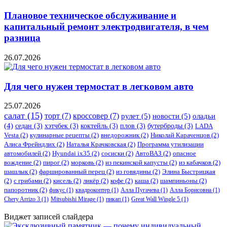
Плановое техническое обслуживание и
капитальный ремонт электродвигателя, в чем
разница
26.07.2026
Для чего нужен термостат в легковом авто
25.07.2026
салат
(15)
торт
(7)
кроссовер
(7)
рулет
(5)
новости
(5)
оладьи
(4)
седан
(3)
хэтчбек
(3)
коктейль
(3)
плов
(3)
бутерброды
(3)
LADA
Vesta
(2)
кулинарные рецепты
(2)
внедорожник
(2)
Николай Караченцов
(2)
Алиса Фрейндлих
(2)
Наталья Крачковская
(2)
Программа утилизации
автомобилей
(2)
​Hyundai ix35
(2)
сосиски
(2)
АвтоВАЗ
(2)
опасное
вождение
(2)
пирог
(2)
морковь
(2)
из пекинской капусты
(2)
из кабачков
(2)
шашлык
(2)
фаршированный перец
(2)
из говядины
(2)
Элина Быстрицкая
(2)
с грибами
(2)
кисель
(2)
ликёр
(2)
кофе
(2)
каша
(2)
шампиньоны
(2)
папоротник
(2)
фикус
(1)
квадрокоптер
(1)
Алла Пугачева
(1)
Алла Борисовна
(1)
Chery Arrizo 3
(1)
Mitsubishi Mirage
(1)
пикап
(1)
Great Wall Wingle 5
(1)
Виджет записей слайдера