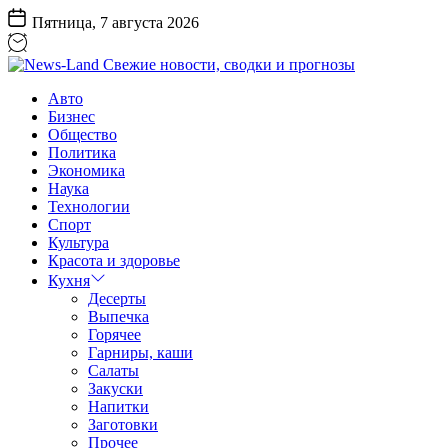
Перейти
Пятница, 7 августа 2026
к
содержанию
News-
Авто
Land
Бизнес
Свежие
Общество
новости,
Политика
сводки
Экономика
и
Наука
прогнозы
Технологии
Спорт
Культура
Красота и здоровье
Кухня
Десерты
Выпечка
Горячее
Гарниры, каши
Салаты
Закуски
Напитки
Заготовки
Прочее