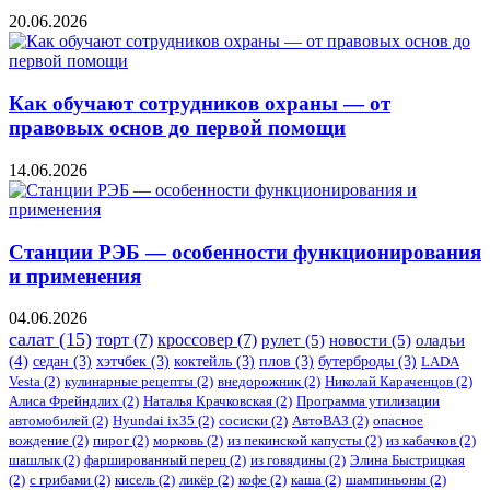
20.06.2026
Как обучают сотрудников охраны — от
правовых основ до первой помощи
14.06.2026
Станции РЭБ — особенности функционирования
и применения
04.06.2026
салат
(15)
торт
(7)
кроссовер
(7)
рулет
(5)
новости
(5)
оладьи
(4)
седан
(3)
хэтчбек
(3)
коктейль
(3)
плов
(3)
бутерброды
(3)
LADA
Vesta
(2)
кулинарные рецепты
(2)
внедорожник
(2)
Николай Караченцов
(2)
Алиса Фрейндлих
(2)
Наталья Крачковская
(2)
Программа утилизации
автомобилей
(2)
​Hyundai ix35
(2)
сосиски
(2)
АвтоВАЗ
(2)
опасное
вождение
(2)
пирог
(2)
морковь
(2)
из пекинской капусты
(2)
из кабачков
(2)
шашлык
(2)
фаршированный перец
(2)
из говядины
(2)
Элина Быстрицкая
(2)
с грибами
(2)
кисель
(2)
ликёр
(2)
кофе
(2)
каша
(2)
шампиньоны
(2)