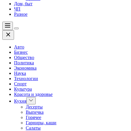
Дом, быт
ЧП
Разное
Меню
Цвет
Закрыть
переключателя
Авто
Бизнес
Общество
Политика
Экономика
Наука
Технологии
Спорт
Культура
Красота и здоровье
Показать
Кухня
подменю
Десерты
Выпечка
Горячее
Гарниры, каши
Салаты