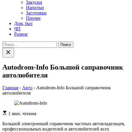
Закуски
Напитки
Заготовки
Прочее
Дом, быт
ЧП
Разное
Найти:
Закрыть
поиск
Autodrom-Info Большой саправочник
автолюбителя
Главная
›
Авто
›
Autodrom-Info Большой саправочник
автолюбителя
Расчетное
1 мин. чтения
время
чтения
Большой электронный справочник частных автовладельцев,
профессиональных водителей и автолюбителей всех