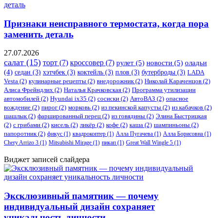
Признаки неисправного термостата, когда пора
заменить деталь
27.07.2026
салат
(15)
торт
(7)
кроссовер
(7)
рулет
(5)
новости
(5)
оладьи
(4)
седан
(3)
хэтчбек
(3)
коктейль
(3)
плов
(3)
бутерброды
(3)
LADA
Vesta
(2)
кулинарные рецепты
(2)
внедорожник
(2)
Николай Караченцов
(2)
Алиса Фрейндлих
(2)
Наталья Крачковская
(2)
Программа утилизации
автомобилей
(2)
​Hyundai ix35
(2)
сосиски
(2)
АвтоВАЗ
(2)
опасное
вождение
(2)
пирог
(2)
морковь
(2)
из пекинской капусты
(2)
из кабачков
(2)
шашлык
(2)
фаршированный перец
(2)
из говядины
(2)
Элина Быстрицкая
(2)
с грибами
(2)
кисель
(2)
ликёр
(2)
кофе
(2)
каша
(2)
шампиньоны
(2)
папоротник
(2)
фикус
(1)
квадрокоптер
(1)
Алла Пугачева
(1)
Алла Борисовна
(1)
Chery Arrizo 3
(1)
Mitsubishi Mirage
(1)
пикап
(1)
Great Wall Wingle 5
(1)
Виджет записей слайдера
Эксклюзивный памятник — почему
индивидуальный дизайн сохраняет
уникальность личности