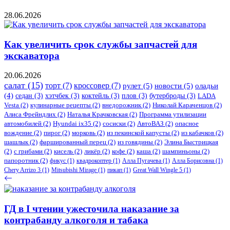
28.06.2026
Как увеличить срок службы запчастей для
экскаватора
20.06.2026
салат
(15)
торт
(7)
кроссовер
(7)
рулет
(5)
новости
(5)
оладьи
(4)
седан
(3)
хэтчбек
(3)
коктейль
(3)
плов
(3)
бутерброды
(3)
LADA
Vesta
(2)
кулинарные рецепты
(2)
внедорожник
(2)
Николай Караченцов
(2)
Алиса Фрейндлих
(2)
Наталья Крачковская
(2)
Программа утилизации
автомобилей
(2)
​Hyundai ix35
(2)
сосиски
(2)
АвтоВАЗ
(2)
опасное
вождение
(2)
пирог
(2)
морковь
(2)
из пекинской капусты
(2)
из кабачков
(2)
шашлык
(2)
фаршированный перец
(2)
из говядины
(2)
Элина Быстрицкая
(2)
с грибами
(2)
кисель
(2)
ликёр
(2)
кофе
(2)
каша
(2)
шампиньоны
(2)
папоротник
(2)
фикус
(1)
квадрокоптер
(1)
Алла Пугачева
(1)
Алла Борисовна
(1)
Chery Arrizo 3
(1)
Mitsubishi Mirage
(1)
пикап
(1)
Great Wall Wingle 5
(1)
ГД в I чтении ужесточила наказание за
контрабанду алкоголя и табака