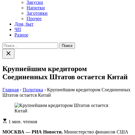
Закуски
Напитки
Заготовки
Прочее
Дом, быт
ЧП
Разное
Найти:
Закрыть
поиск
Крупнейшим кредитором
Соединенных Штатов остается Китай
Главная
›
Политика
›
Крупнейшим кредитором Соединенных
Штатов остается Китай
Расчетное
1 мин. чтения
время
чтения
МОСКВА — РИА Новости.
Министерство финансов США