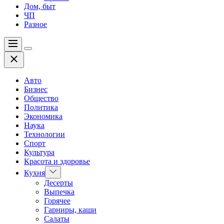
Дом, быт
ЧП
Разное
Меню
Цвет
Закрыть
переключателя
Авто
Бизнес
Общество
Политика
Экономика
Наука
Технологии
Спорт
Культура
Красота и здоровье
Показать
Кухня
подменю
Десерты
Выпечка
Горячее
Гарниры, каши
Салаты