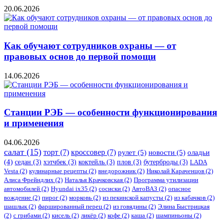
20.06.2026
Как обучают сотрудников охраны — от
правовых основ до первой помощи
14.06.2026
Станции РЭБ — особенности функционирования
и применения
04.06.2026
салат
(15)
торт
(7)
кроссовер
(7)
рулет
(5)
новости
(5)
оладьи
(4)
седан
(3)
хэтчбек
(3)
коктейль
(3)
плов
(3)
бутерброды
(3)
LADA
Vesta
(2)
кулинарные рецепты
(2)
внедорожник
(2)
Николай Караченцов
(2)
Алиса Фрейндлих
(2)
Наталья Крачковская
(2)
Программа утилизации
автомобилей
(2)
​Hyundai ix35
(2)
сосиски
(2)
АвтоВАЗ
(2)
опасное
вождение
(2)
пирог
(2)
морковь
(2)
из пекинской капусты
(2)
из кабачков
(2)
шашлык
(2)
фаршированный перец
(2)
из говядины
(2)
Элина Быстрицкая
(2)
с грибами
(2)
кисель
(2)
ликёр
(2)
кофе
(2)
каша
(2)
шампиньоны
(2)