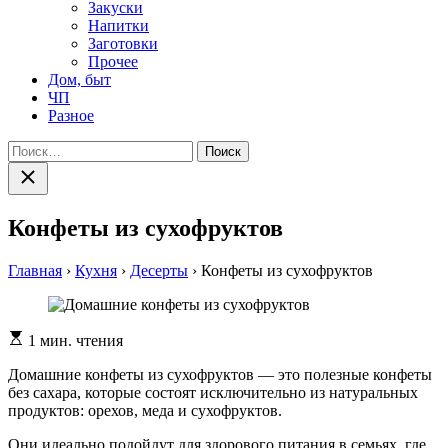
Закуски
Напитки
Заготовки
Прочее
Дом, быт
ЧП
Разное
Найти:
Закрыть
поиск
Конфеты из сухофруктов
Главная
›
Кухня
›
Десерты
›
Конфеты из сухофруктов
Расчетное
1 мин. чтения
время
чтения
Домашние конфеты из сухофруктов — это полезные конфеты
без сахара, которые состоят исключительно из натуральных
продуктов: орехов, меда и сухофруктов.
Они идеально подойдут для здорового питания в семьях, где