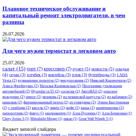
Плановое техническое обслуживание и
капитальный ремонт электродвигателя, в чем
разница
26.07.2026
Для чего нужен термостат в легковом авто
25.07.2026
салат
(15)
торт
(7)
кроссовер
(7)
рулет
(5)
новости
(5)
оладьи
(4)
седан
(3)
хэтчбек
(3)
коктейль
(3)
плов
(3)
бутерброды
(3)
LADA
Vesta
(2)
кулинарные рецепты
(2)
внедорожник
(2)
Николай Караченцов
(2)
Алиса Фрейндлих
(2)
Наталья Крачковская
(2)
Программа утилизации
автомобилей
(2)
​Hyundai ix35
(2)
сосиски
(2)
АвтоВАЗ
(2)
опасное
вождение
(2)
пирог
(2)
морковь
(2)
из пекинской капусты
(2)
из кабачков
(2)
шашлык
(2)
фаршированный перец
(2)
из говядины
(2)
Элина Быстрицкая
(2)
с грибами
(2)
кисель
(2)
ликёр
(2)
кофе
(2)
каша
(2)
шампиньоны
(2)
папоротник
(2)
фикус
(1)
квадрокоптер
(1)
Алла Пугачева
(1)
Алла Борисовна
(1)
Chery Arrizo 3
(1)
Mitsubishi Mirage
(1)
пикап
(1)
Great Wall Wingle 5
(1)
Виджет записей слайдера