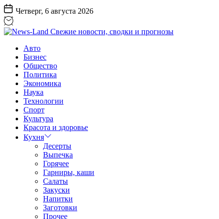
Перейти
Четверг, 6 августа 2026
к
содержанию
News-
Авто
Land
Бизнес
Свежие
Общество
новости,
Политика
сводки
Экономика
и
Наука
прогнозы
Технологии
Спорт
Культура
Красота и здоровье
Кухня
Десерты
Выпечка
Горячее
Гарниры, каши
Салаты
Закуски
Напитки
Заготовки
Прочее