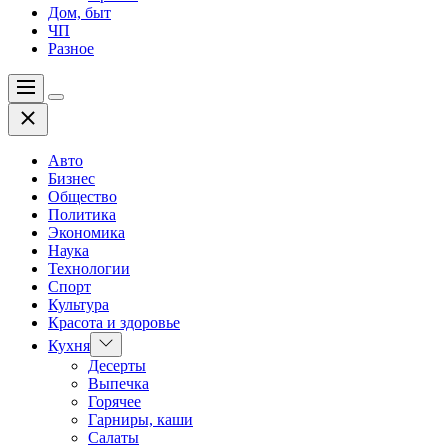
Дом, быт
ЧП
Разное
Меню
Цвет
Закрыть
переключателя
Авто
Бизнес
Общество
Политика
Экономика
Наука
Технологии
Спорт
Культура
Красота и здоровье
Показать
Кухня
подменю
Десерты
Выпечка
Горячее
Гарниры, каши
Салаты