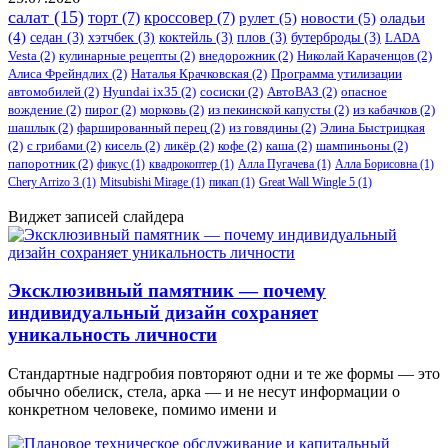
салат
(15)
торт
(7)
кроссовер
(7)
рулет
(5)
новости
(5)
оладьи
(4)
седан
(3)
хэтчбек
(3)
коктейль
(3)
плов
(3)
бутерброды
(3)
LADA
Vesta
(2)
кулинарные рецепты
(2)
внедорожник
(2)
Николай Караченцов
(2)
Алиса Фрейндлих
(2)
Наталья Крачковская
(2)
Программа утилизации
автомобилей
(2)
​Hyundai ix35
(2)
сосиски
(2)
АвтоВАЗ
(2)
опасное
вождение
(2)
пирог
(2)
морковь
(2)
из пекинской капусты
(2)
из кабачков
(2)
шашлык
(2)
фаршированный перец
(2)
из говядины
(2)
Элина Быстрицкая
(2)
с грибами
(2)
кисель
(2)
ликёр
(2)
кофе
(2)
каша
(2)
шампиньоны
(2)
папоротник
(2)
фикус
(1)
квадрокоптер
(1)
Алла Пугачева
(1)
Алла Борисовна
(1)
Chery Arrizo 3
(1)
Mitsubishi Mirage
(1)
пикап
(1)
Great Wall Wingle 5
(1)
Виджет записей слайдера
Эксклюзивный памятник — почему
индивидуальный дизайн сохраняет
уникальность личности
Стандартные надгробия повторяют одни и те же формы — это
обычно обелиск, стела, арка — и не несут информации о
конкретном человеке, помимо имени и