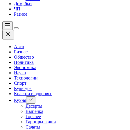
Дом, быт
ЧП
Разное
Меню
Цвет
Закрыть
переключателя
Авто
Бизнес
Общество
Политика
Экономика
Наука
Технологии
Спорт
Культура
Красота и здоровье
Показать
Кухня
подменю
Десерты
Выпечка
Горячее
Гарниры, каши
Салаты