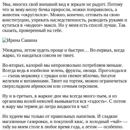
Увы, многих свой внешний вид в зеркале не радует. Потому
что за зиму-весну бочка приросли, ножки поправились, а
животик «округлился». Можно, конечно, сетовать на свою
конституцию, упрекать наследственность, разводить руками и
кутаться в «модное» макси. Но у меня есть способ лучше. Так
сказать, проверенный на себе.
Убеждена, летом худеть проще и быстрее… Во-первых, когда
жарко, то наедаться совсем не тянет.
Во-вторых, калорий мы непроизвольно потребляем меньше.
Всегда ведь в изобилии зелень, фрукты, овощи. Проголодался
— съешь морковку с грядки или свежее яблочко, богатое
железом и витаминами. Тянет на тортик, можно ограничиться
сверхсладким абрикосом или сочным персиком.
Ну и в-третьих, в жаркие дни мы всегда много пьем, и из
организма волей-неволей вымывается вся «гадость». С потом
в жару мы теряем до литра жидкости в час!
Но худеем мы только от правильных напитков. И сладкие
магазинные газировки, и покупной квас, и холодный «чай» —
табу на моем столе в любое время года, а летом — особенно.