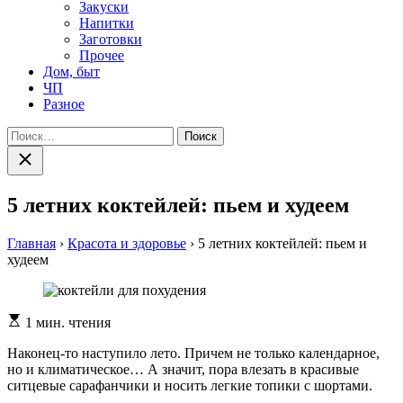
Закуски
Напитки
Заготовки
Прочее
Дом, быт
ЧП
Разное
Найти:
Закрыть
поиск
5 летних коктейлей: пьем и худеем
Главная
›
Красота и здоровье
›
5 летних коктейлей: пьем и
худеем
Расчетное
1 мин. чтения
время
чтения
Наконец-то наступило лето. Причем не только календарное,
но и климатическое… А значит, пора влезать в красивые
ситцевые сарафанчики и носить легкие топики с шортами.