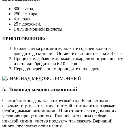
800 г ягод,
250 г сахара,
4 л воды,
25 г дрожжей,
1 ч.л. лимонной кислоты.
ПРИГОТОВЛЕНИЕ:
Ягоды слегка разомните, залейте горячей водой и
доведите до кипения. Оставьте настаиваться на 2-3 часа.
Процедите, добавьте дрожжи, сахар, лимонную кислоту
и оставьте бродить на 6-10 часов.
Перед употреблением процедите и охладите.
5. Лимонад медово-лимонный
Свежий лимонад актуален круглый год. Если летом он
освежает и утоляет жажду, то зимой этот напиток заряжает
необходимыми витаминами. Приготовить его в домашних
условиях проще простого. Главное, что в нем не будет
никакой химии, «натур продукт», так сказать. Вариаций
много, предлагаю один из них.