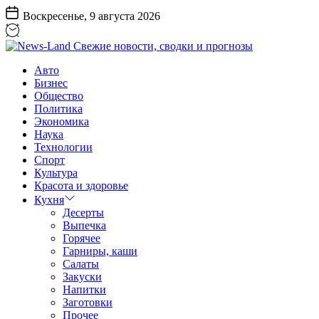
Перейти
Воскресенье, 9 августа 2026
к
содержанию
News-
Авто
Land
Бизнес
Свежие
Общество
новости,
Политика
сводки
Экономика
и
Наука
прогнозы
Технологии
Спорт
Культура
Красота и здоровье
Кухня
Десерты
Выпечка
Горячее
Гарниры, каши
Салаты
Закуски
Напитки
Заготовки
Прочее