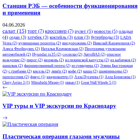
Станции РЭБ — особенности функционирования
и применения
04.06.2026
салат
(15)
торт
(7)
кроссовер
(7)
рулет
(5)
новости
(5)
оладьи
(4)
седан
(3)
хэтчбек
(3)
коктейль
(3)
плов
(3)
бутерброды
(3)
LADA
Vesta
(2)
кулинарные рецепты
(2)
внедорожник
(2)
Николай Караченцов
(2)
Алиса Фрейндлих
(2)
Наталья Крачковская
(2)
Программа утилизации
автомобилей
(2)
​Hyundai ix35
(2)
сосиски
(2)
АвтоВАЗ
(2)
опасное
вождение
(2)
пирог
(2)
морковь
(2)
из пекинской капусты
(2)
из кабачков
(2)
шашлык
(2)
фаршированный перец
(2)
из говядины
(2)
Элина Быстрицкая
(2)
с грибами
(2)
кисель
(2)
ликёр
(2)
кофе
(2)
каша
(2)
шампиньоны
(2)
папоротник
(2)
фикус
(1)
квадрокоптер
(1)
Алла Пугачева
(1)
Алла Борисовна
(1)
Chery Arrizo 3
(1)
Mitsubishi Mirage
(1)
пикап
(1)
Great Wall Wingle 5
(1)
VIP туры и VIP экскурсии по Краснодару
Пластическая операция глазами мужчины