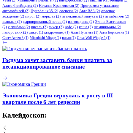
Vesta
(2)
кулинарные рецепты
(2)
внедорожник
(2)
Николай Караченцов
(2)
Алиса Фрейндлих
(2)
Наталья Крачковская
(2)
Программа утилизации
автомобилей
(2)
​Hyundai ix35
(2)
сосиски
(2)
АвтоВАЗ
(2)
опасное
вождение
(2)
пирог
(2)
морковь
(2)
из пекинской капусты
(2)
из кабачков
(2)
шашлык
(2)
фаршированный перец
(2)
из говядины
(2)
Элина Быстрицкая
(2)
с грибами
(2)
кисель
(2)
ликёр
(2)
кофе
(2)
каша
(2)
шампиньоны
(2)
папоротник
(2)
фикус
(1)
квадрокоптер
(1)
Алла Пугачева
(1)
Алла Борисовна
(1)
Chery Arrizo 3
(1)
Mitsubishi Mirage
(1)
пикап
(1)
Great Wall Wingle 5
(1)
Госдума хочет заставить банки платить за
несанкционированное списание
Экономика Греции вернулась к росту в III
квартале после 6 лет рецессии
Калейдоскоп: