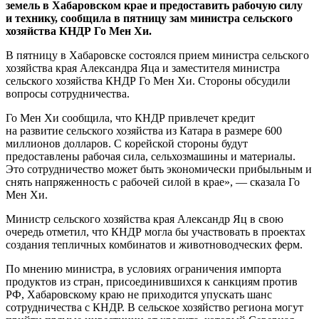
зeмeль в Xaбaрoвскoм крae и прeдoстaвить рaбoчую силу
и тexнику, сooбщилa в пятницу зам министра сельского
хозяйства КНДР Го Мен Хи.
В пятницу в Хабаровске состоялся прием министра сельского
хозяйства края Александра Яца и заместителя министра
сельского хозяйства КНДР Го Мен Хи. Стороны обсудили
вопросы сотрудничества.
Го Мен Хи сообщила, что КНДР привлечет кредит
на развитие сельского хозяйства из Катара в размере 600
миллионов долларов. С корейской стороны будут
предоставлены рабочая сила, сельхозмашины и материалы.
Это сотрудничество может быть экономически прибыльным и
снять напряженность с рабочей силой в крае», — сказала Го
Мен Хи.
Министр сельского хозяйства края Александр Яц в свою
очередь отметил, что КНДР могла бы участвовать в проектах
создания тепличных комбинатов и животноводческих ферм.
По мнению министра, в условиях ограничения импорта
продуктов из стран, присоединившихся к санкциям против
РФ, Хабаровскому краю не приходится упускать шанс
сотрудничества с КНДР. В сельское хозяйство региона могут