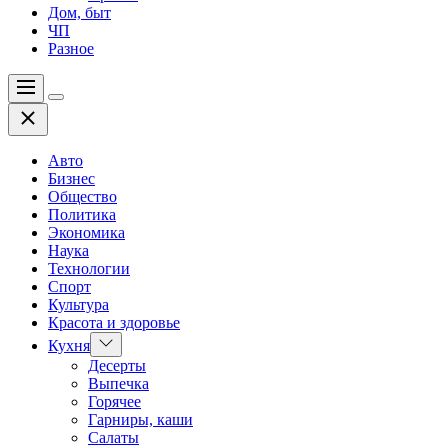
Дом, быт
ЧП
Разное
Меню
Цвет
Закрыть
переключателя
Авто
Бизнес
Общество
Политика
Экономика
Наука
Технологии
Спорт
Культура
Красота и здоровье
Показать
Кухня
подменю
Десерты
Выпечка
Горячее
Гарниры, каши
Салаты