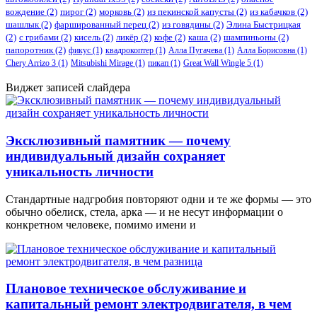
вождение
(2)
пирог
(2)
морковь
(2)
из пекинской капусты
(2)
из кабачков
(2)
шашлык
(2)
фаршированный перец
(2)
из говядины
(2)
Элина Быстрицкая
(2)
с грибами
(2)
кисель
(2)
ликёр
(2)
кофе
(2)
каша
(2)
шампиньоны
(2)
папоротник
(2)
фикус
(1)
квадрокоптер
(1)
Алла Пугачева
(1)
Алла Борисовна
(1)
Chery Arrizo 3
(1)
Mitsubishi Mirage
(1)
пикап
(1)
Great Wall Wingle 5
(1)
Виджет записей слайдера
Эксклюзивный памятник — почему
индивидуальный дизайн сохраняет
уникальность личности
Стандартные надгробия повторяют одни и те же формы — это
обычно обелиск, стела, арка — и не несут информации о
конкретном человеке, помимо имени и
Плановое техническое обслуживание и
капитальный ремонт электродвигателя, в чем