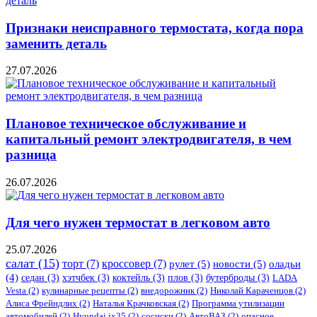
Признаки неисправного термостата, когда пора
заменить деталь
27.07.2026
Плановое техническое обслуживание и
капитальный ремонт электродвигателя, в чем
разница
26.07.2026
Для чего нужен термостат в легковом авто
25.07.2026
салат
(15)
торт
(7)
кроссовер
(7)
рулет
(5)
новости
(5)
оладьи
(4)
седан
(3)
хэтчбек
(3)
коктейль
(3)
плов
(3)
бутерброды
(3)
LADA
Vesta
(2)
кулинарные рецепты
(2)
внедорожник
(2)
Николай Караченцов
(2)
Алиса Фрейндлих
(2)
Наталья Крачковская
(2)
Программа утилизации
автомобилей
(2)
​Hyundai ix35
(2)
сосиски
(2)
АвтоВАЗ
(2)
опасное