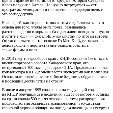
прийти прямые инвестиции от кредита, который Северная
Корея получит в Катаре. Но нужно потрудиться — есть
программы мелиорации и повышения плодородия почв, и
это господдержка.
Если корейская сторона готова в этом содействовать, а это
основа для того, чтобы была почва, развивались
растениеводство и кормовая база для животноводства, нужно
пустить в ход», — сказал Яц журналистам по итогам встречи.
Он также отметил, что госпоже Го Мен Хи будут показаны
действующие и перспективные сельхозпроекты, а
также фермы и поля.
В 2013 году товарооборот края с КНДР составил 1% от всего
внешнеторгового оборота Хабаровского края, что
не превышает 100 тысяч долларов США. Продовольственная
конъюнктура в КНДР оценивается экспертами как плачевная.
Осложнили положение стихийные бедствия, обрушившиеся
в последние десятилетия на страну.
В июле и августе 1995 года, как и на следующий год,
на КНДР обрушились наводнения, ущерб от которых оставил
на грани голода 500 тысяч человек, система распределения
продовольствия оказалась парализованной. Засуха стала
серьезной угрозой обширным посадкам пшеницы и кукурузы.