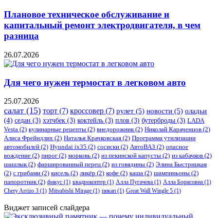
Плановое техническое обслуживание и
капитальный ремонт электродвигателя, в чем
разница
26.07.2026
Для чего нужен термостат в легковом авто
25.07.2026
салат
(15)
торт
(7)
кроссовер
(7)
рулет
(5)
новости
(5)
оладьи
(4)
седан
(3)
хэтчбек
(3)
коктейль
(3)
плов
(3)
бутерброды
(3)
LADA
Vesta
(2)
кулинарные рецепты
(2)
внедорожник
(2)
Николай Караченцов
(2)
Алиса Фрейндлих
(2)
Наталья Крачковская
(2)
Программа утилизации
автомобилей
(2)
​Hyundai ix35
(2)
сосиски
(2)
АвтоВАЗ
(2)
опасное
вождение
(2)
пирог
(2)
морковь
(2)
из пекинской капусты
(2)
из кабачков
(2)
шашлык
(2)
фаршированный перец
(2)
из говядины
(2)
Элина Быстрицкая
(2)
с грибами
(2)
кисель
(2)
ликёр
(2)
кофе
(2)
каша
(2)
шампиньоны
(2)
папоротник
(2)
фикус
(1)
квадрокоптер
(1)
Алла Пугачева
(1)
Алла Борисовна
(1)
Chery Arrizo 3
(1)
Mitsubishi Mirage
(1)
пикап
(1)
Great Wall Wingle 5
(1)
Виджет записей слайдера