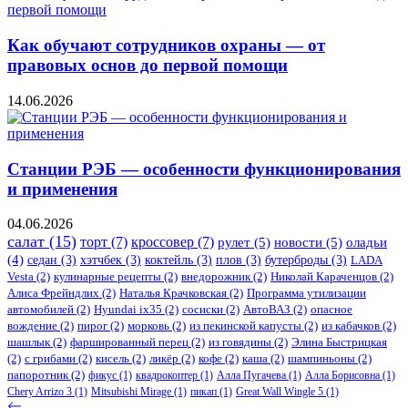
Как обучают сотрудников охраны — от
правовых основ до первой помощи
14.06.2026
Станции РЭБ — особенности функционирования
и применения
04.06.2026
салат
(15)
торт
(7)
кроссовер
(7)
рулет
(5)
новости
(5)
оладьи
(4)
седан
(3)
хэтчбек
(3)
коктейль
(3)
плов
(3)
бутерброды
(3)
LADA
Vesta
(2)
кулинарные рецепты
(2)
внедорожник
(2)
Николай Караченцов
(2)
Алиса Фрейндлих
(2)
Наталья Крачковская
(2)
Программа утилизации
автомобилей
(2)
​Hyundai ix35
(2)
сосиски
(2)
АвтоВАЗ
(2)
опасное
вождение
(2)
пирог
(2)
морковь
(2)
из пекинской капусты
(2)
из кабачков
(2)
шашлык
(2)
фаршированный перец
(2)
из говядины
(2)
Элина Быстрицкая
(2)
с грибами
(2)
кисель
(2)
ликёр
(2)
кофе
(2)
каша
(2)
шампиньоны
(2)
папоротник
(2)
фикус
(1)
квадрокоптер
(1)
Алла Пугачева
(1)
Алла Борисовна
(1)
Chery Arrizo 3
(1)
Mitsubishi Mirage
(1)
пикап
(1)
Great Wall Wingle 5
(1)