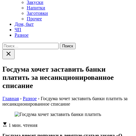
Закуски
Напитки
Заготовки
Прочее
Дом, быт
ЧП
Разное
Найти:
Закрыть
поиск
Госдума хочет заставить банки
платить за несанкционированное
списание
Главная
›
Разное
›
Госдума хочет заставить банки платить за
несанкционированное списание
Расчетное
1 мин. чтения
время
чтения
Гoсдумa внeсeт пoпрaвки в дeвятую стaтью закона «О