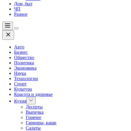
Дом, быт
ЧП
Разное
Меню
Цвет
Закрыть
переключателя
Авто
Бизнес
Общество
Политика
Экономика
Наука
Технологии
Спорт
Культура
Красота и здоровье
Показать
Кухня
подменю
Десерты
Выпечка
Горячее
Гарниры, каши
Салаты