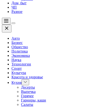
Дом, быт
ЧП
Разное
Меню
Цвет
Закрыть
переключателя
Авто
Бизнес
Общество
Политика
Экономика
Наука
Технологии
Спорт
Культура
Красота и здоровье
Показать
Кухня
подменю
Десерты
Выпечка
Горячее
Гарниры, каши
Салаты