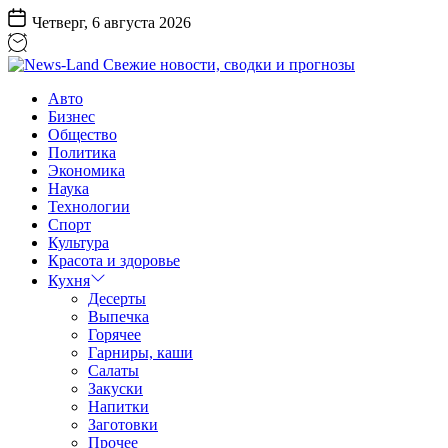
Перейти
Четверг, 6 августа 2026
к
содержанию
News-
Авто
Land
Бизнес
Свежие
Общество
новости,
Политика
сводки
Экономика
и
Наука
прогнозы
Технологии
Спорт
Культура
Красота и здоровье
Кухня
Десерты
Выпечка
Горячее
Гарниры, каши
Салаты
Закуски
Напитки
Заготовки
Прочее