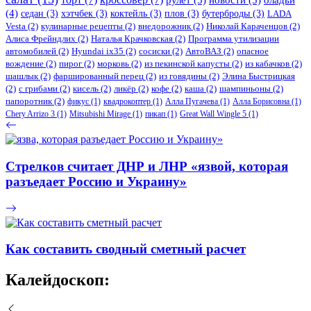
оладьи
(4)
седан
(3)
хэтчбек
(3)
коктейль
(3)
плов
(3)
бутерброды
(3)
LADA
Vesta
(2)
кулинарные рецепты
(2)
внедорожник
(2)
Николай Караченцов
(2)
Алиса Фрейндлих
(2)
Наталья Крачковская
(2)
Программа утилизации
автомобилей
(2)
​Hyundai ix35
(2)
сосиски
(2)
АвтоВАЗ
(2)
опасное
вождение
(2)
пирог
(2)
морковь
(2)
из пекинской капусты
(2)
из кабачков
(2)
шашлык
(2)
фаршированный перец
(2)
из говядины
(2)
Элина Быстрицкая
(2)
с грибами
(2)
кисель
(2)
ликёр
(2)
кофе
(2)
каша
(2)
шампиньоны
(2)
папоротник
(2)
фикус
(1)
квадрокоптер
(1)
Алла Пугачева
(1)
Алла Борисовна
(1)
Chery Arrizo 3
(1)
Mitsubishi Mirage
(1)
пикап
(1)
Great Wall Wingle 5
(1)
Стрелков считает ДНР и ЛНР «язвой, которая
разъедает Россию и Украину»
Как составить сводный сметный расчет
Калейдоскоп: