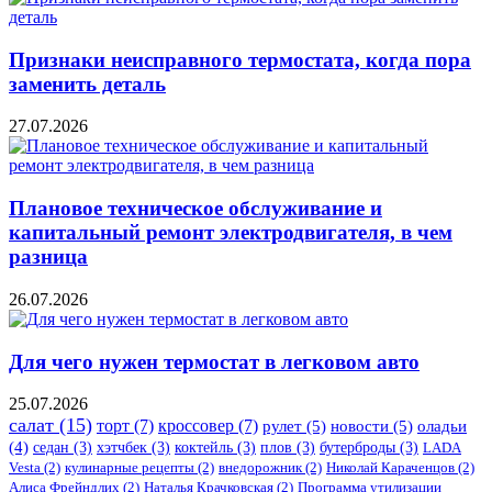
Признаки неисправного термостата, когда пора
заменить деталь
27.07.2026
Плановое техническое обслуживание и
капитальный ремонт электродвигателя, в чем
разница
26.07.2026
Для чего нужен термостат в легковом авто
25.07.2026
салат
(15)
торт
(7)
кроссовер
(7)
рулет
(5)
новости
(5)
оладьи
(4)
седан
(3)
хэтчбек
(3)
коктейль
(3)
плов
(3)
бутерброды
(3)
LADA
Vesta
(2)
кулинарные рецепты
(2)
внедорожник
(2)
Николай Караченцов
(2)
Алиса Фрейндлих
(2)
Наталья Крачковская
(2)
Программа утилизации