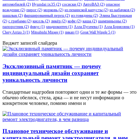
автомобилей
(2)
​Hyundai ix35
(2)
сосиски
(2)
АвтоВАЗ
(2)
опасное
вождение
(2)
пирог
(2)
морковь
(2)
из пекинской капусты
(2)
из кабачков
(2)
шашлык
(2)
фаршированный перец
(2)
из говядины
(2)
Элина Быстрицкая
(2)
с грибами
(2)
кисель
(2)
ликёр
(2)
кофе
(2)
каша
(2)
шампиньоны
(2)
папоротник
(2)
фикус
(1)
квадрокоптер
(1)
Алла Пугачева
(1)
Алла Борисовна
(1)
Chery Arrizo 3
(1)
Mitsubishi Mirage
(1)
пикап
(1)
Great Wall Wingle 5
(1)
Виджет записей слайдера
Эксклюзивный памятник — почему
индивидуальный дизайн сохраняет
уникальность личности
Стандартные надгробия повторяют одни и те же формы — это
обычно обелиск, стела, арка — и не несут информации о
конкретном человеке, помимо имени и
Плановое техническое обслуживание и
капитальный ремонт электродвигателя, в чем