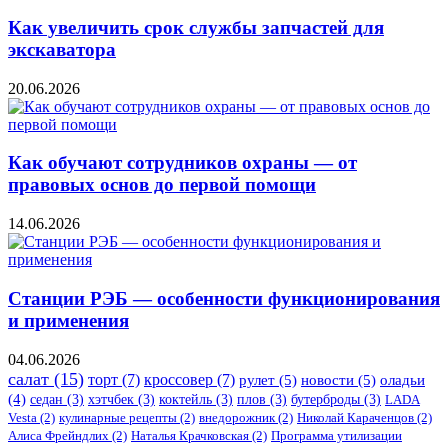
Как увеличить срок службы запчастей для
экскаватора
20.06.2026
Как обучают сотрудников охраны — от
правовых основ до первой помощи
14.06.2026
Станции РЭБ — особенности функционирования
и применения
04.06.2026
салат
(15)
торт
(7)
кроссовер
(7)
рулет
(5)
новости
(5)
оладьи
(4)
седан
(3)
хэтчбек
(3)
коктейль
(3)
плов
(3)
бутерброды
(3)
LADA
Vesta
(2)
кулинарные рецепты
(2)
внедорожник
(2)
Николай Караченцов
(2)
Алиса Фрейндлих
(2)
Наталья Крачковская
(2)
Программа утилизации