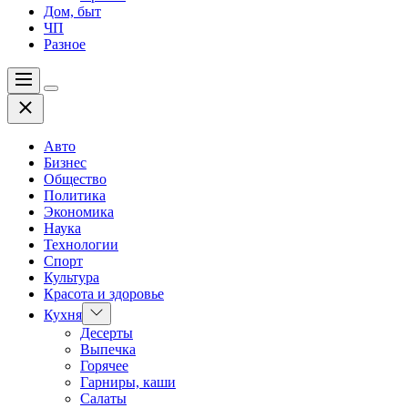
Дом, быт
ЧП
Разное
Меню
Цвет
Закрыть
переключателя
Авто
Бизнес
Общество
Политика
Экономика
Наука
Технологии
Спорт
Культура
Красота и здоровье
Показать
Кухня
подменю
Десерты
Выпечка
Горячее
Гарниры, каши
Салаты