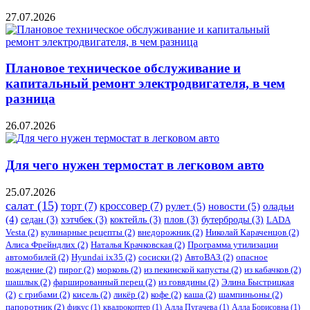
27.07.2026
Плановое техническое обслуживание и
капитальный ремонт электродвигателя, в чем
разница
26.07.2026
Для чего нужен термостат в легковом авто
25.07.2026
салат
(15)
торт
(7)
кроссовер
(7)
рулет
(5)
новости
(5)
оладьи
(4)
седан
(3)
хэтчбек
(3)
коктейль
(3)
плов
(3)
бутерброды
(3)
LADA
Vesta
(2)
кулинарные рецепты
(2)
внедорожник
(2)
Николай Караченцов
(2)
Алиса Фрейндлих
(2)
Наталья Крачковская
(2)
Программа утилизации
автомобилей
(2)
​Hyundai ix35
(2)
сосиски
(2)
АвтоВАЗ
(2)
опасное
вождение
(2)
пирог
(2)
морковь
(2)
из пекинской капусты
(2)
из кабачков
(2)
шашлык
(2)
фаршированный перец
(2)
из говядины
(2)
Элина Быстрицкая
(2)
с грибами
(2)
кисель
(2)
ликёр
(2)
кофе
(2)
каша
(2)
шампиньоны
(2)
папоротник
(2)
фикус
(1)
квадрокоптер
(1)
Алла Пугачева
(1)
Алла Борисовна
(1)