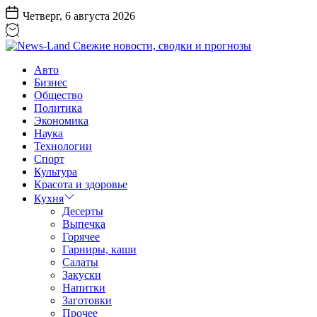
Перейти
Четверг, 6 августа 2026
к
содержанию
News-
Авто
Land
Бизнес
Свежие
Общество
новости,
Политика
сводки
Экономика
и
Наука
прогнозы
Технологии
Спорт
Культура
Красота и здоровье
Кухня
Десерты
Выпечка
Горячее
Гарниры, каши
Салаты
Закуски
Напитки
Заготовки
Прочее