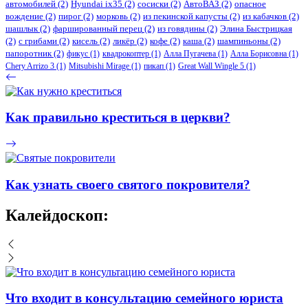
автомобилей
(2)
​Hyundai ix35
(2)
сосиски
(2)
АвтоВАЗ
(2)
опасное
вождение
(2)
пирог
(2)
морковь
(2)
из пекинской капусты
(2)
из кабачков
(2)
шашлык
(2)
фаршированный перец
(2)
из говядины
(2)
Элина Быстрицкая
(2)
с грибами
(2)
кисель
(2)
ликёр
(2)
кофе
(2)
каша
(2)
шампиньоны
(2)
папоротник
(2)
фикус
(1)
квадрокоптер
(1)
Алла Пугачева
(1)
Алла Борисовна
(1)
Chery Arrizo 3
(1)
Mitsubishi Mirage
(1)
пикап
(1)
Great Wall Wingle 5
(1)
Как правильно креститься в церкви?
Как узнать своего святого покровителя?
Калейдоскоп:
Что входит в консультацию семейного юриста