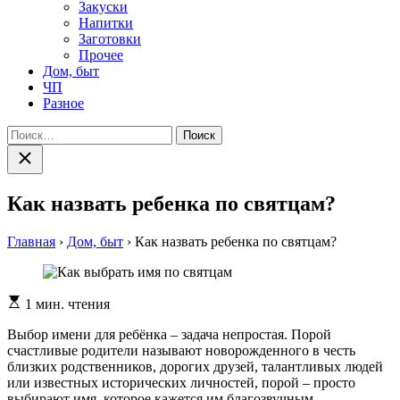
Закуски
Напитки
Заготовки
Прочее
Дом, быт
ЧП
Разное
Найти:
Закрыть
поиск
Как назвать ребенка по святцам?
Главная
›
Дом, быт
›
Как назвать ребенка по святцам?
Расчетное
1 мин. чтения
время
чтения
Выбор имени для ребёнка – задача непростая. Порой
счастливые родители называют новорожденного в честь
близких родственников, дорогих друзей, талантливых людей
или известных исторических личностей, порой – просто
выбирают имя, которое кажется им благозвучным,