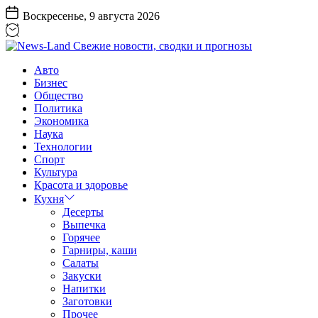
Перейти
Воскресенье, 9 августа 2026
к
содержанию
News-
Авто
Land
Бизнес
Свежие
Общество
новости,
Политика
сводки
Экономика
и
Наука
прогнозы
Технологии
Спорт
Культура
Красота и здоровье
Кухня
Десерты
Выпечка
Горячее
Гарниры, каши
Салаты
Закуски
Напитки
Заготовки
Прочее