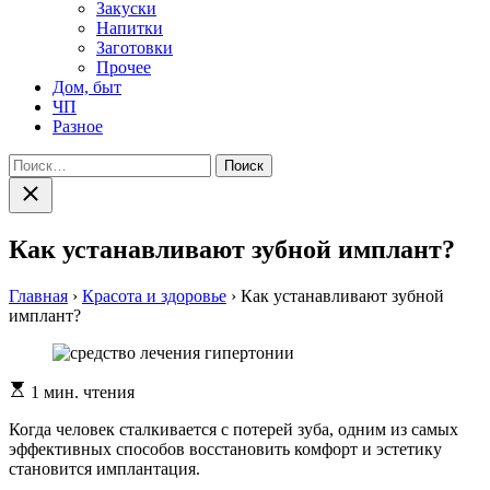
Закуски
Напитки
Заготовки
Прочее
Дом, быт
ЧП
Разное
Найти:
Закрыть
поиск
Как устанавливают зубной имплант?
Главная
›
Красота и здоровье
›
Как устанавливают зубной
имплант?
Расчетное
1 мин. чтения
время
чтения
Когда человек сталкивается с потерей зуба, одним из самых
эффективных способов восстановить комфорт и эстетику
становится имплантация.