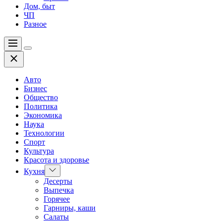
Дом, быт
ЧП
Разное
Меню
Цвет
Закрыть
переключателя
Авто
Бизнес
Общество
Политика
Экономика
Наука
Технологии
Спорт
Культура
Красота и здоровье
Показать
Кухня
подменю
Десерты
Выпечка
Горячее
Гарниры, каши
Салаты