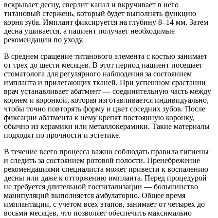
вскрывает десну, сверлит канал и вкручивает в него
титановый стержень, который будет выполнять функцию
корня зуба. Имплант фиксируется на глубину 8–14 мм. Затем
десна ушивается, а пациент получает необходимые
рекомендации по уходу.
В среднем сращение титанового элемента с костью занимает
от трех до шести месяцев. В этот период пациент посещает
стоматолога для регулярного наблюдения за состоянием
импланта и прилегающих тканей. При успешном срастании
врач устанавливает абатмент — соединительную часть между
корнем и коронкой, которая изготавливается индивидуально,
чтобы точно повторять форму и цвет соседних зубов. После
фиксации абатмента к нему крепят постоянную коронку,
обычно из керамики или металлокерамики. Такие материалы
подходят по прочности и эстетике.
В течение всего процесса важно соблюдать правила гигиены
и следить за состоянием ротовой полости. Пренебрежение
рекомендациями специалиста может привести к воспалению
десны или даже к отторжению импланта. Перед процедурой
не требуется длительной госпитализации — большинство
манипуляций выполняется амбулаторно. Общее время
имплантации, с учетом всех этапов, занимает от четырех до
восьми месяцев, что позволяет обеспечить максимально