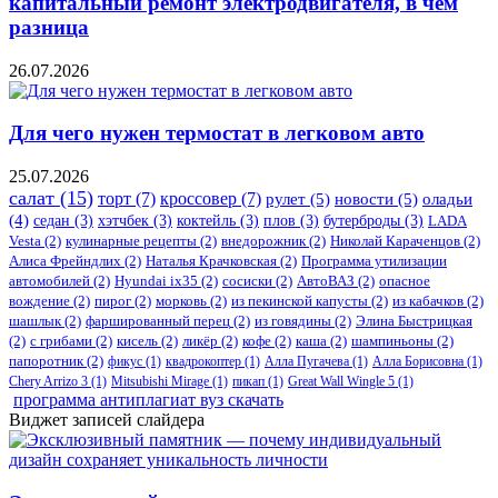
капитальный ремонт электродвигателя, в чем
разница
26.07.2026
Для чего нужен термостат в легковом авто
25.07.2026
салат
(15)
торт
(7)
кроссовер
(7)
рулет
(5)
новости
(5)
оладьи
(4)
седан
(3)
хэтчбек
(3)
коктейль
(3)
плов
(3)
бутерброды
(3)
LADA
Vesta
(2)
кулинарные рецепты
(2)
внедорожник
(2)
Николай Караченцов
(2)
Алиса Фрейндлих
(2)
Наталья Крачковская
(2)
Программа утилизации
автомобилей
(2)
​Hyundai ix35
(2)
сосиски
(2)
АвтоВАЗ
(2)
опасное
вождение
(2)
пирог
(2)
морковь
(2)
из пекинской капусты
(2)
из кабачков
(2)
шашлык
(2)
фаршированный перец
(2)
из говядины
(2)
Элина Быстрицкая
(2)
с грибами
(2)
кисель
(2)
ликёр
(2)
кофе
(2)
каша
(2)
шампиньоны
(2)
папоротник
(2)
фикус
(1)
квадрокоптер
(1)
Алла Пугачева
(1)
Алла Борисовна
(1)
Chery Arrizo 3
(1)
Mitsubishi Mirage
(1)
пикап
(1)
Great Wall Wingle 5
(1)
программа антиплагиат вуз скачать
Виджет записей слайдера