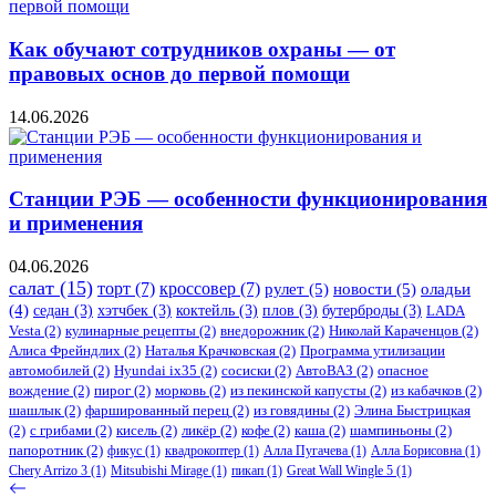
Как обучают сотрудников охраны — от
правовых основ до первой помощи
14.06.2026
Станции РЭБ — особенности функционирования
и применения
04.06.2026
салат
(15)
торт
(7)
кроссовер
(7)
рулет
(5)
новости
(5)
оладьи
(4)
седан
(3)
хэтчбек
(3)
коктейль
(3)
плов
(3)
бутерброды
(3)
LADA
Vesta
(2)
кулинарные рецепты
(2)
внедорожник
(2)
Николай Караченцов
(2)
Алиса Фрейндлих
(2)
Наталья Крачковская
(2)
Программа утилизации
автомобилей
(2)
​Hyundai ix35
(2)
сосиски
(2)
АвтоВАЗ
(2)
опасное
вождение
(2)
пирог
(2)
морковь
(2)
из пекинской капусты
(2)
из кабачков
(2)
шашлык
(2)
фаршированный перец
(2)
из говядины
(2)
Элина Быстрицкая
(2)
с грибами
(2)
кисель
(2)
ликёр
(2)
кофе
(2)
каша
(2)
шампиньоны
(2)
папоротник
(2)
фикус
(1)
квадрокоптер
(1)
Алла Пугачева
(1)
Алла Борисовна
(1)
Chery Arrizo 3
(1)
Mitsubishi Mirage
(1)
пикап
(1)
Great Wall Wingle 5
(1)