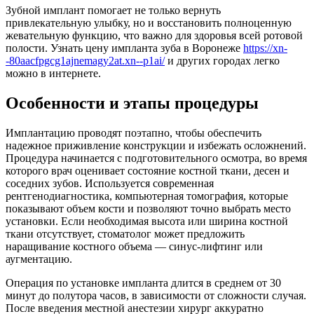
Зубной имплант помогает не только вернуть
привлекательную улыбку, но и восстановить полноценную
жевательную функцию, что важно для здоровья всей ротовой
полости. Узнать цену импланта зуба в Воронеже
https://xn-
-80aacfpgcg1ajnemagy2at.xn--p1ai/
и других городах легко
можно в интернете.
Особенности и этапы процедуры
Имплантацию проводят поэтапно, чтобы обеспечить
надежное приживление конструкции и избежать осложнений.
Процедура начинается с подготовительного осмотра, во время
которого врач оценивает состояние костной ткани, десен и
соседних зубов. Используется современная
рентгенодиагностика, компьютерная томография, которые
показывают объем кости и позволяют точно выбрать место
установки. Если необходимая высота или ширина костной
ткани отсутствует, стоматолог может предложить
наращивание костного объема — синус-лифтинг или
аугментацию.
Операция по установке импланта длится в среднем от 30
минут до полутора часов, в зависимости от сложности случая.
После введения местной анестезии хирург аккуратно