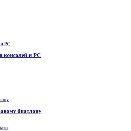
я консолей и PC
ковому биатлону