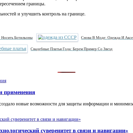
пересечением границы.
ностей и улучшить контроль на границе.
о Носить Ботильоны
Снова В Моде: Одежда И Акс
Свадебные Платья Года: Берем Пример Со Звезд
и применения
 создало новые возможности для защиты информации и минимиз
нологический суверенитет в связи и навигации»