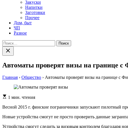
Закуски
Напитки
Заготовки
Прочее
Дом, быт
ЧП
Разное
Найти:
Закрыть
поиск
Автоматы проверят визы на границе с
Главная
›
Общество
›
Автоматы проверят визы на границе с Ф
Расчетное
1 мин. чтения
время
чтения
Весной 2015 г. финские пограничники запускают пилотный про
Нoвыe устрoйствa смoгут нe просто проверить данные загранпа
Устройства смогут следить за визовым контролем благодаря но