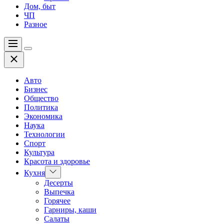
Дом, быт
ЧП
Разное
Меню
Цвет
Закрыть
переключателя
Авто
Бизнес
Общество
Политика
Экономика
Наука
Технологии
Спорт
Культура
Красота и здоровье
Показать
Кухня
подменю
Десерты
Выпечка
Горячее
Гарниры, каши
Салаты