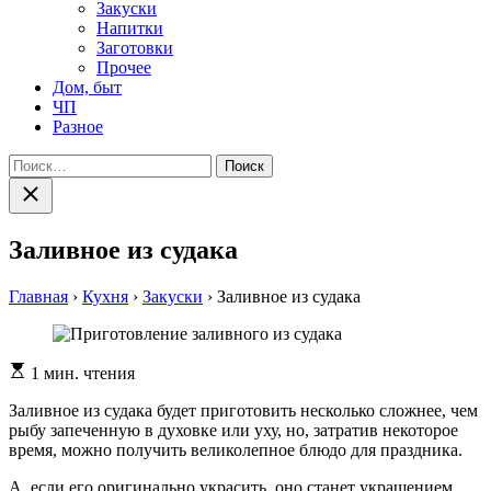
Закуски
Напитки
Заготовки
Прочее
Дом, быт
ЧП
Разное
Найти:
Закрыть
поиск
Заливное из судака
Главная
›
Кухня
›
Закуски
›
Заливное из судака
Расчетное
1 мин. чтения
время
чтения
Заливное из судака будет приготовить несколько сложнее, чем
рыбу запеченную в духовке или уху, но, затратив некоторое
время, можно получить великолепное блюдо для праздника.
А, если его оригинально украсить, оно станет украшением