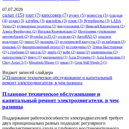
07.07.2026
салат
(15)
торт
(7)
кроссовер
(7)
рулет
(5)
новости
(5)
оладьи
(4)
седан
(3)
хэтчбек
(3)
коктейль
(3)
плов
(3)
бутерброды
(3)
LADA
Vesta
(2)
кулинарные рецепты
(2)
внедорожник
(2)
Николай Караченцов
(2)
Алиса Фрейндлих
(2)
Наталья Крачковская
(2)
Программа утилизации
автомобилей
(2)
​Hyundai ix35
(2)
сосиски
(2)
АвтоВАЗ
(2)
опасное
вождение
(2)
пирог
(2)
морковь
(2)
из пекинской капусты
(2)
из кабачков
(2)
шашлык
(2)
фаршированный перец
(2)
из говядины
(2)
Элина Быстрицкая
(2)
с грибами
(2)
кисель
(2)
ликёр
(2)
кофе
(2)
каша
(2)
шампиньоны
(2)
папоротник
(2)
фикус
(1)
квадрокоптер
(1)
Алла Пугачева
(1)
Алла Борисовна
(1)
Chery Arrizo 3
(1)
Mitsubishi Mirage
(1)
пикап
(1)
Great Wall Wingle 5
(1)
Виджет записей слайдера
Плановое техническое обслуживание и
капитальный ремонт электродвигателя, в чем
разница
Поддержание работоспособности электродвигателей требует
двух принципиально разных подходов: регулярного
профилактического ухода и глубокого восстановительного