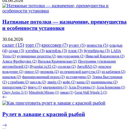
04.06.2026
Натяжные потолки — назначение, преимущества
и особенности установки
30.04.2026
салат
(15)
торт
(7)
кроссовер
(7)
рулет
(5)
новости
(5)
оладьи
(4)
седан
(3)
хэтчбек
(3)
коктейль
(3)
плов
(3)
бутерброды
(3)
LADA
Vesta
(2)
кулинарные рецепты
(2)
внедорожник
(2)
Николай Караченцов
(2)
Алиса Фрейндлих
(2)
Наталья Крачковская
(2)
Программа утилизации
автомобилей
(2)
​Hyundai ix35
(2)
сосиски
(2)
АвтоВАЗ
(2)
опасное
вождение
(2)
пирог
(2)
морковь
(2)
из пекинской капусты
(2)
из кабачков
(2)
шашлык
(2)
фаршированный перец
(2)
из говядины
(2)
Элина Быстрицкая
(2)
с грибами
(2)
кисель
(2)
ликёр
(2)
кофе
(2)
каша
(2)
шампиньоны
(2)
папоротник
(2)
фикус
(1)
квадрокоптер
(1)
Алла Пугачева
(1)
Алла Борисовна
(1)
Chery Arrizo 3
(1)
Mitsubishi Mirage
(1)
пикап
(1)
Great Wall Wingle 5
(1)
Рулет в лаваше с красной рыбой