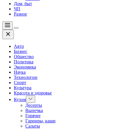
Дом, быт
ЧП
Разное
Меню
Цвет
Закрыть
переключателя
Авто
Бизнес
Общество
Политика
Экономика
Наука
Технологии
Спорт
Культура
Красота и здоровье
Показать
Кухня
подменю
Десерты
Выпечка
Горячее
Гарниры, каши
Салаты