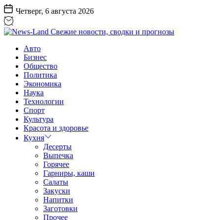
Перейти
Четверг, 6 августа 2026
к
содержанию
News-
Авто
Land
Бизнес
Свежие
Общество
новости,
Политика
сводки
Экономика
и
Наука
прогнозы
Технологии
Спорт
Культура
Красота и здоровье
Кухня
Десерты
Выпечка
Горячее
Гарниры, каши
Салаты
Закуски
Напитки
Заготовки
Прочее