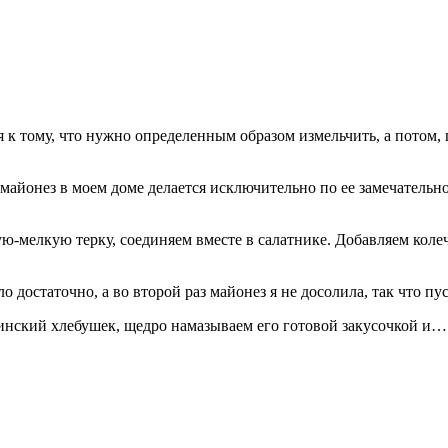
я к тому, что нужно определенным образом измельчить, а потом
 майонез в моем доме делается исключительно по ее замечательн
ую-мелкую терку, соединяем вместе в салатнике. Добавляем кол
о достаточно, а во второй раз майонез я не досолила, так что пу
инский хлебушек, щедро намазываем его готовой закусочкой и… 