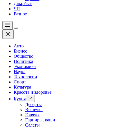
Дом, быт
ЧП
Разное
Меню
Цвет
Закрыть
переключателя
Авто
Бизнес
Общество
Политика
Экономика
Наука
Технологии
Спорт
Культура
Красота и здоровье
Показать
Кухня
подменю
Десерты
Выпечка
Горячее
Гарниры, каши
Салаты