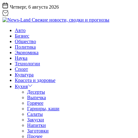
Перейти
Четверг, 6 августа 2026
к
содержанию
News-
Авто
Land
Бизнес
Свежие
Общество
новости,
Политика
сводки
Экономика
и
Наука
прогнозы
Технологии
Спорт
Культура
Красота и здоровье
Кухня
Десерты
Выпечка
Горячее
Гарниры, каши
Салаты
Закуски
Напитки
Заготовки
Прочее