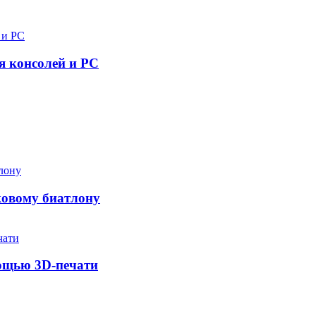
я консолей и PC
ковому биатлону
мощью 3D-печати