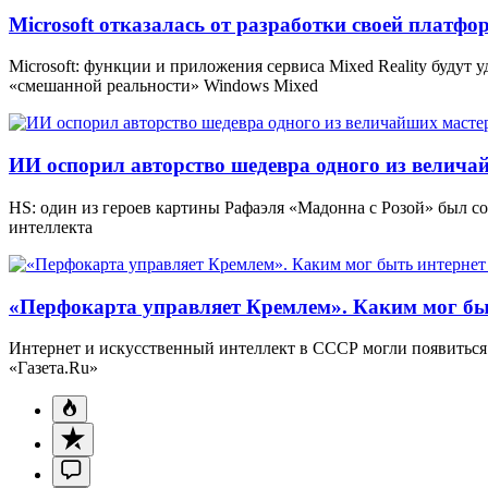
Microsoft отказалась от разработки своей платф
Microsoft: функции и приложения сервиса Mixed Reality будут
«смешанной реальности» Windows Mixed
ИИ оспорил авторство шедевра одного из велича
HS: один из героев картины Рафаэля «Мадонна с Розой» был 
интеллекта
«Перфокарта управляет Кремлем». Каким мог бы
Интернет и искусственный интеллект в СССР могли появиться 
«Газета.Ru»