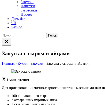
Закуски
Напитки
Заготовки
Прочее
Дом, быт
ЧП
Разное
Найти:
Закрыть
поиск
Закуска с сыром и яйцами
Главная
›
Кухня
›
Закуски
›
Закуска с сыром и яйцами
Расчетное
1 мин. чтения
время
чтения
Для приготовления яично-сырного паштета с маслинами нам п
100 г плавленого сыра
2 отваренных куриных яйца
1 ст.л. домашнего майонеза