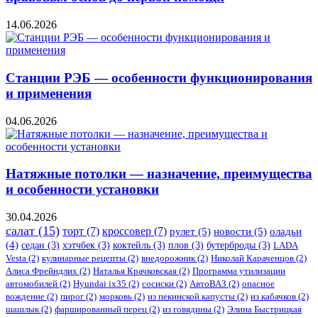
14.06.2026
Станции РЭБ — особенности функционирования
и применения
04.06.2026
Натяжные потолки — назначение, преимущества
и особенности установки
30.04.2026
салат
(15)
торт
(7)
кроссовер
(7)
рулет
(5)
новости
(5)
оладьи
(4)
седан
(3)
хэтчбек
(3)
коктейль
(3)
плов
(3)
бутерброды
(3)
LADA
Vesta
(2)
кулинарные рецепты
(2)
внедорожник
(2)
Николай Караченцов
(2)
Алиса Фрейндлих
(2)
Наталья Крачковская
(2)
Программа утилизации
автомобилей
(2)
​Hyundai ix35
(2)
сосиски
(2)
АвтоВАЗ
(2)
опасное
вождение
(2)
пирог
(2)
морковь
(2)
из пекинской капусты
(2)
из кабачков
(2)
шашлык
(2)
фаршированный перец
(2)
из говядины
(2)
Элина Быстрицкая