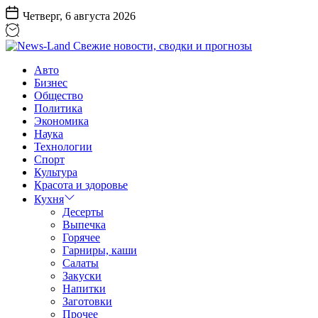
Перейти
Четверг, 6 августа 2026
к
содержанию
News-
Авто
Land
Бизнес
Свежие
Общество
новости,
Политика
сводки
Экономика
и
Наука
прогнозы
Технологии
Спорт
Культура
Красота и здоровье
Кухня
Десерты
Выпечка
Горячее
Гарниры, каши
Салаты
Закуски
Напитки
Заготовки
Прочее