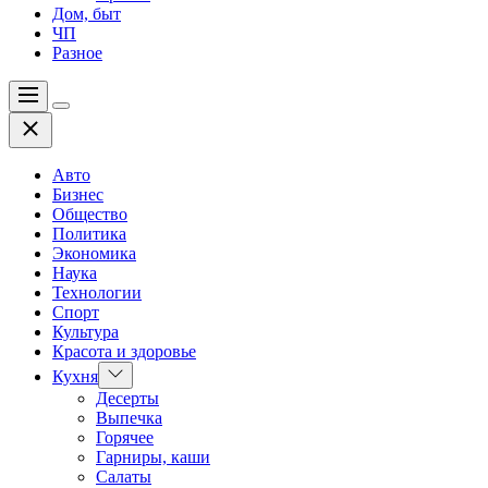
Дом, быт
ЧП
Разное
Меню
Цвет
Закрыть
переключателя
Авто
Бизнес
Общество
Политика
Экономика
Наука
Технологии
Спорт
Культура
Красота и здоровье
Показать
Кухня
подменю
Десерты
Выпечка
Горячее
Гарниры, каши
Салаты