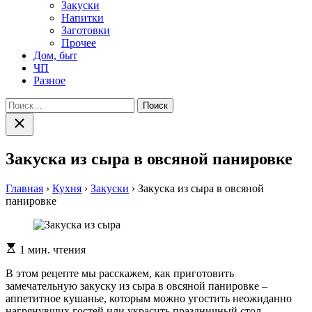
Закуски
Напитки
Заготовки
Прочее
Дом, быт
ЧП
Разное
Найти:
Закрыть
поиск
Закуска из сыра в овсяной панировке
Главная
›
Кухня
›
Закуски
›
Закуска из сыра в овсяной
панировке
Расчетное
1 мин. чтения
время
чтения
В этом рецепте мы расскажем, как приготовить
замечательную закуску из сыра в овсяной панировке –
аппетитное кушанье, которым можно угостить неожиданно
нагрянувших гостей или украсить праздничный стол.