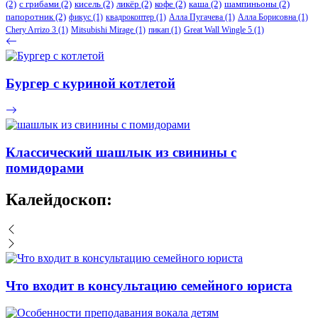
(2)
с грибами
(2)
кисель
(2)
ликёр
(2)
кофе
(2)
каша
(2)
шампиньоны
(2)
папоротник
(2)
фикус
(1)
квадрокоптер
(1)
Алла Пугачева
(1)
Алла Борисовна
(1)
Chery Arrizo 3
(1)
Mitsubishi Mirage
(1)
пикап
(1)
Great Wall Wingle 5
(1)
Бургер с куриной котлетой
Классический шашлык из свинины с
помидорами
Калейдоскоп:
Что входит в консультацию семейного юриста