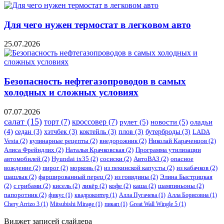
Для чего нужен термостат в легковом авто
25.07.2026
Безопасность нефтегазопроводов в самых
холодных и сложных условиях
07.07.2026
салат
(15)
торт
(7)
кроссовер
(7)
рулет
(5)
новости
(5)
оладьи
(4)
седан
(3)
хэтчбек
(3)
коктейль
(3)
плов
(3)
бутерброды
(3)
LADA
Vesta
(2)
кулинарные рецепты
(2)
внедорожник
(2)
Николай Караченцов
(2)
Алиса Фрейндлих
(2)
Наталья Крачковская
(2)
Программа утилизации
автомобилей
(2)
​Hyundai ix35
(2)
сосиски
(2)
АвтоВАЗ
(2)
опасное
вождение
(2)
пирог
(2)
морковь
(2)
из пекинской капусты
(2)
из кабачков
(2)
шашлык
(2)
фаршированный перец
(2)
из говядины
(2)
Элина Быстрицкая
(2)
с грибами
(2)
кисель
(2)
ликёр
(2)
кофе
(2)
каша
(2)
шампиньоны
(2)
папоротник
(2)
фикус
(1)
квадрокоптер
(1)
Алла Пугачева
(1)
Алла Борисовна
(1)
Chery Arrizo 3
(1)
Mitsubishi Mirage
(1)
пикап
(1)
Great Wall Wingle 5
(1)
Виджет записей слайдера