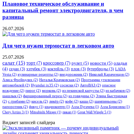
Плановое техническое обслуживание и
капитальный ремонт электродвигателя, в чем
разница
26.07.2026
Для чего нужен термостат в легковом авто
25.07.2026
салат
(15)
торт
(7)
кроссовер
(7)
рулет
(5)
новости
(5)
оладьи
(4)
седан
(3)
хэтчбек
(3)
коктейль
(3)
плов
(3)
бутерброды
(3)
LADA
Vesta
(2)
кулинарные рецепты
(2)
внедорожник
(2)
Николай Караченцов
(2)
Алиса Фрейндлих
(2)
Наталья Крачковская
(2)
Программа утилизации
автомобилей
(2)
​Hyundai ix35
(2)
сосиски
(2)
АвтоВАЗ
(2)
опасное
вождение
(2)
пирог
(2)
морковь
(2)
из пекинской капусты
(2)
из кабачков
(2)
шашлык
(2)
фаршированный перец
(2)
из говядины
(2)
Элина Быстрицкая
(2)
с грибами
(2)
кисель
(2)
ликёр
(2)
кофе
(2)
каша
(2)
шампиньоны
(2)
папоротник
(2)
фикус
(1)
квадрокоптер
(1)
Алла Пугачева
(1)
Алла Борисовна
(1)
Chery Arrizo 3
(1)
Mitsubishi Mirage
(1)
пикап
(1)
Great Wall Wingle 5
(1)
Виджет записей слайдера