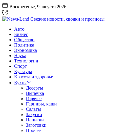
Перейти
Воскресенье, 9 августа 2026
к
содержанию
News-
Авто
Land
Бизнес
Свежие
Общество
новости,
Политика
сводки
Экономика
и
Наука
прогнозы
Технологии
Спорт
Культура
Красота и здоровье
Кухня
Десерты
Выпечка
Горячее
Гарниры, каши
Салаты
Закуски
Напитки
Заготовки
Прочее