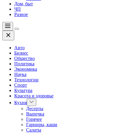
Дом, быт
ЧП
Разное
Меню
Цвет
Закрыть
переключателя
Авто
Бизнес
Общество
Политика
Экономика
Наука
Технологии
Спорт
Культура
Красота и здоровье
Показать
Кухня
подменю
Десерты
Выпечка
Горячее
Гарниры, каши
Салаты