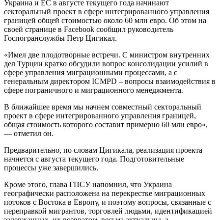
Украина и ЕС в августе текущего года начинают
секторальный проект в сфере интегрированного управления
границей общей стоимостью около 60 млн евро. Об этом на
своей странице в Facebook сообщил руководитель
Госпогранслужбы Петр Цигикал.
«Имел две плодотворные встречи. С министром внутренних
дел Турции кратко обсудили вопрос консолидации усилий в
сфере управления миграционными процессами, а с
генеральным директором ICMPD – вопросы взаимодействия в
сфере пограничного и миграционного менеджмента.
В ближайшее время мы начнем совместный секторальный
проект в сфере интегрированного управления границей,
общая стоимость которого составит примерно 60 млн евро»,
— отметил он.
Предварительно, по словам Цигикала, реализация проекта
начнется с августа текущего года. Подготовительные
процессы уже завершились.
Кроме этого, глава ГПСУ напомнил, что Украина
географически расположена на перекрестке миграционных
потоков с Востока в Европу, и поэтому вопросы, связанные с
переправкой мигрантов, торговлей людьми, идентификацией
задержанных, их возвратом, весьма актуальны, а