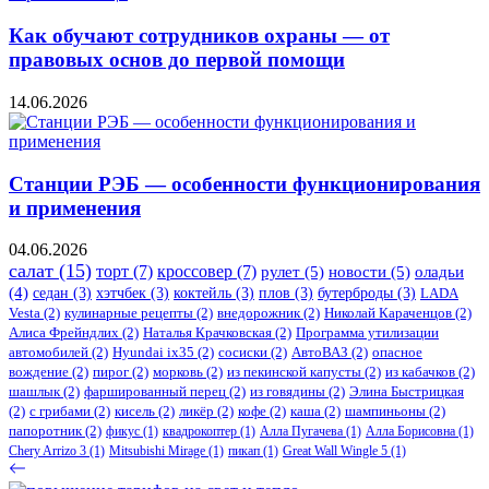
Как обучают сотрудников охраны — от
правовых основ до первой помощи
14.06.2026
Станции РЭБ — особенности функционирования
и применения
04.06.2026
салат
(15)
торт
(7)
кроссовер
(7)
рулет
(5)
новости
(5)
оладьи
(4)
седан
(3)
хэтчбек
(3)
коктейль
(3)
плов
(3)
бутерброды
(3)
LADA
Vesta
(2)
кулинарные рецепты
(2)
внедорожник
(2)
Николай Караченцов
(2)
Алиса Фрейндлих
(2)
Наталья Крачковская
(2)
Программа утилизации
автомобилей
(2)
​Hyundai ix35
(2)
сосиски
(2)
АвтоВАЗ
(2)
опасное
вождение
(2)
пирог
(2)
морковь
(2)
из пекинской капусты
(2)
из кабачков
(2)
шашлык
(2)
фаршированный перец
(2)
из говядины
(2)
Элина Быстрицкая
(2)
с грибами
(2)
кисель
(2)
ликёр
(2)
кофе
(2)
каша
(2)
шампиньоны
(2)
папоротник
(2)
фикус
(1)
квадрокоптер
(1)
Алла Пугачева
(1)
Алла Борисовна
(1)
Chery Arrizo 3
(1)
Mitsubishi Mirage
(1)
пикап
(1)
Great Wall Wingle 5
(1)