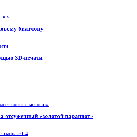
ковому биатлону
мощью 3D-печати
за отсуженный «золотой парашют»