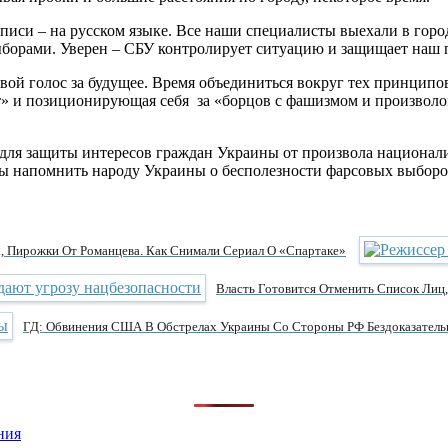
иси – на русском языке. Все наши специалисты выехали в город
ыборами. Уверен – СБУ контролирует ситуацию и защищает наш по
вой голос за будущее. Время объединиться вокруг тех принципов
т» и позиционирующая себя за «борцов с фашизмом и произволом 
 для защиты интересов граждан Украины от произвола национал
бы напомнить народу Украины о бесполезности фарсовых выборо
, Пирожки От Романцева. Как Снимали Сериал О «Спартаке»
Власть Готовится Отменить Список Лиц
ГД: Обвинения США В Обстрелах Украины Со Стороны РФ Бездоказател