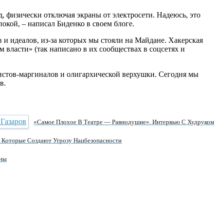
, физически отключая экраны от электросети. Надеюсь, это
кой, – написал Биденко в своем блоге.
 и идеалов, из-за которых мы стояли на Майдане. Хакерская
власти» (так написано в их сообществах в соцсетях и
истов-маргиналов и олигархической верхушки. Сегодня мы
в.
«Самое Плохое В Театре — Равнодушие». Интервью С Худруком
, Которые Создают Угрозу Нацбезопасности
ьны