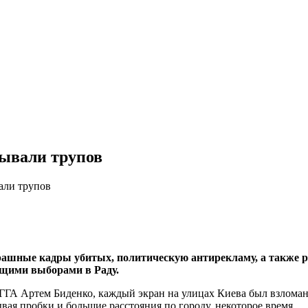
зывали трупов
али трупов
рашные кадры убитых, политическую антирекламу, а также 
ящими выборами в Раду.
ГА Артем Биденко, каждый экран на улицах Киева был взломан 
вая пробки и большие расстояния по городу, некоторое время.