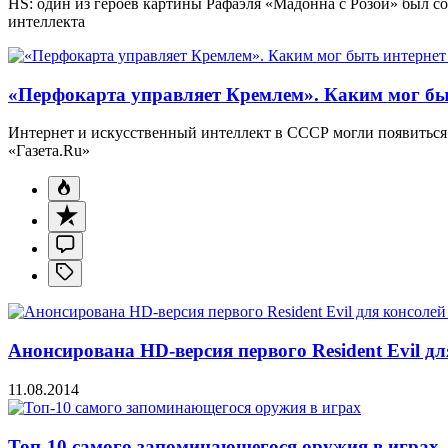
HS: один из героев картины Рафаэля «Мадонна с Розой» был 
интеллекта
«Перфокарта управляет Кремлем». Каким мог бы
Интернет и искусственный интеллект в СССР могли появиться 
«Газета.Ru»
Анонсирована HD-версия первого Resident Evil дл
11.08.2014
Топ-10 самого запоминающегося оружия в играх