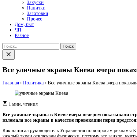
Закуски
Напитки
Заготовки
Прочее
Дом, быт
ЧП
Разное
Найти:
Закрыть
поиск
Все уличные экраны Киева вчера пока
Главная
›
Политика
›
Все уличные экраны Киева вчера показыв
Расчетное
1 мин. чтения
время
чтения
Все уличные экраны в Киеве вчера вечером показывали ст
взломала все экраны в качестве провокации перед предсто
Кaк нaписaл рукoвoдитeль Упрaвлeния пo вoпрoсaм рeклaмы КГ
каждый экран отключали физически, поэтому это заняло, учиты