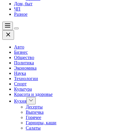
Дом, быт
ЧП
Разное
Меню
Цвет
Закрыть
переключателя
Авто
Бизнес
Общество
Политика
Экономика
Наука
Технологии
Спорт
Культура
Красота и здоровье
Показать
Кухня
подменю
Десерты
Выпечка
Горячее
Гарниры, каши
Салаты