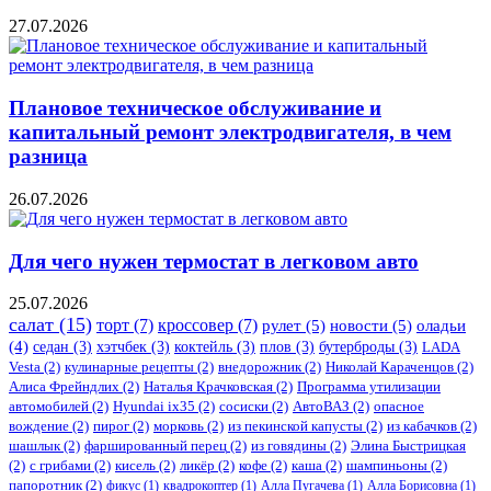
27.07.2026
Плановое техническое обслуживание и
капитальный ремонт электродвигателя, в чем
разница
26.07.2026
Для чего нужен термостат в легковом авто
25.07.2026
салат
(15)
торт
(7)
кроссовер
(7)
рулет
(5)
новости
(5)
оладьи
(4)
седан
(3)
хэтчбек
(3)
коктейль
(3)
плов
(3)
бутерброды
(3)
LADA
Vesta
(2)
кулинарные рецепты
(2)
внедорожник
(2)
Николай Караченцов
(2)
Алиса Фрейндлих
(2)
Наталья Крачковская
(2)
Программа утилизации
автомобилей
(2)
​Hyundai ix35
(2)
сосиски
(2)
АвтоВАЗ
(2)
опасное
вождение
(2)
пирог
(2)
морковь
(2)
из пекинской капусты
(2)
из кабачков
(2)
шашлык
(2)
фаршированный перец
(2)
из говядины
(2)
Элина Быстрицкая
(2)
с грибами
(2)
кисель
(2)
ликёр
(2)
кофе
(2)
каша
(2)
шампиньоны
(2)
папоротник
(2)
фикус
(1)
квадрокоптер
(1)
Алла Пугачева
(1)
Алла Борисовна
(1)