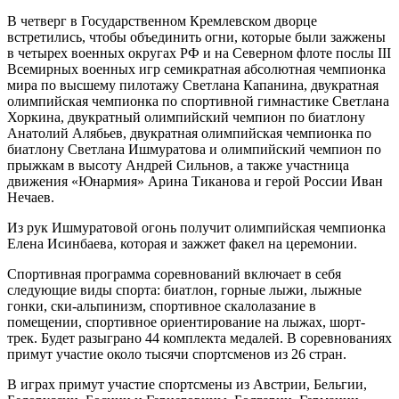
В четверг в Государственном Кремлевском дворце
встретились, чтобы объединить огни, которые были зажжены
в четырех военных округах РФ и на Северном флоте послы III
Всемирных военных игр семикратная абсолютная чемпионка
мира по высшему пилотажу Светлана Капанина, двукратная
олимпийская чемпионка по спортивной гимнастике Светлана
Хоркина, двукратный олимпийский чемпион по биатлону
Анатолий Алябьев, двукратная олимпийская чемпионка по
биатлону Светлана Ишмуратова и олимпийский чемпион по
прыжкам в высоту Андрей Сильнов, а также участница
движения «Юнармия» Арина Тиканова и герой России Иван
Нечаев.
Из рук Ишмуратовой огонь получит олимпийская чемпионка
Елена Исинбаева, которая и зажжет факел на церемонии.
Спортивная программа соревнований включает в себя
следующие виды спорта: биатлон, горные лыжи, лыжные
гонки, ски-альпинизм, спортивное скалолазание в
помещении, спортивное ориентирование на лыжах, шорт-
трек. Будет разыграно 44 комплекта медалей. В соревнованиях
примут участие около тысячи спортсменов из 26 стран.
В играх примут участие спортсмены из Австрии, Бельгии,