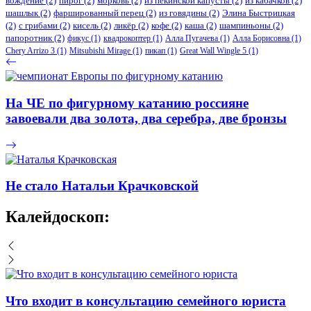
вождение
(2)
пирог
(2)
морковь
(2)
из пекинской капусты
(2)
из кабачков
(2)
шашлык
(2)
фаршированный перец
(2)
из говядины
(2)
Элина Быстрицкая
(2)
с грибами
(2)
кисель
(2)
ликёр
(2)
кофе
(2)
каша
(2)
шампиньоны
(2)
папоротник
(2)
фикус
(1)
квадрокоптер
(1)
Алла Пугачева
(1)
Алла Борисовна
(1)
Chery Arrizo 3
(1)
Mitsubishi Mirage
(1)
пикап
(1)
Great Wall Wingle 5
(1)
На ЧЕ по фигурному катанию россияне
завоевали два золота, два серебра, две бронзы
Не стало Натальи Крачковской
Калейдоскоп:
Что входит в консультацию семейного юриста