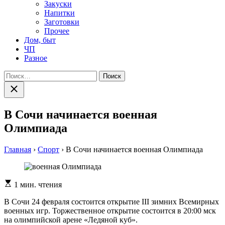
Закуски
Напитки
Заготовки
Прочее
Дом, быт
ЧП
Разное
Найти:
Закрыть
поиск
В Сочи начинается военная
Олимпиада
Главная
›
Спорт
›
В Сочи начинается военная Олимпиада
Расчетное
1 мин. чтения
время
чтения
В Сочи 24 февраля состоится открытие III зимних Всемирных
военных игр. Торжественное открытие состоится в 20:00 мск
на олимпийской арене «Ледяной куб».