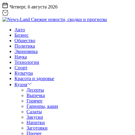
Перейти
Четверг, 6 августа 2026
к
содержанию
News-
Авто
Land
Бизнес
Свежие
Общество
новости,
Политика
сводки
Экономика
и
Наука
прогнозы
Технологии
Спорт
Культура
Красота и здоровье
Кухня
Десерты
Выпечка
Горячее
Гарниры, каши
Салаты
Закуски
Напитки
Заготовки
Прочее