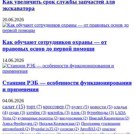
Как увеличить срок службы запчастей для
экскаватора
20.06.2026
Как обучают сотрудников охраны — от
правовых основ до первой помощи
14.06.2026
Станции РЭБ — особенности функционирования
и применения
04.06.2026
салат
(15)
торт
(7)
кроссовер
(7)
рулет
(5)
новости
(5)
оладьи
(4)
седан
(3)
хэтчбек
(3)
коктейль
(3)
плов
(3)
бутерброды
(3)
LADA
Vesta
(2)
кулинарные рецепты
(2)
внедорожник
(2)
Николай Караченцов
(2)
Алиса Фрейндлих
(2)
Наталья Крачковская
(2)
Программа утилизации
автомобилей
(2)
​Hyundai ix35
(2)
сосиски
(2)
АвтоВАЗ
(2)
опасное