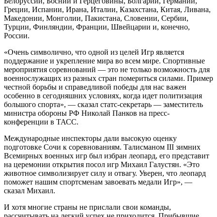
Белоруссии, Боснии и Герцеговины, Болгарии, Германии,
Греции, Испании, Ирана, Италии, Казахстана, Китая, Ливана,
Македонии, Монголии, Пакистана, Словении, Сербии,
Турции, Финляндии, Франции, Швейцарии и, конечно,
России.
«Очень символично, что одной из целей Игр является
поддержание и укрепление мира во всем мире. Спортивные
мероприятия соревнований — это не только возможность для
военнослужащих из разных стран помериться силами. Пример
честной борьбы и справедливой победы для нас важен
особенно в сегодняшних условиях, когда идет политизация
большого спорта», — сказал статс-секретарь — заместитель
министра обороны РФ Николай Панков на пресс-
конференции в ТАСС.
Международные инспекторы дали высокую оценку
подготовке Сочи к соревнованиям. Талисманом III зимних
Всемирных военных игр был избран леопард, его представит
на церемонии открытия посол игр Михаил Галустян. «Это
животное символизирует силу и отвагу. Уверен, что леопард
поможет нашим спортсменам завоевать медали Игр», —
сказал Михаил.
И хотя многие страны не прислали свои команды,
рассчитывать на легкий успех не приходится. Прибывшие