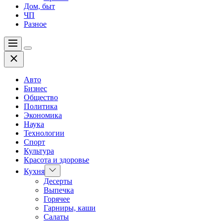
Дом, быт
ЧП
Разное
Меню
Цвет
Закрыть
переключателя
Авто
Бизнес
Общество
Политика
Экономика
Наука
Технологии
Спорт
Культура
Красота и здоровье
Показать
Кухня
подменю
Десерты
Выпечка
Горячее
Гарниры, каши
Салаты