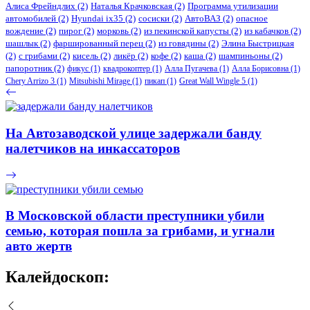
Алиса Фрейндлих
(2)
Наталья Крачковская
(2)
Программа утилизации
автомобилей
(2)
​Hyundai ix35
(2)
сосиски
(2)
АвтоВАЗ
(2)
опасное
вождение
(2)
пирог
(2)
морковь
(2)
из пекинской капусты
(2)
из кабачков
(2)
шашлык
(2)
фаршированный перец
(2)
из говядины
(2)
Элина Быстрицкая
(2)
с грибами
(2)
кисель
(2)
ликёр
(2)
кофе
(2)
каша
(2)
шампиньоны
(2)
папоротник
(2)
фикус
(1)
квадрокоптер
(1)
Алла Пугачева
(1)
Алла Борисовна
(1)
Chery Arrizo 3
(1)
Mitsubishi Mirage
(1)
пикап
(1)
Great Wall Wingle 5
(1)
На Автозаводской улице задержали банду
налетчиков на инкассаторов
В Московской области преступники убили
семью, которая пошла за грибами, и угнали
авто жертв
Калейдоскоп: