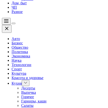
Дом, быт
ЧП
Разное
Меню
Цвет
Закрыть
переключателя
Авто
Бизнес
Общество
Политика
Экономика
Наука
Технологии
Спорт
Культура
Красота и здоровье
Показать
Кухня
подменю
Десерты
Выпечка
Горячее
Гарниры, каши
Салаты