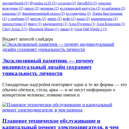
автомобилей
(2)
​Hyundai ix35
(2)
сосиски
(2)
АвтоВАЗ
(2)
опасное
вождение
(2)
пирог
(2)
морковь
(2)
из пекинской капусты
(2)
из кабачков
(2)
шашлык
(2)
фаршированный перец
(2)
из говядины
(2)
Элина Быстрицкая
(2)
с грибами
(2)
кисель
(2)
ликёр
(2)
кофе
(2)
каша
(2)
шампиньоны
(2)
папоротник
(2)
фикус
(1)
квадрокоптер
(1)
Алла Пугачева
(1)
Алла Борисовна
(1)
Chery Arrizo 3
(1)
Mitsubishi Mirage
(1)
пикап
(1)
Great Wall Wingle 5
(1)
Виджет записей слайдера
Эксклюзивный памятник — почему
индивидуальный дизайн сохраняет
уникальность личности
Стандартные надгробия повторяют одни и те же формы — это
обычно обелиск, стела, арка — и не несут информации о
конкретном человеке, помимо имени и
Плановое техническое обслуживание и
капитальный ремонт электродвигателя, в чем