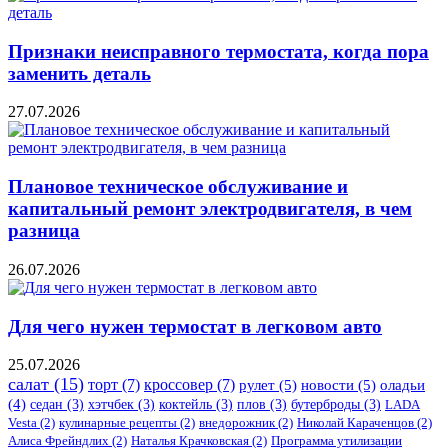
Признаки неисправного термостата, когда пора
заменить деталь
27.07.2026
Плановое техническое обслуживание и
капитальный ремонт электродвигателя, в чем
разница
26.07.2026
Для чего нужен термостат в легковом авто
25.07.2026
салат
(15)
торт
(7)
кроссовер
(7)
рулет
(5)
новости
(5)
оладьи
(4)
седан
(3)
хэтчбек
(3)
коктейль
(3)
плов
(3)
бутерброды
(3)
LADA
Vesta
(2)
кулинарные рецепты
(2)
внедорожник
(2)
Николай Караченцов
(2)
Алиса Фрейндлих
(2)
Наталья Крачковская
(2)
Программа утилизации