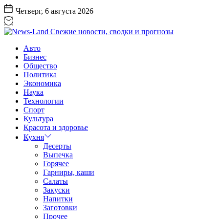
Перейти
Четверг, 6 августа 2026
к
содержанию
News-
Авто
Land
Бизнес
Свежие
Общество
новости,
Политика
сводки
Экономика
и
Наука
прогнозы
Технологии
Спорт
Культура
Красота и здоровье
Кухня
Десерты
Выпечка
Горячее
Гарниры, каши
Салаты
Закуски
Напитки
Заготовки
Прочее