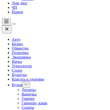
Дом, быт
ЧП
Разное
Меню
Цвет
Закрыть
переключателя
Авто
Бизнес
Общество
Политика
Экономика
Наука
Технологии
Спорт
Культура
Красота и здоровье
Показать
Кухня
подменю
Десерты
Выпечка
Горячее
Гарниры, каши
Салаты