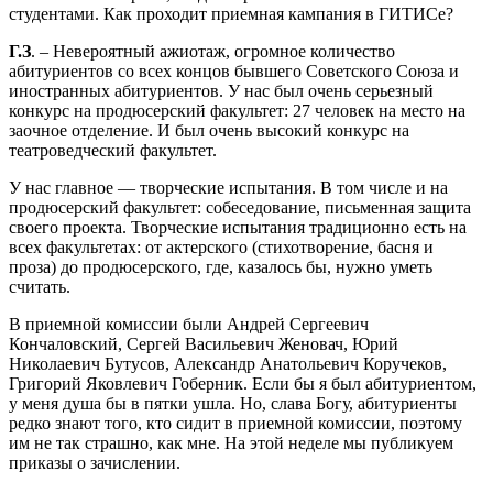
студентами. Как проходит приемная кампания в ГИТИСе?
Г.З
. – Невероятный ажиотаж, огромное количество
абитуриентов со всех концов бывшего Советского Союза и
иностранных абитуриентов. У нас был очень серьезный
конкурс на продюсерский факультет: 27 человек на место на
заочное отделение. И был очень высокий конкурс на
театроведческий факультет.
У нас главное — творческие испытания. В том числе и на
продюсерский факультет: собеседование, письменная защита
своего проекта. Творческие испытания традиционно есть на
всех факультетах: от актерского (стихотворение, басня и
проза) до продюсерского, где, казалось бы, нужно уметь
считать.
В приемной комиссии были Андрей Сергеевич
Кончаловский, Сергей Васильевич Женовач, Юрий
Николаевич Бутусов, Александр Анатольевич Коручеков,
Григорий Яковлевич Гоберник. Если бы я был абитуриентом,
у меня душа бы в пятки ушла. Но, слава Богу, абитуриенты
редко знают того, кто сидит в приемной комиссии, поэтому
им не так страшно, как мне. На этой неделе мы публикуем
приказы о зачислении.