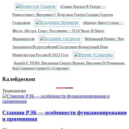
«Самое Плохое В Театре —
Равнодушие». Интервью С Худруком Театра Сатиры Сергеем
Газаровым
«Кричат, Бьют Стекла —
Жесть, Абсурд, Сюр»: Россиянин — О 24 Часах В Плену
Наркокартеля
Небывалый Размах: Чем
Запомнился Всероссийский Гастрольно-Концертный План
Минкультуры России В 2023 Году
Борьба С УЕФА, Внезапная Смерть Ярцева, Пирожки От Романцева.
Как Снимали Сериал О «Спартаке»
Калейдоскоп
Технологии
Станции РЭБ — особенности функционирования
и применения