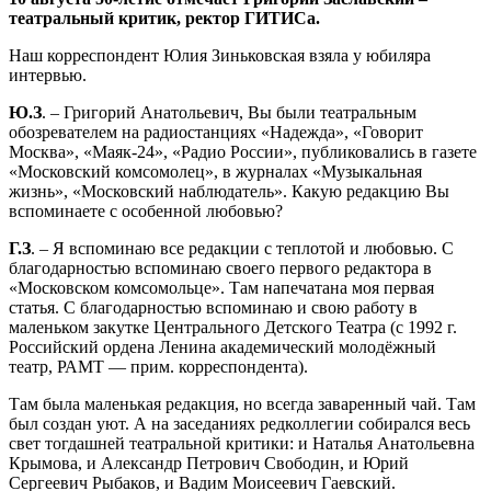
театральный критик, ректор ГИТИСа.
Наш корреспондент Юлия Зиньковская взяла у юбиляра
интервью.
Ю.З
. – Григорий Анатольевич, Вы были театральным
обозревателем на радиостанциях «Надежда», «Говорит
Москва», «Маяк-24», «Радио России», публиковались в газете
«Московский комсомолец», в журналах «Музыкальная
жизнь», «Московский наблюдатель». Какую редакцию Вы
вспоминаете с особенной любовью?
Г.З
. – Я вспоминаю все редакции с теплотой и любовью. С
благодарностью вспоминаю своего первого редактора в
«Московском комсомольце». Там напечатана моя первая
статья. С благодарностью вспоминаю и свою работу в
маленьком закутке Центрального Детского Театра (с 1992 г.
Российский ордена Ленина академический молодёжный
театр, РАМТ — прим. корреспондента).
Там была маленькая редакция, но всегда заваренный чай. Там
был создан уют. А на заседаниях редколлегии собирался весь
свет тогдашней театральной критики: и Наталья Анатольевна
Крымова, и Александр Петрович Свободин, и Юрий
Сергеевич Рыбаков, и Вадим Моисеевич Гаевский.