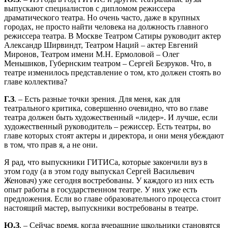
выпускают специалистов с дипломом режиссера
драматического театра. Но очень часто, даже в крупных
городах, не просто найти человека на должность главного
режиссера театра. В Москве Театром Сатиры руководит актер
Александр Ширвиндт, Театром Наций – актер Евгений
Миронов, Театром имени М.Н. Ермоловой – Олег
Меньшиков, Губернским театром – Сергей Безруков. Что, в
театре изменилось представление о том, кто должен стоять во
главе коллектива?
Г.З
. – Есть разные точки зрения. Для меня, как для
театрального критика, совершенно очевидно, что во главе
театра должен быть художественный «лидер». И лучше, если
художественный руководитель – режиссер. Есть театры, во
главе которых стоят актеры и директора, и они меня убеждают
в том, что прав я, а не они.
Я рад, что выпускники ГИТИСа, которые закончили вуз в
этом году (а в этом году выпускал Сергей Васильевич
Женовач) уже сегодня востребованы. У каждого из них есть
опыт работы в государственном театре. У них уже есть
предложения. Если во главе образовательного процесса стоит
настоящий мастер, выпускники востребованы в театре.
Ю.З
. – Сейчас время, когда вчерашние школьники становятся