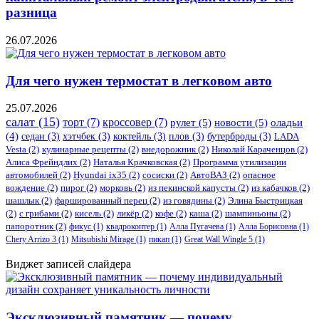
разница
26.07.2026
Для чего нужен термостат в легковом авто
25.07.2026
салат
(15)
торт
(7)
кроссовер
(7)
рулет
(5)
новости
(5)
оладьи
(4)
седан
(3)
хэтчбек
(3)
коктейль
(3)
плов
(3)
бутерброды
(3)
LADA
Vesta
(2)
кулинарные рецепты
(2)
внедорожник
(2)
Николай Караченцов
(2)
Алиса Фрейндлих
(2)
Наталья Крачковская
(2)
Программа утилизации
автомобилей
(2)
​Hyundai ix35
(2)
сосиски
(2)
АвтоВАЗ
(2)
опасное
вождение
(2)
пирог
(2)
морковь
(2)
из пекинской капусты
(2)
из кабачков
(2)
шашлык
(2)
фаршированный перец
(2)
из говядины
(2)
Элина Быстрицкая
(2)
с грибами
(2)
кисель
(2)
ликёр
(2)
кофе
(2)
каша
(2)
шампиньоны
(2)
папоротник
(2)
фикус
(1)
квадрокоптер
(1)
Алла Пугачева
(1)
Алла Борисовна
(1)
Chery Arrizo 3
(1)
Mitsubishi Mirage
(1)
пикап
(1)
Great Wall Wingle 5
(1)
Виджет записей слайдера
Эксклюзивный памятник — почему