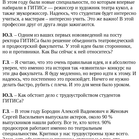
В этом году были новые специальности, по которым впервые
набирали в ГИТИСе — режиссер и художник театра кукол, а
также звукорежиссер. Надеюсь, что студентам будет интересно
учиться, а мастерам – интересно учить. Это же важно! В этой
профессии друг от друга люди зажигаются.
Ю.З
. – Одним из ваших первых нововведений на посту
ректора ГИТИСа было решение объединить театроведческий
и продюсерский факультеты. У этой идеи были сторонники,
но и противники. Как Вы сейчас к ней относитесь?
Г.З
. – Я считаю, что это очень правильная идея, и я абсолютно
уверен, что именно эта история так «взвинтила» конкурс на
эти два факультета. Я буду медленно, но верно идти к этому. И
надеюсь, что постепенно это произойдет. Ничего не нужно
делать быстро, рубить с плеча. И это для меня было уроком.
Ю.З.
– Как обстоит дело с трудоустройством студентов
ГИТИСа?
Г.З
. – В этом году Бородин Алексей Вадимович и Женовач
Сергей Васильевич выпускали актеров, около 90 %
выпускников нашли работу. Все те, кто хотел. 90%
продюсеров работают именно по театральным
специальностям. Критики у нас трудоустроены хуже всего.