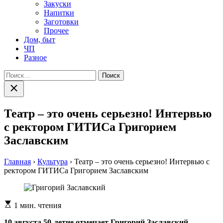
Закуски
Напитки
Заготовки
Прочее
Дом, быт
ЧП
Разное
Найти:
Закрыть
поиск
Театр – это очень серьезно! Интервью
с ректором ГИТИСа Григорием
Заславским
Главная
›
Культура
›
Театр – это очень серьезно! Интервью с
ректором ГИТИСа Григорием Заславским
Расчетное
1 мин. чтения
время
чтения
10 августа 50-летие отмечает Григорий Заславский –