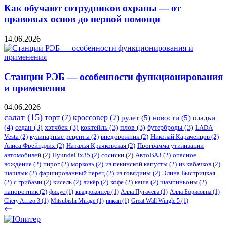
Как обучают сотрудников охраны — от
правовых основ до первой помощи
14.06.2026
Станции РЭБ — особенности функционирования
и применения
04.06.2026
салат
(15)
торт
(7)
кроссовер
(7)
рулет
(5)
новости
(5)
оладьи
(4)
седан
(3)
хэтчбек
(3)
коктейль
(3)
плов
(3)
бутерброды
(3)
LADA
Vesta
(2)
кулинарные рецепты
(2)
внедорожник
(2)
Николай Караченцов
(2)
Алиса Фрейндлих
(2)
Наталья Крачковская
(2)
Программа утилизации
автомобилей
(2)
​Hyundai ix35
(2)
сосиски
(2)
АвтоВАЗ
(2)
опасное
вождение
(2)
пирог
(2)
морковь
(2)
из пекинской капусты
(2)
из кабачков
(2)
шашлык
(2)
фаршированный перец
(2)
из говядины
(2)
Элина Быстрицкая
(2)
с грибами
(2)
кисель
(2)
ликёр
(2)
кофе
(2)
каша
(2)
шампиньоны
(2)
папоротник
(2)
фикус
(1)
квадрокоптер
(1)
Алла Пугачева
(1)
Алла Борисовна
(1)
Chery Arrizo 3
(1)
Mitsubishi Mirage
(1)
пикап
(1)
Great Wall Wingle 5
(1)