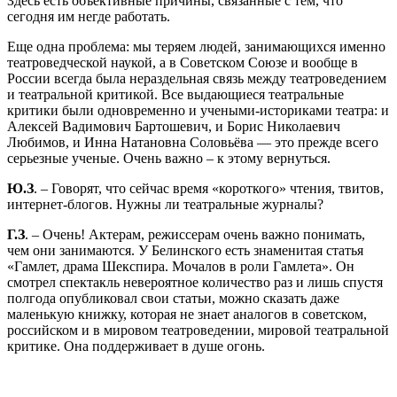
Здесь есть объективные причины, связанные с тем, что
сегодня им негде работать.
Еще одна проблема: мы теряем людей, занимающихся именно
театроведческой наукой, а в Советском Союзе и вообще в
России всегда была нераздельная связь между театроведением
и театральной критикой. Все выдающиеся театральные
критики были одновременно и учеными-историками театра: и
Алексей Вадимович Бартошевич, и Борис Николаевич
Любимов, и Инна Натановна Соловьёва — это прежде всего
серьезные ученые. Очень важно – к этому вернуться.
Ю.З
. – Говорят, что сейчас время «короткого» чтения, твитов,
интернет-блогов. Нужны ли театральные журналы?
Г.З
. – Очень! Актерам, режиссерам очень важно понимать,
чем они занимаются. У Белинского есть знаменитая статья
«Гамлет, драма Шекспира. Мочалов в роли Гамлета». Он
смотрел спектакль невероятное количество раз и лишь спустя
полгода опубликовал свои статьи, можно сказать даже
маленькую книжку, которая не знает аналогов в советском,
российском и в мировом театроведении, мировой театральной
критике. Она поддерживает в душе огонь.