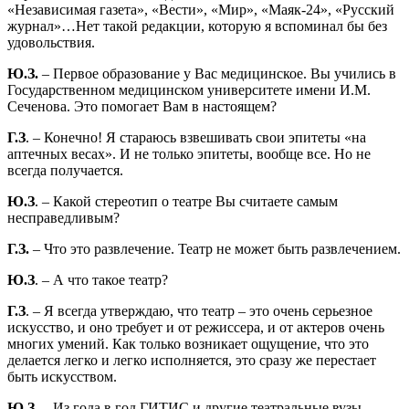
«Независимая газета», «Вести», «Мир», «Маяк-24», «Русский
журнал»…Нет такой редакции, которую я вспоминал бы без
удовольствия.
Ю.З.
– Первое образование у Вас медицинское. Вы учились в
Государственном медицинском университете имени И.М.
Сеченова. Это помогает Вам в настоящем?
Г.З
. – Конечно! Я стараюсь взвешивать свои эпитеты «на
аптечных весах». И не только эпитеты, вообще все. Но не
всегда получается.
Ю.З
. – Какой стереотип о театре Вы считаете самым
несправедливым?
Г.З.
– Что это развлечение. Театр не может быть развлечением.
Ю.З
. – А что такое театр?
Г.З
. – Я всегда утверждаю, что театр – это очень серьезное
искусство, и оно требует и от режиссера, и от актеров очень
многих умений. Как только возникает ощущение, что это
делается легко и легко исполняется, это сразу же перестает
быть искусством.
Ю.З
. – Из года в год ГИТИС и другие театральные вузы