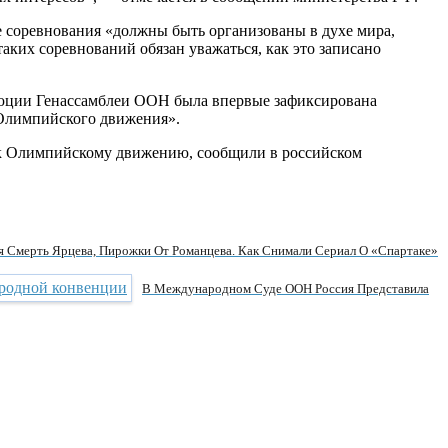
 соревнования «должны быть организованы в духе мира,
их соревнований обязан уважаться, как это записано
люции Генассамблеи ООН была впервые зафиксирована
 Олимпийского движения».
 к Олимпийскому движению, сообщили в российском
я Смерть Ярцева, Пирожки От Романцева. Как Снимали Сериал О «Спартаке»
В Международном Суде ООН Россия Представила