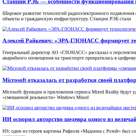
Станции РЭБ — особенности функционирования 
Широкое развитие технологий радиоэлектронного подавления
объекты и гражданскую инфраструктуру. Станции РЭБ стали
Алексей Райкевич: «ЭРА-ГЛОНАСС формирует тех
Генеральный директор АО «ГЛОНАСС» рассказал о перспекти
аварийного оповещения на транспорте превратилась в цифров
Microsoft отказалась от разработки своей платф
Microsoft: функции и приложения сервиса Mixed Reality будут
«смешанной реальности» Windows Mixed
ИИ оспорил авторство шедевра одного из велича
HS: один из героев картины Рафаэля «Мадонна с Розой» был 