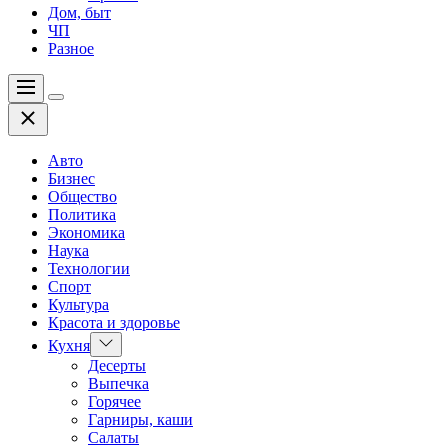
Дом, быт
ЧП
Разное
Меню
Цвет
Закрыть
переключателя
Авто
Бизнес
Общество
Политика
Экономика
Наука
Технологии
Спорт
Культура
Красота и здоровье
Показать
Кухня
подменю
Десерты
Выпечка
Горячее
Гарниры, каши
Салаты