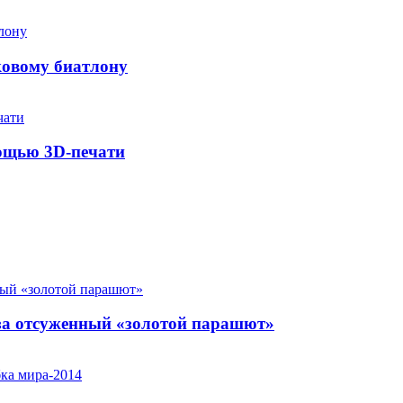
ковому биатлону
мощью 3D-печати
за отсуженный «золотой парашют»