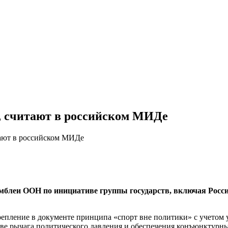
, считают в российском МИДе
тают в российском МИДе
самблеи ООН по инициативе группы государств, включая Рос
пление в документе принципа «спорт вне политики» с учетом у
е рычага политического давления и обеспечения конъюнктурны