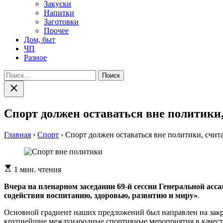
Закуски
Напитки
Заготовки
Прочее
Дом, быт
ЧП
Разное
Найти:
Закрыть
поиск
Спорт должен оставаться вне политики
Главная
›
Спорт
›
Спорт должен оставаться вне политики, счи
Расчетное
1 мин. чтения
время
чтения
Вчера на пленарном заседании 69-й сессии Генеральной ас
содействия воспитанию, здоровью, развитию и миру»
.
Основной градиент наших предложений был направлен на закре
крупнейшие международные спортивные мероприятия в качеств