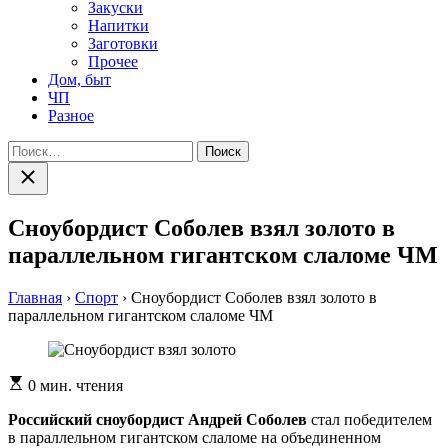
Закуски
Напитки
Заготовки
Прочее
Дом, быт
ЧП
Разное
Найти:
Закрыть
поиск
Сноубордист Соболев взял золото в
параллельном гигантском слаломе ЧМ
Главная
›
Спорт
›
Сноубордист Соболев взял золото в
параллельном гигантском слаломе ЧМ
Расчетное
0 мин. чтения
время
чтения
Российский сноубордист Андрей Соболев
стал победителем
в параллельном гигантском слаломе на объединенном