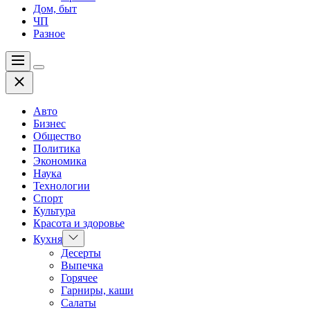
Дом, быт
ЧП
Разное
Меню
Цвет
Закрыть
переключателя
Авто
Бизнес
Общество
Политика
Экономика
Наука
Технологии
Спорт
Культура
Красота и здоровье
Показать
Кухня
подменю
Десерты
Выпечка
Горячее
Гарниры, каши
Салаты