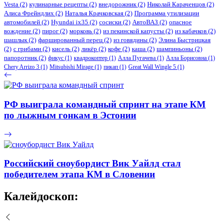
Vesta
(2)
кулинарные рецепты
(2)
внедорожник
(2)
Николай Караченцов
(2)
Алиса Фрейндлих
(2)
Наталья Крачковская
(2)
Программа утилизации
автомобилей
(2)
​Hyundai ix35
(2)
сосиски
(2)
АвтоВАЗ
(2)
опасное
вождение
(2)
пирог
(2)
морковь
(2)
из пекинской капусты
(2)
из кабачков
(2)
шашлык
(2)
фаршированный перец
(2)
из говядины
(2)
Элина Быстрицкая
(2)
с грибами
(2)
кисель
(2)
ликёр
(2)
кофе
(2)
каша
(2)
шампиньоны
(2)
папоротник
(2)
фикус
(1)
квадрокоптер
(1)
Алла Пугачева
(1)
Алла Борисовна
(1)
Chery Arrizo 3
(1)
Mitsubishi Mirage
(1)
пикап
(1)
Great Wall Wingle 5
(1)
РФ выиграла командный спринт на этапе КМ
по лыжным гонкам в Эстонии
Российский сноубордист Вик Уайлд стал
победителем этапа КМ в Словении
Калейдоскоп: