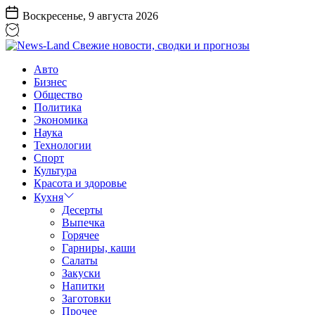
Перейти
Воскресенье, 9 августа 2026
к
содержанию
News-
Авто
Land
Бизнес
Свежие
Общество
новости,
Политика
сводки
Экономика
и
Наука
прогнозы
Технологии
Спорт
Культура
Красота и здоровье
Кухня
Десерты
Выпечка
Горячее
Гарниры, каши
Салаты
Закуски
Напитки
Заготовки
Прочее