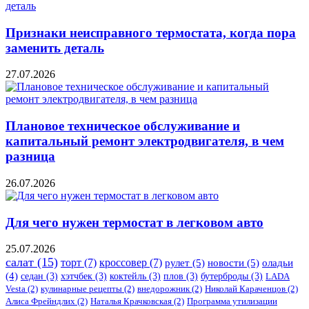
Признаки неисправного термостата, когда пора
заменить деталь
27.07.2026
Плановое техническое обслуживание и
капитальный ремонт электродвигателя, в чем
разница
26.07.2026
Для чего нужен термостат в легковом авто
25.07.2026
салат
(15)
торт
(7)
кроссовер
(7)
рулет
(5)
новости
(5)
оладьи
(4)
седан
(3)
хэтчбек
(3)
коктейль
(3)
плов
(3)
бутерброды
(3)
LADA
Vesta
(2)
кулинарные рецепты
(2)
внедорожник
(2)
Николай Караченцов
(2)
Алиса Фрейндлих
(2)
Наталья Крачковская
(2)
Программа утилизации