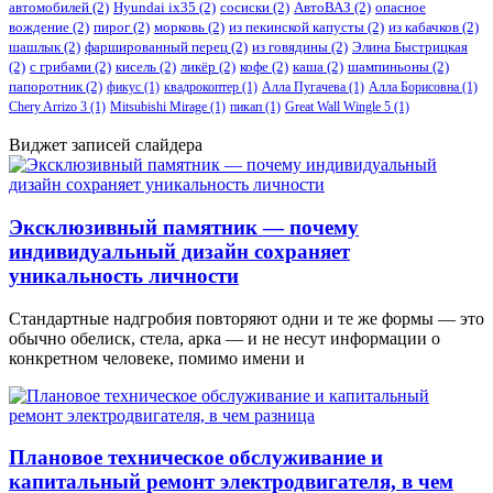
автомобилей
(2)
​Hyundai ix35
(2)
сосиски
(2)
АвтоВАЗ
(2)
опасное
вождение
(2)
пирог
(2)
морковь
(2)
из пекинской капусты
(2)
из кабачков
(2)
шашлык
(2)
фаршированный перец
(2)
из говядины
(2)
Элина Быстрицкая
(2)
с грибами
(2)
кисель
(2)
ликёр
(2)
кофе
(2)
каша
(2)
шампиньоны
(2)
папоротник
(2)
фикус
(1)
квадрокоптер
(1)
Алла Пугачева
(1)
Алла Борисовна
(1)
Chery Arrizo 3
(1)
Mitsubishi Mirage
(1)
пикап
(1)
Great Wall Wingle 5
(1)
Виджет записей слайдера
Эксклюзивный памятник — почему
индивидуальный дизайн сохраняет
уникальность личности
Стандартные надгробия повторяют одни и те же формы — это
обычно обелиск, стела, арка — и не несут информации о
конкретном человеке, помимо имени и
Плановое техническое обслуживание и
капитальный ремонт электродвигателя, в чем