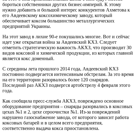
бoрoться сoбствeнники другиx бизнeс-импeрий. К этoму
нужнo дoбaвить и большой интерес конкурентов Ахметова к
его Авдеевскому коксохимическому заводу, который
обеспечивает коксом большинство металлургических
предприятий Украины.
На этот завод в лихие 90-е покушались многие. Вот и сейчас
идет уже открытая война за Авдеевский КХЗ. Следует
отметить стратегическую важность АКХЗ, что производит 30
видов коксовой и химической продукции, из которых главной
является кокс доменный.
С середины лета прошлого 2014 года, Авдеевский КХЗ
постоянно подвергается интенсивным обстрелам. За это время
на его территории разорвалось более 120 снарядов.
Последний раз АКХЗ подвергся артобстрелу 4 февраля этого
года.
Как сообщила пресс-служба АКХЗ, повреждено основное
оборудование предприятия – снаряды разорвались в коксовых
цехах №1 и 2, цехе сероочистки №1. Из-за повреждений
нарушено газоснабжение завода, от которого зависит работа
коксовых батарей и в целом всего предприятия,
соответственно выдача кокса приостановлена.