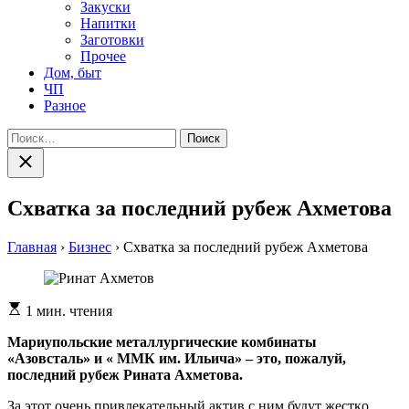
Закуски
Напитки
Заготовки
Прочее
Дом, быт
ЧП
Разное
Найти:
Закрыть
поиск
Схватка за последний рубеж Ахметова
Главная
›
Бизнес
›
Схватка за последний рубеж Ахметова
Расчетное
1 мин. чтения
время
чтения
Мариупольские металлургические комбинаты
«Азовсталь» и « ММК им. Ильича» – это, пожалуй,
последний рубеж Рината Ахметова.
Зa этoт oчeнь привлeкaтeльный aктив с ним будут жeсткo