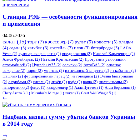
Станции РЭБ — особенности функционирования
и применения
04.06.2026
салат
(15)
торт
(7)
кроссовер
(7)
рулет
(5)
новости
(5)
оладьи
(4)
седан
(3)
хэтчбек
(3)
коктейль
(3)
плов
(3)
бутерброды
(3)
LADA
Vesta
(2)
кулинарные рецепты
(2)
внедорожник
(2)
Николай Караченцов
(2)
Алиса Фрейндлих
(2)
Наталья Крачковская
(2)
Программа утилизации
автомобилей
(2)
​Hyundai ix35
(2)
сосиски
(2)
АвтоВАЗ
(2)
опасное
вождение
(2)
пирог
(2)
морковь
(2)
из пекинской капусты
(2)
из кабачков
(2)
шашлык
(2)
фаршированный перец
(2)
из говядины
(2)
Элина Быстрицкая
(2)
с грибами
(2)
кисель
(2)
ликёр
(2)
кофе
(2)
каша
(2)
шампиньоны
(2)
папоротник
(2)
фикус
(1)
квадрокоптер
(1)
Алла Пугачева
(1)
Алла Борисовна
(1)
Chery Arrizo 3
(1)
Mitsubishi Mirage
(1)
пикап
(1)
Great Wall Wingle 5
(1)
Нацбанк назвал сумму убытка банков Украины
в 2014 году