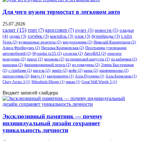
Для чего нужен термостат в легковом авто
25.07.2026
салат
(15)
торт
(7)
кроссовер
(7)
рулет
(5)
новости
(5)
оладьи
(4)
седан
(3)
хэтчбек
(3)
коктейль
(3)
плов
(3)
бутерброды
(3)
LADA
Vesta
(2)
кулинарные рецепты
(2)
внедорожник
(2)
Николай Караченцов
(2)
Алиса Фрейндлих
(2)
Наталья Крачковская
(2)
Программа утилизации
автомобилей
(2)
​Hyundai ix35
(2)
сосиски
(2)
АвтоВАЗ
(2)
опасное
вождение
(2)
пирог
(2)
морковь
(2)
из пекинской капусты
(2)
из кабачков
(2)
шашлык
(2)
фаршированный перец
(2)
из говядины
(2)
Элина Быстрицкая
(2)
с грибами
(2)
кисель
(2)
ликёр
(2)
кофе
(2)
каша
(2)
шампиньоны
(2)
папоротник
(2)
фикус
(1)
квадрокоптер
(1)
Алла Пугачева
(1)
Алла Борисовна
(1)
Chery Arrizo 3
(1)
Mitsubishi Mirage
(1)
пикап
(1)
Great Wall Wingle 5
(1)
Виджет записей слайдера
Эксклюзивный памятник — почему
индивидуальный дизайн сохраняет
уникальность личности