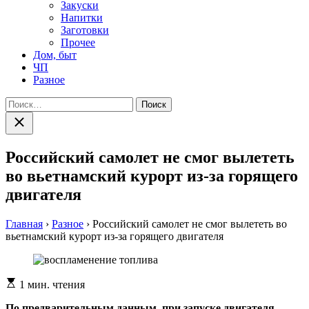
Закуски
Напитки
Заготовки
Прочее
Дом, быт
ЧП
Разное
Найти:
Закрыть
поиск
Российский самолет не смог вылететь
во вьетнамский курорт из-за горящего
двигателя
Главная
›
Разное
›
Российский самолет не смог вылететь во
вьетнамский курорт из-за горящего двигателя
Расчетное
1 мин. чтения
время
чтения
По предварительным данным, при запуске двигателя