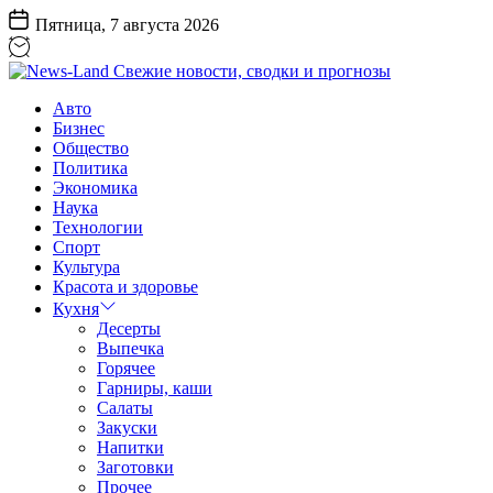
Перейти
Пятница, 7 августа 2026
к
содержанию
News-
Авто
Land
Бизнес
Свежие
Общество
новости,
Политика
сводки
Экономика
и
Наука
прогнозы
Технологии
Спорт
Культура
Красота и здоровье
Кухня
Десерты
Выпечка
Горячее
Гарниры, каши
Салаты
Закуски
Напитки
Заготовки
Прочее