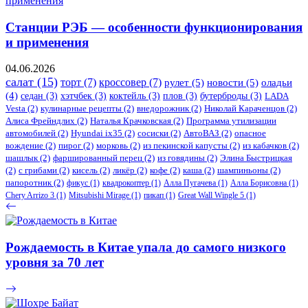
Станции РЭБ — особенности функционирования
и применения
04.06.2026
салат
(15)
торт
(7)
кроссовер
(7)
рулет
(5)
новости
(5)
оладьи
(4)
седан
(3)
хэтчбек
(3)
коктейль
(3)
плов
(3)
бутерброды
(3)
LADA
Vesta
(2)
кулинарные рецепты
(2)
внедорожник
(2)
Николай Караченцов
(2)
Алиса Фрейндлих
(2)
Наталья Крачковская
(2)
Программа утилизации
автомобилей
(2)
​Hyundai ix35
(2)
сосиски
(2)
АвтоВАЗ
(2)
опасное
вождение
(2)
пирог
(2)
морковь
(2)
из пекинской капусты
(2)
из кабачков
(2)
шашлык
(2)
фаршированный перец
(2)
из говядины
(2)
Элина Быстрицкая
(2)
с грибами
(2)
кисель
(2)
ликёр
(2)
кофе
(2)
каша
(2)
шампиньоны
(2)
папоротник
(2)
фикус
(1)
квадрокоптер
(1)
Алла Пугачева
(1)
Алла Борисовна
(1)
Chery Arrizo 3
(1)
Mitsubishi Mirage
(1)
пикап
(1)
Great Wall Wingle 5
(1)
Рождаемость в Китае упала до самого низкого
уровня за 70 лет