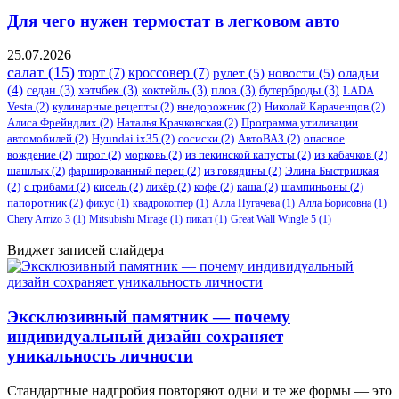
Для чего нужен термостат в легковом авто
25.07.2026
салат
(15)
торт
(7)
кроссовер
(7)
рулет
(5)
новости
(5)
оладьи
(4)
седан
(3)
хэтчбек
(3)
коктейль
(3)
плов
(3)
бутерброды
(3)
LADA
Vesta
(2)
кулинарные рецепты
(2)
внедорожник
(2)
Николай Караченцов
(2)
Алиса Фрейндлих
(2)
Наталья Крачковская
(2)
Программа утилизации
автомобилей
(2)
​Hyundai ix35
(2)
сосиски
(2)
АвтоВАЗ
(2)
опасное
вождение
(2)
пирог
(2)
морковь
(2)
из пекинской капусты
(2)
из кабачков
(2)
шашлык
(2)
фаршированный перец
(2)
из говядины
(2)
Элина Быстрицкая
(2)
с грибами
(2)
кисель
(2)
ликёр
(2)
кофе
(2)
каша
(2)
шампиньоны
(2)
папоротник
(2)
фикус
(1)
квадрокоптер
(1)
Алла Пугачева
(1)
Алла Борисовна
(1)
Chery Arrizo 3
(1)
Mitsubishi Mirage
(1)
пикап
(1)
Great Wall Wingle 5
(1)
Виджет записей слайдера
Эксклюзивный памятник — почему
индивидуальный дизайн сохраняет
уникальность личности
Стандартные надгробия повторяют одни и те же формы — это