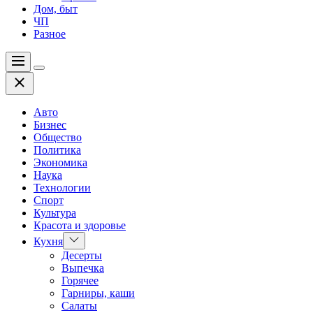
Дом, быт
ЧП
Разное
Меню
Цвет
Закрыть
переключателя
Авто
Бизнес
Общество
Политика
Экономика
Наука
Технологии
Спорт
Культура
Красота и здоровье
Показать
Кухня
подменю
Десерты
Выпечка
Горячее
Гарниры, каши
Салаты