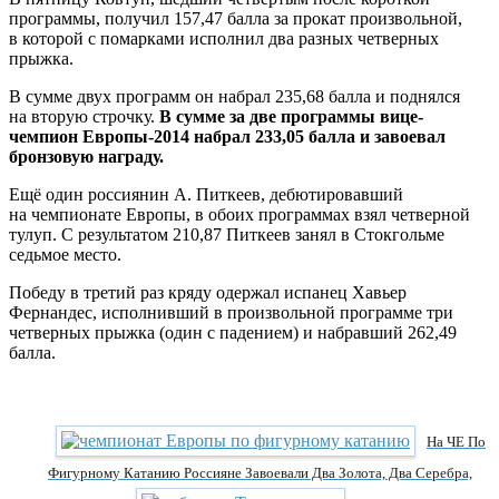
программы, получил 157,47 балла за прокат произвольной,
в которой с помарками исполнил два разных четверных
прыжка.
В сумме двух программ он набрал 235,68 балла и поднялся
на вторую строчку.
В сумме за две программы вице-
чемпион Европы-2014 набрал 233,05 балла и завоевал
бронзовую награду.
Ещё один россиянин А. Питкеев, дебютировавший
на чемпионате Европы, в обоих программах взял четверной
тулуп. С результатом 210,87 Питкеев занял в Стокгольме
седьмое место.
Победу в третий раз кряду одержал испанец Хавьер
Фернандес, исполнивший в произвольной программе три
четверных прыжка (один с падением) и набравший 262,49
балла.
На ЧЕ По
Фигурному Катанию Россияне Завоевали Два Золота, Два Серебра,