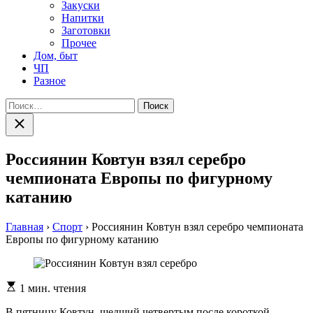
Закуски
Напитки
Заготовки
Прочее
Дом, быт
ЧП
Разное
Найти:
Закрыть
поиск
Россиянин Ковтун взял серебро
чемпионата Европы по фигурному
катанию
Главная
›
Спорт
›
Россиянин Ковтун взял серебро чемпионата
Европы по фигурному катанию
Расчетное
1 мин. чтения
время
чтения
В пятницу Ковтун, шедший четвертым после короткой