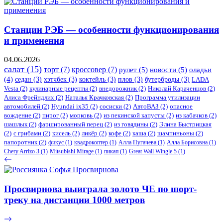
Станции РЭБ — особенности функционирования
и применения
04.06.2026
салат
(15)
торт
(7)
кроссовер
(7)
рулет
(5)
новости
(5)
оладьи
(4)
седан
(3)
хэтчбек
(3)
коктейль
(3)
плов
(3)
бутерброды
(3)
LADA
Vesta
(2)
кулинарные рецепты
(2)
внедорожник
(2)
Николай Караченцов
(2)
Алиса Фрейндлих
(2)
Наталья Крачковская
(2)
Программа утилизации
автомобилей
(2)
​Hyundai ix35
(2)
сосиски
(2)
АвтоВАЗ
(2)
опасное
вождение
(2)
пирог
(2)
морковь
(2)
из пекинской капусты
(2)
из кабачков
(2)
шашлык
(2)
фаршированный перец
(2)
из говядины
(2)
Элина Быстрицкая
(2)
с грибами
(2)
кисель
(2)
ликёр
(2)
кофе
(2)
каша
(2)
шампиньоны
(2)
папоротник
(2)
фикус
(1)
квадрокоптер
(1)
Алла Пугачева
(1)
Алла Борисовна
(1)
Chery Arrizo 3
(1)
Mitsubishi Mirage
(1)
пикап
(1)
Great Wall Wingle 5
(1)
Просвирнова выиграла золото ЧЕ по шорт-
треку на дистанции 1000 метров