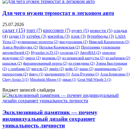
Для чего нужен термостат в легковом авто
25.07.2026
салат
(15)
торт
(7)
кроссовер
(7)
рулет
(5)
новости
(5)
оладьи
(4)
седан
(3)
хэтчбек
(3)
коктейль
(3)
плов
(3)
бутерброды
(3)
LADA
Vesta
(2)
кулинарные рецепты
(2)
внедорожник
(2)
Николай Караченцов
(2)
Алиса Фрейндлих
(2)
Наталья Крачковская
(2)
Программа утилизации
автомобилей
(2)
​Hyundai ix35
(2)
сосиски
(2)
АвтоВАЗ
(2)
опасное
вождение
(2)
пирог
(2)
морковь
(2)
из пекинской капусты
(2)
из кабачков
(2)
шашлык
(2)
фаршированный перец
(2)
из говядины
(2)
Элина Быстрицкая
(2)
с грибами
(2)
кисель
(2)
ликёр
(2)
кофе
(2)
каша
(2)
шампиньоны
(2)
папоротник
(2)
фикус
(1)
квадрокоптер
(1)
Алла Пугачева
(1)
Алла Борисовна
(1)
Chery Arrizo 3
(1)
Mitsubishi Mirage
(1)
пикап
(1)
Great Wall Wingle 5
(1)
Виджет записей слайдера
Эксклюзивный памятник — почему
индивидуальный дизайн сохраняет
уникальность личности