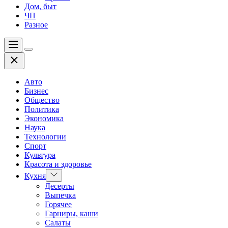
Дом, быт
ЧП
Разное
Меню
Цвет
Закрыть
переключателя
Авто
Бизнес
Общество
Политика
Экономика
Наука
Технологии
Спорт
Культура
Красота и здоровье
Показать
Кухня
подменю
Десерты
Выпечка
Горячее
Гарниры, каши
Салаты