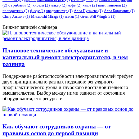
(2)
с грибами
(2)
кисель
(2)
ликёр
(2)
кофе
(2)
каша
(2)
шампиньоны
(2)
папоротник
(2)
фикус
(1)
квадрокоптер
(1)
Алла Пугачева
(1)
Алла Борисовна
(1)
Chery Arrizo 3
(1)
Mitsubishi Mirage
(1)
пикап
(1)
Great Wall Wingle 5
(1)
Виджет записей слайдера
Плановое техническое обслуживание и
капитальный ремонт электродвигателя, в чем
разница
Поддержание работоспособности электродвигателей требует
двух принципиально разных подходов: регулярного
профилактического ухода и глубокого восстановительного
вмешательства. Выбор между ними зависит от состояния
оборудования, его ресурса и
Как обучают сотрудников охраны — от
правовых основ до первой помощи