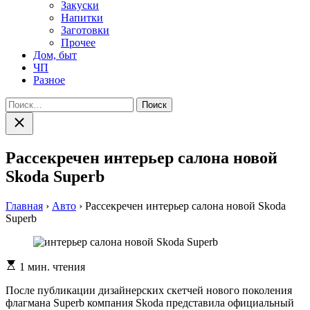
Закуски
Напитки
Заготовки
Прочее
Дом, быт
ЧП
Разное
Найти:
Закрыть
поиск
Рассекречен интерьер салона новой
Skoda Superb
Главная
›
Авто
›
Рассекречен интерьер салона новой Skoda
Superb
Расчетное
1 мин. чтения
время
чтения
После публикации дизайнерских скетчей нового поколения
флагмана Superb компания Skoda представила официальный