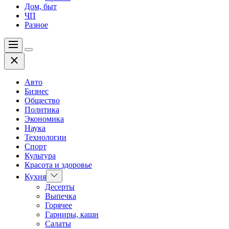
Дом, быт
ЧП
Разное
Меню
Цвет
Закрыть
переключателя
Авто
Бизнес
Общество
Политика
Экономика
Наука
Технологии
Спорт
Культура
Красота и здоровье
Показать
Кухня
подменю
Десерты
Выпечка
Горячее
Гарниры, каши
Салаты