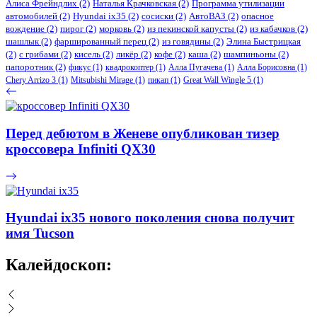
Алиса Фрейндлих
(2)
Наталья Крачковская
(2)
Программа утилизации
автомобилей
(2)
​Hyundai ix35
(2)
сосиски
(2)
АвтоВАЗ
(2)
опасное
вождение
(2)
пирог
(2)
морковь
(2)
из пекинской капусты
(2)
из кабачков
(2)
шашлык
(2)
фаршированный перец
(2)
из говядины
(2)
Элина Быстрицкая
(2)
с грибами
(2)
кисель
(2)
ликёр
(2)
кофе
(2)
каша
(2)
шампиньоны
(2)
папоротник
(2)
фикус
(1)
квадрокоптер
(1)
Алла Пугачева
(1)
Алла Борисовна
(1)
Chery Arrizo 3
(1)
Mitsubishi Mirage
(1)
пикап
(1)
Great Wall Wingle 5
(1)
Перед дебютом в Женеве опубликован тизер
кроссовера Infiniti QX30
Hyundai ix35 нового поколения снова получит
имя Tucson
Калейдоскоп: