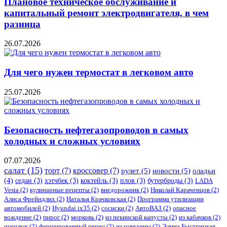
Плановое техническое обслуживание и
капитальный ремонт электродвигателя, в чем
разница
26.07.2026
Для чего нужен термостат в легковом авто
25.07.2026
Безопасность нефтегазопроводов в самых
холодных и сложных условиях
07.07.2026
салат
(15)
торт
(7)
кроссовер
(7)
рулет
(5)
новости
(5)
оладьи
(4)
седан
(3)
хэтчбек
(3)
коктейль
(3)
плов
(3)
бутерброды
(3)
LADA
Vesta
(2)
кулинарные рецепты
(2)
внедорожник
(2)
Николай Караченцов
(2)
Алиса Фрейндлих
(2)
Наталья Крачковская
(2)
Программа утилизации
автомобилей
(2)
​Hyundai ix35
(2)
сосиски
(2)
АвтоВАЗ
(2)
опасное
вождение
(2)
пирог
(2)
морковь
(2)
из пекинской капусты
(2)
из кабачков
(2)
шашлык
(2)
фаршированный перец
(2)
из говядины
(2)
Элина Быстрицкая