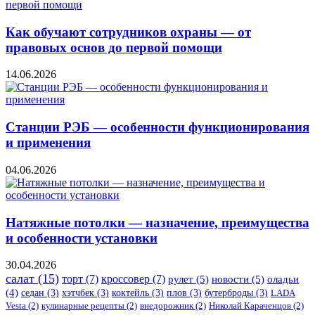
Как обучают сотрудников охраны — от
правовых основ до первой помощи
14.06.2026
Станции РЭБ — особенности функционирования
и применения
04.06.2026
Натяжные потолки — назначение, преимущества
и особенности установки
30.04.2026
салат
(15)
торт
(7)
кроссовер
(7)
рулет
(5)
новости
(5)
оладьи
(4)
седан
(3)
хэтчбек
(3)
коктейль
(3)
плов
(3)
бутерброды
(3)
LADA
Vesta
(2)
кулинарные рецепты
(2)
внедорожник
(2)
Николай Караченцов
(2)