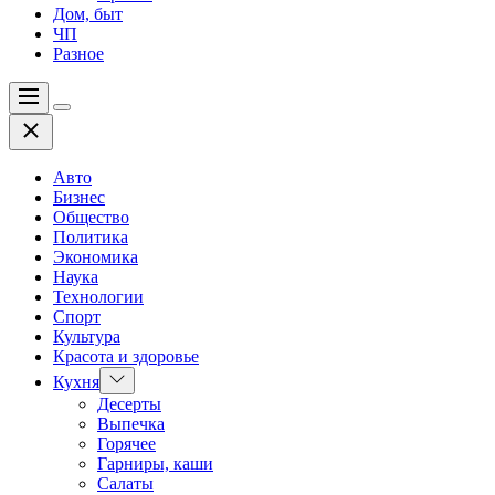
Дом, быт
ЧП
Разное
Меню
Цвет
Закрыть
переключателя
Авто
Бизнес
Общество
Политика
Экономика
Наука
Технологии
Спорт
Культура
Красота и здоровье
Показать
Кухня
подменю
Десерты
Выпечка
Горячее
Гарниры, каши
Салаты