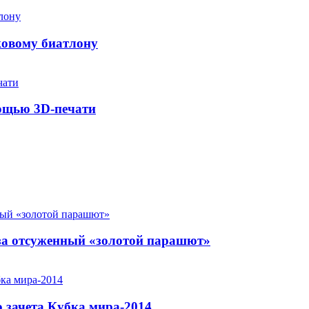
ковому биатлону
мощью 3D-печати
за отсуженный «золотой парашют»
 зачета Кубка мира-2014