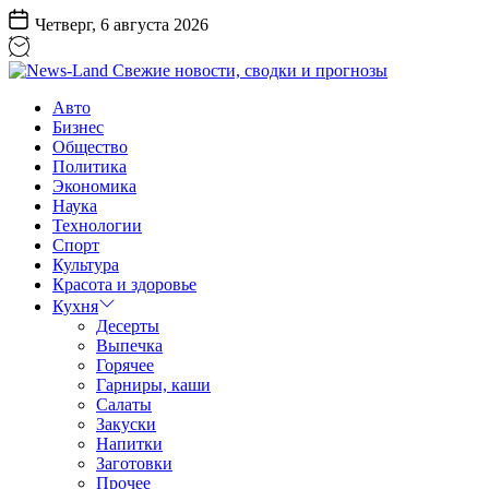
Перейти
Четверг, 6 августа 2026
к
содержанию
News-
Авто
Land
Бизнес
Свежие
Общество
новости,
Политика
сводки
Экономика
и
Наука
прогнозы
Технологии
Спорт
Культура
Красота и здоровье
Кухня
Десерты
Выпечка
Горячее
Гарниры, каши
Салаты
Закуски
Напитки
Заготовки
Прочее