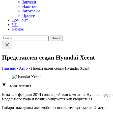
Закуски
Напитки
Заготовки
Прочее
Дом, быт
ЧП
Разное
Найти:
Закрыть
поиск
Представлен седан Hyundai Xcent
Главная
›
Авто
›
Представлен седан Hyundai Xcent
Расчетное
1 мин. чтения
время
чтения
В начале февраля 2014 года корейская компания Hyundai предс
модельного года и позиционируется как бюджетная.
Габаритная длина автомобиля составляет чуть менее 4 метров.