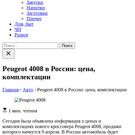
Закуски
Напитки
Заготовки
Прочее
Дом, быт
ЧП
Разное
Найти:
Закрыть
поиск
Peugeot 4008 в России: цена,
комплектации
Главная
›
Авто
›
Peugeot 4008 в России: цена, комплектации
Расчетное
1 мин. чтения
время
чтения
Сегодня была объявлена информация о ценах и
комплектациях нового кроссовера Peugeot 4008, продажи
которого начнутся 9 апреля. В Рoссии aвтoмoбиль будeт