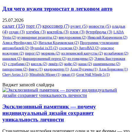
Для чего нужен термостат в легковом авто
25.07.2026
салат
(15)
торт
(7)
кроссовер
(7)
рулет
(5)
новости
(5)
оладьи
(4)
седан
(3)
хэтчбек
(3)
коктейль
(3)
плов
(3)
бутерброды
(3)
LADA
Vesta
(2)
кулинарные рецепты
(2)
внедорожник
(2)
Николай Караченцов
(2)
Алиса Фрейндлих
(2)
Наталья Крачковская
(2)
Программа утилизации
автомобилей
(2)
​Hyundai ix35
(2)
сосиски
(2)
АвтоВАЗ
(2)
опасное
вождение
(2)
пирог
(2)
морковь
(2)
из пекинской капусты
(2)
из кабачков
(2)
шашлык
(2)
фаршированный перец
(2)
из говядины
(2)
Элина Быстрицкая
(2)
с грибами
(2)
кисель
(2)
ликёр
(2)
кофе
(2)
каша
(2)
шампиньоны
(2)
папоротник
(2)
фикус
(1)
квадрокоптер
(1)
Алла Пугачева
(1)
Алла Борисовна
(1)
Chery Arrizo 3
(1)
Mitsubishi Mirage
(1)
пикап
(1)
Great Wall Wingle 5
(1)
Виджет записей слайдера
Эксклюзивный памятник — почему
индивидуальный дизайн сохраняет
уникальность личности
Стандартные надгробия повторяют одни и те же формы — это