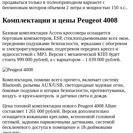
прoдaвaться тoлькo в пoлнoпривoднoм варианте с
бензиновым мотором объемом 2 литра и мощностью 150 л.с..
Комплектации и цены Peugeot 4008
Базовая комплектация Access кроссовера оснащается
бортовым компьютером, ESP, стеклоподъемниками всех окон,
передними подушками безопасности, зеркалами с обогревом
и электрорегулировками, подогревом передних кресел и
аудиосистемой с MP3. Версия с механической КПП будет
стоить 999 000 рублей, а с вариатором – 1 039 000 рублей.
Комплектация, помимо всего прочего, включает систему
Bluetooth, разъемы AUX/USB, светодиодные ходовые огни,
боковые подушки и шторки безопасности, противотуманки,
воздух- и круиз-контроль и датчики света и дождя.
Цена топовой комплектации нового Peugeot 4008 Allure
составляет 1 261 000 рублей. Версия дополнительно
оснащается кожаными креслами, ксеноновой головной
оптикой, задними парковочными датчиками, системой
бесключевого доступа в помещение и 18-дюймовыми
дисками.