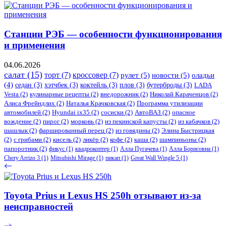
Станции РЭБ — особенности функционирования
и применения
04.06.2026
салат
(15)
торт
(7)
кроссовер
(7)
рулет
(5)
новости
(5)
оладьи
(4)
седан
(3)
хэтчбек
(3)
коктейль
(3)
плов
(3)
бутерброды
(3)
LADA
Vesta
(2)
кулинарные рецепты
(2)
внедорожник
(2)
Николай Караченцов
(2)
Алиса Фрейндлих
(2)
Наталья Крачковская
(2)
Программа утилизации
автомобилей
(2)
​Hyundai ix35
(2)
сосиски
(2)
АвтоВАЗ
(2)
опасное
вождение
(2)
пирог
(2)
морковь
(2)
из пекинской капусты
(2)
из кабачков
(2)
шашлык
(2)
фаршированный перец
(2)
из говядины
(2)
Элина Быстрицкая
(2)
с грибами
(2)
кисель
(2)
ликёр
(2)
кофе
(2)
каша
(2)
шампиньоны
(2)
папоротник
(2)
фикус
(1)
квадрокоптер
(1)
Алла Пугачева
(1)
Алла Борисовна
(1)
Chery Arrizo 3
(1)
Mitsubishi Mirage
(1)
пикап
(1)
Great Wall Wingle 5
(1)
Toyota Prius и Lexus HS 250h отзывают из-за
неисправностей