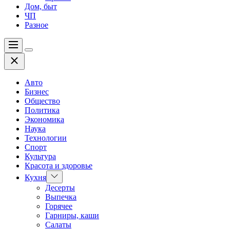
Дом, быт
ЧП
Разное
Меню
Цвет
Закрыть
переключателя
Авто
Бизнес
Общество
Политика
Экономика
Наука
Технологии
Спорт
Культура
Красота и здоровье
Показать
Кухня
подменю
Десерты
Выпечка
Горячее
Гарниры, каши
Салаты