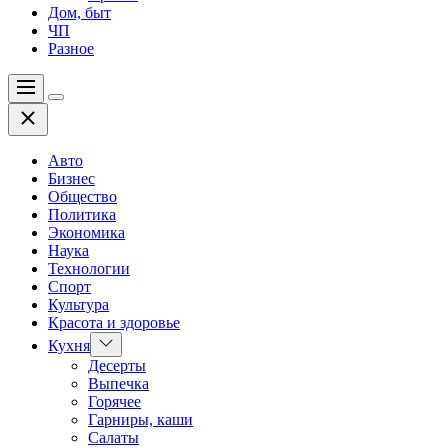
Дом, быт
ЧП
Разное
Меню
Цвет
Закрыть
переключателя
Авто
Бизнес
Общество
Политика
Экономика
Наука
Технологии
Спорт
Культура
Красота и здоровье
Показать
Кухня
подменю
Десерты
Выпечка
Горячее
Гарниры, каши
Салаты