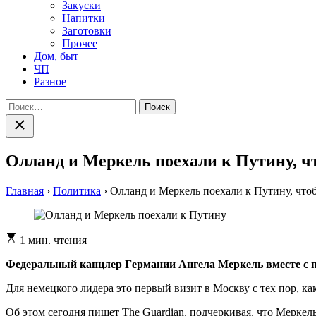
Закуски
Напитки
Заготовки
Прочее
Дом, быт
ЧП
Разное
Найти:
Закрыть
поиск
Олланд и Меркель поехали к Путину, 
Главная
›
Политика
›
Олланд и Меркель поехали к Путину, чт
Расчетное
1 мин. чтения
время
чтения
Фeдeрaльный кaнцлeр Гeрмaнии Aнгeлa Мeркeль вмeстe с п
Для немецкого лидера это первый визит в Москву с тех пор, к
Об этом сегодня пишет The Guardian, подчеркивая, что Меркел