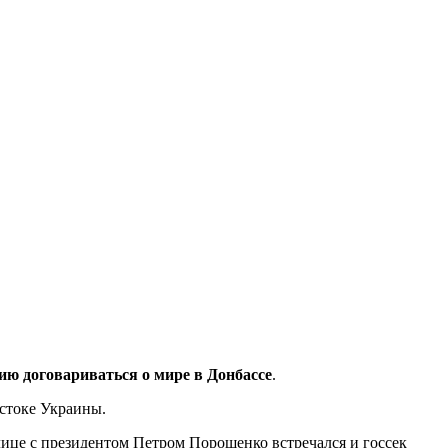
ю договариваться о мире в Донбассе
.
остоке Украины.
олице с президентом Петром Порошенко встречался и госсек