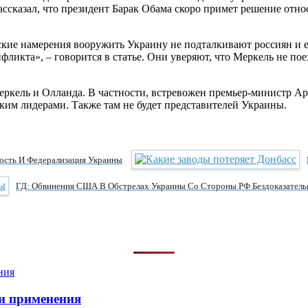
казал, что президент Барак Обама скоро примет решение отно
кие намерения вооружить Украину не подталкивают россиян и 
икта», – говорится в статье. Они уверяют, что Меркель не поех
 Меркель и Олланда. В частности, встревожен премьер-министр 
ким лидерами. Также там не будет представителей Украины.
ость И Федерализация Украины
ГД: Обвинения США В Обстрелах Украины Со Стороны РФ Бездоказател
и применения