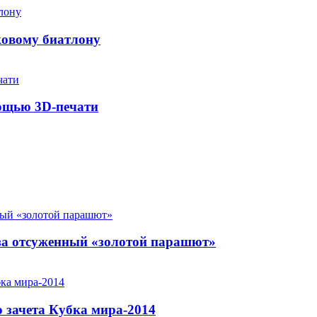
ковому биатлону
мощью 3D-печати
за отсуженный «золотой парашют»
 зачета Кубка мира-2014