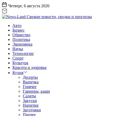
Перейти
Четверг, 6 августа 2026
к
содержанию
News-
Авто
Land
Бизнес
Свежие
Общество
новости,
Политика
сводки
Экономика
и
Наука
прогнозы
Технологии
Спорт
Культура
Красота и здоровье
Кухня
Десерты
Выпечка
Горячее
Гарниры, каши
Салаты
Закуски
Напитки
Заготовки
Прочее