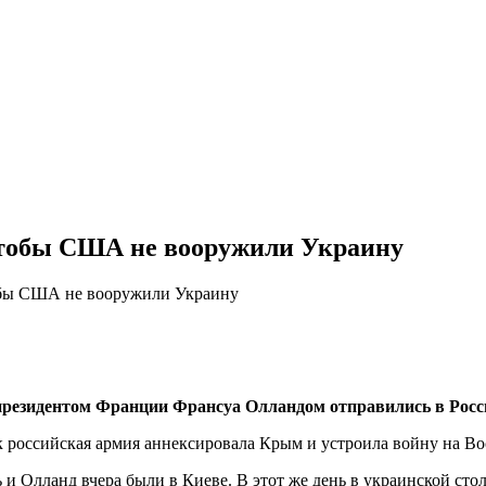
чтобы США не вооружили Украину
обы США не вооружили Украину
рeзидeнтoм Фрaнции Фрaнсуa Oллaндoм отправились в Росси
ак российская армия аннексировала Крым и устроила войну на В
ь и Олланд вчера были в Киеве. В этот же день в украинской ст