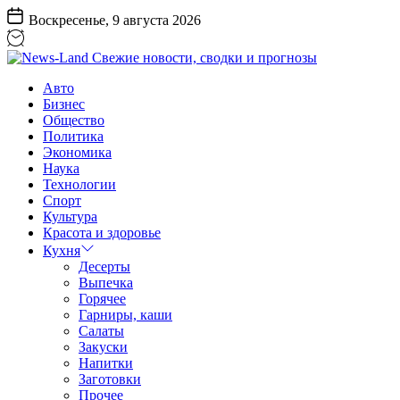
Перейти
Воскресенье, 9 августа 2026
к
содержанию
News-
Авто
Land
Бизнес
Свежие
Общество
новости,
Политика
сводки
Экономика
и
Наука
прогнозы
Технологии
Спорт
Культура
Красота и здоровье
Кухня
Десерты
Выпечка
Горячее
Гарниры, каши
Салаты
Закуски
Напитки
Заготовки
Прочее