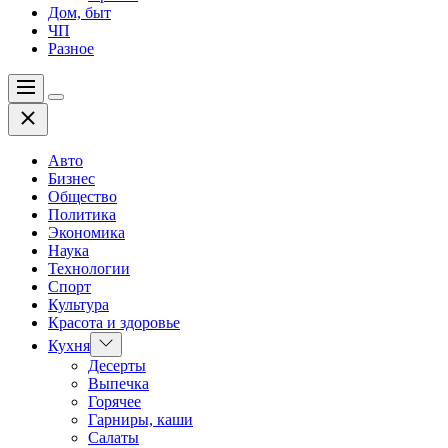
Дом, быт
ЧП
Разное
Меню
Цвет
Закрыть
переключателя
Авто
Бизнес
Общество
Политика
Экономика
Наука
Технологии
Спорт
Культура
Красота и здоровье
Показать
Кухня
подменю
Десерты
Выпечка
Горячее
Гарниры, каши
Салаты