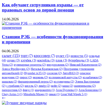
Как обучают сотрудников охраны — от
правовых основ до первой помощи
14.06.2026
Станции РЭБ — особенности функционирования
и применения
04.06.2026
салат
(15)
торт
(7)
кроссовер
(7)
рулет
(5)
новости
(5)
оладьи
(4)
седан
(3)
хэтчбек
(3)
коктейль
(3)
плов
(3)
бутерброды
(3)
LADA
Vesta
(2)
кулинарные рецепты
(2)
внедорожник
(2)
Николай Караченцов
(2)
Алиса Фрейндлих
(2)
Наталья Крачковская
(2)
Программа утилизации
автомобилей
(2)
​Hyundai ix35
(2)
сосиски
(2)
АвтоВАЗ
(2)
опасное
вождение
(2)
пирог
(2)
морковь
(2)
из пекинской капусты
(2)
из кабачков
(2)
шашлык
(2)
фаршированный перец
(2)
из говядины
(2)
Элина Быстрицкая
(2)
с грибами
(2)
кисель
(2)
ликёр
(2)
кофе
(2)
каша
(2)
шампиньоны
(2)
папоротник
(2)
фикус
(1)
квадрокоптер
(1)
Алла Пугачева
(1)
Алла Борисовна
(1)
Chery Arrizo 3
(1)
Mitsubishi Mirage
(1)
пикап
(1)
Great Wall Wingle 5
(1)