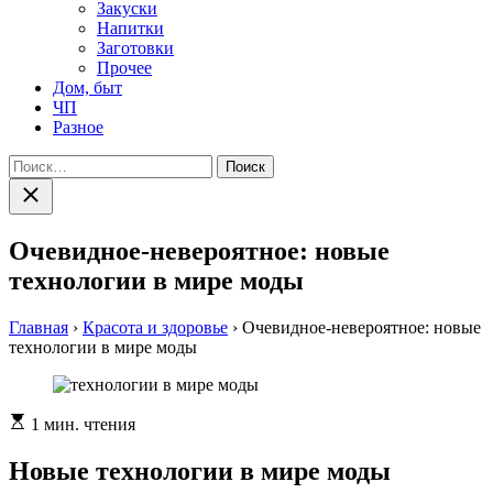
Закуски
Напитки
Заготовки
Прочее
Дом, быт
ЧП
Разное
Найти:
Закрыть
поиск
Очевидное-невероятное: новые
технологии в мире моды
Главная
›
Красота и здоровье
›
Очевидное-невероятное: новые
технологии в мире моды
Расчетное
1 мин. чтения
время
чтения
Новые технологии в мире моды