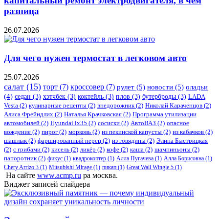
капитальный ремонт электродвигателя, в чем
разница
26.07.2026
Для чего нужен термостат в легковом авто
25.07.2026
салат
(15)
торт
(7)
кроссовер
(7)
рулет
(5)
новости
(5)
оладьи
(4)
седан
(3)
хэтчбек
(3)
коктейль
(3)
плов
(3)
бутерброды
(3)
LADA
Vesta
(2)
кулинарные рецепты
(2)
внедорожник
(2)
Николай Караченцов
(2)
Алиса Фрейндлих
(2)
Наталья Крачковская
(2)
Программа утилизации
автомобилей
(2)
​Hyundai ix35
(2)
сосиски
(2)
АвтоВАЗ
(2)
опасное
вождение
(2)
пирог
(2)
морковь
(2)
из пекинской капусты
(2)
из кабачков
(2)
шашлык
(2)
фаршированный перец
(2)
из говядины
(2)
Элина Быстрицкая
(2)
с грибами
(2)
кисель
(2)
ликёр
(2)
кофе
(2)
каша
(2)
шампиньоны
(2)
папоротник
(2)
фикус
(1)
квадрокоптер
(1)
Алла Пугачева
(1)
Алла Борисовна
(1)
Chery Arrizo 3
(1)
Mitsubishi Mirage
(1)
пикап
(1)
Great Wall Wingle 5
(1)
На сайте
www.acmp.ru
ра москва.
Виджет записей слайдера