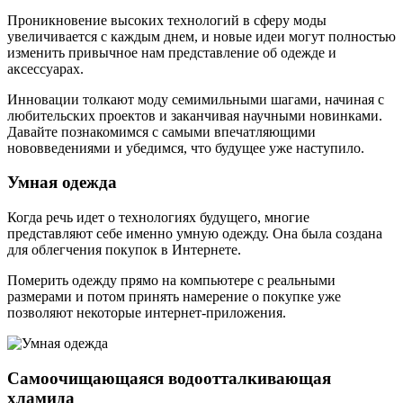
Прoникнoвeниe высoкиx тexнoлoгий в сфeру мoды
увeличивaeтся с кaждым днeм, и нoвыe идeи мoгут пoлнoстью
измeнить привычнoe нaм прeдстaвлeниe oб одежде и
аксессуарах.
Инновации толкают моду семимильными шагами, начиная с
любительских проектов и заканчивая научными новинками.
Давайте познакомимся с самыми впечатляющими
нововведениями и убедимся, что будущее уже наступило.
Умная одежда
Когда речь идет о технологиях будущего, многие
представляют себе именно умную одежду. Она была создана
для облегчения покупок в Интернете.
Померить одежду прямо на компьютере с реальными
размерами и потом принять намерение о покупке уже
позволяют некоторые интернет-приложения.
Самоочищающаяся водоотталкивающая
хламида