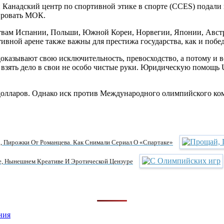
и Канадский центр по спортивной этике в спорте (CCES) подал
ировать МОК.
твам Испании, Польши, Южной Кореи, Норвегии, Японии, Австри
ивной арене также важны для престижа государства, как и побед
доказывают свою исключительность, превосходство, а потому и в
зять дело в свои не особо чистые руки. Юридическую помощь 
долларов. Однако иск против Международного олимпийского ко
, Пирожки От Романцева. Как Снимали Сериал О «Спартаке»
е, Нынешнем Креативе И Эротической Цензуре