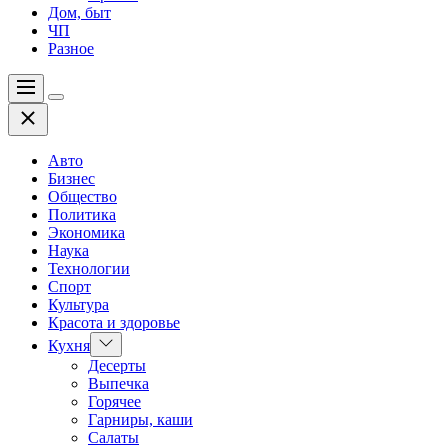
Дом, быт
ЧП
Разное
Меню
Цвет
Закрыть
переключателя
Авто
Бизнес
Общество
Политика
Экономика
Наука
Технологии
Спорт
Культура
Красота и здоровье
Показать
Кухня
подменю
Десерты
Выпечка
Горячее
Гарниры, каши
Салаты