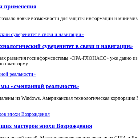
и применения
 создало новые возможности для защиты информации и минимиз
нологический суверенитет в связи и навигации»
вах развития госинформсистемы «ЭРА-ГЛОНАСС» уже давно из
ую платформу
ормы «смешанной реальности»
 удалены из Windows. Американская технологическая корпорация
йших мастеров эпохи Возрождения
создан чужой рукой. Международная группа ученых из США и В