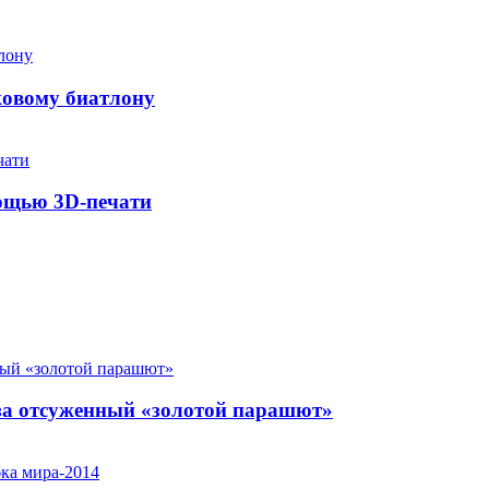
ковому биатлону
мощью 3D-печати
за отсуженный «золотой парашют»