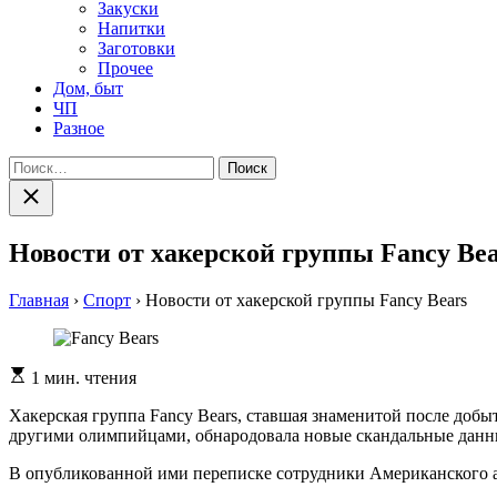
Закуски
Напитки
Заготовки
Прочее
Дом, быт
ЧП
Разное
Найти:
Закрыть
поиск
Новости от хакерской группы Fancy Bea
Главная
›
Спорт
›
Новости от хакерской группы Fancy Bears
Расчетное
1 мин. чтения
время
чтения
Хакерская группа Fancy Bears, ставшая знаменитой после д
другими олимпийцами, обнародовала новые скандальные данн
В опубликованной ими переписке сотрудники Американского