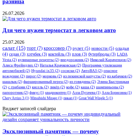
разница
26.07.2026
Для чего нужен термостат в легковом авто
25.07.2026
салат
(15)
торт
(7)
кроссовер
(7)
рулет
(5)
новости
(5)
оладьи
(4)
седан
(3)
хэтчбек
(3)
коктейль
(3)
плов
(3)
бутерброды
(3)
LADA
Vesta
(2)
кулинарные рецепты
(2)
внедорожник
(2)
Николай Караченцов
(2)
Алиса Фрейндлих
(2)
Наталья Крачковская
(2)
Программа утилизации
автомобилей
(2)
​Hyundai ix35
(2)
сосиски
(2)
АвтоВАЗ
(2)
опасное
вождение
(2)
пирог
(2)
морковь
(2)
из пекинской капусты
(2)
из кабачков
(2)
шашлык
(2)
фаршированный перец
(2)
из говядины
(2)
Элина Быстрицкая
(2)
с грибами
(2)
кисель
(2)
ликёр
(2)
кофе
(2)
каша
(2)
шампиньоны
(2)
папоротник
(2)
фикус
(1)
квадрокоптер
(1)
Алла Пугачева
(1)
Алла Борисовна
(1)
Chery Arrizo 3
(1)
Mitsubishi Mirage
(1)
пикап
(1)
Great Wall Wingle 5
(1)
Виджет записей слайдера
Эксклюзивный памятник — почему