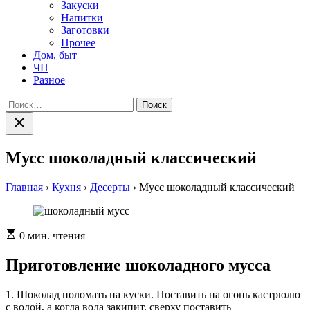
Закуски
Напитки
Заготовки
Прочее
Дом, быт
ЧП
Разное
Найти:
Закрыть
поиск
Мусс шоколадный классический
Главная
›
Кухня
›
Десерты
›
Мусс шоколадный классический
Расчетное
0 мин. чтения
время
чтения
Приготовление шоколадного мусса
1. Шоколад поломать на куски. Поставить на огонь кастрюлю
с водой, а когда вода закипит, сверху поставить