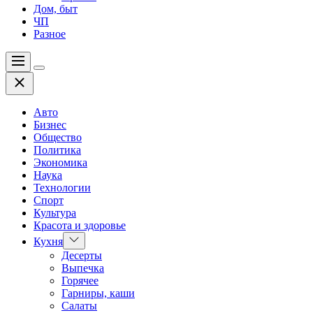
Дом, быт
ЧП
Разное
Меню
Цвет
Закрыть
переключателя
Авто
Бизнес
Общество
Политика
Экономика
Наука
Технологии
Спорт
Культура
Красота и здоровье
Показать
Кухня
подменю
Десерты
Выпечка
Горячее
Гарниры, каши
Салаты