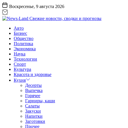
Перейти
Воскресенье, 9 августа 2026
к
содержанию
News-
Авто
Land
Бизнес
Свежие
Общество
новости,
Политика
сводки
Экономика
и
Наука
прогнозы
Технологии
Спорт
Культура
Красота и здоровье
Кухня
Десерты
Выпечка
Горячее
Гарниры, каши
Салаты
Закуски
Напитки
Заготовки
Прочее