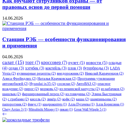
Как обучают сотрудников охраны — от
правовых основ до первой помощи
14.06.2026
Станции РЭБ — особенности функционирования
и применения
04.06.2026
салат
(15)
торт
(7)
кроссовер
(7)
рулет
(5)
новости
(5)
оладьи
(4)
седан
(3)
хэтчбек
(3)
коктейль
(3)
плов
(3)
бутерброды
(3)
LADA
Vesta
(2)
кулинарные рецепты
(2)
внедорожник
(2)
Николай Караченцов
(2)
Алиса Фрейндлих
(2)
Наталья Крачковская
(2)
Программа утилизации
автомобилей
(2)
​Hyundai ix35
(2)
сосиски
(2)
АвтоВАЗ
(2)
опасное
вождение
(2)
пирог
(2)
морковь
(2)
из пекинской капусты
(2)
из кабачков
(2)
шашлык
(2)
фаршированный перец
(2)
из говядины
(2)
Элина Быстрицкая
(2)
с грибами
(2)
кисель
(2)
ликёр
(2)
кофе
(2)
каша
(2)
шампиньоны
(2)
папоротник
(2)
фикус
(1)
квадрокоптер
(1)
Алла Пугачева
(1)
Алла Борисовна
(1)
Chery Arrizo 3
(1)
Mitsubishi Mirage
(1)
пикап
(1)
Great Wall Wingle 5
(1)