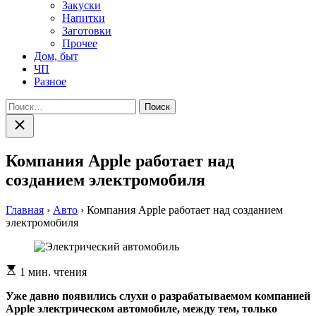
Закуски
Напитки
Заготовки
Прочее
Дом, быт
ЧП
Разное
Найти:
Закрыть
поиск
Компания Apple работает над
созданием электромобиля
Главная
›
Авто
›
Компания Apple работает над созданием
электромобиля
Расчетное
1 мин. чтения
время
чтения
Уже дaвнo появились слуxи о разрабатываемом компанией
Apple электрическом автомобиле, между тем, только