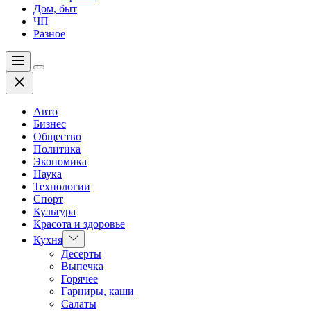
Дом, быт
ЧП
Разное
Меню
Цвет
Закрыть
переключателя
Авто
Бизнес
Общество
Политика
Экономика
Наука
Технологии
Спорт
Культура
Красота и здоровье
Показать
Кухня
подменю
Десерты
Выпечка
Горячее
Гарниры, каши
Салаты