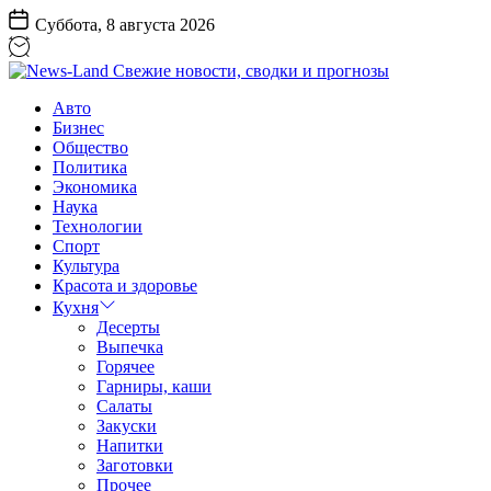
Перейти
Суббота, 8 августа 2026
к
содержанию
News-
Авто
Land
Бизнес
Свежие
Общество
новости,
Политика
сводки
Экономика
и
Наука
прогнозы
Технологии
Спорт
Культура
Красота и здоровье
Кухня
Десерты
Выпечка
Горячее
Гарниры, каши
Салаты
Закуски
Напитки
Заготовки
Прочее