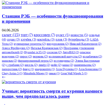
Станции РЭБ — особенности функционирования
и применения
04.06.2026
салат
(15)
торт
(7)
кроссовер
(7)
рулет
(5)
новости
(5)
оладьи
(4)
седан
(3)
хэтчбек
(3)
коктейль
(3)
плов
(3)
бутерброды
(3)
LADA
Vesta
(2)
кулинарные рецепты
(2)
внедорожник
(2)
Николай Караченцов
(2)
Алиса Фрейндлих
(2)
Наталья Крачковская
(2)
Программа утилизации
автомобилей
(2)
​Hyundai ix35
(2)
сосиски
(2)
АвтоВАЗ
(2)
опасное
вождение
(2)
пирог
(2)
морковь
(2)
из пекинской капусты
(2)
из кабачков
(2)
шашлык
(2)
фаршированный перец
(2)
из говядины
(2)
Элина Быстрицкая
(2)
с грибами
(2)
кисель
(2)
ликёр
(2)
кофе
(2)
каша
(2)
шампиньоны
(2)
папоротник
(2)
фикус
(1)
квадрокоптер
(1)
Алла Пугачева
(1)
Алла Борисовна
(1)
Chery Arrizo 3
(1)
Mitsubishi Mirage
(1)
пикап
(1)
Great Wall Wingle 5
(1)
Ученые: вероятность смерти от курения намного
выше, чем предполагалось ранее