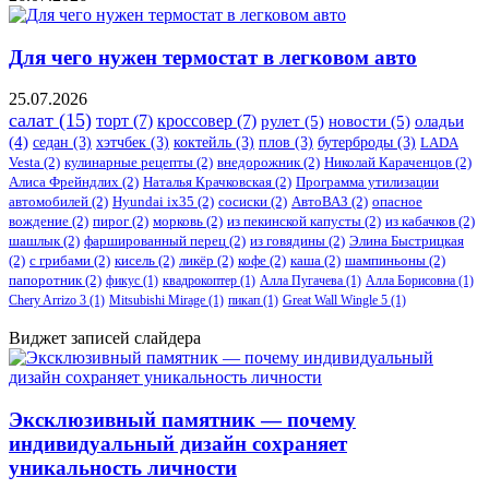
Для чего нужен термостат в легковом авто
25.07.2026
салат
(15)
торт
(7)
кроссовер
(7)
рулет
(5)
новости
(5)
оладьи
(4)
седан
(3)
хэтчбек
(3)
коктейль
(3)
плов
(3)
бутерброды
(3)
LADA
Vesta
(2)
кулинарные рецепты
(2)
внедорожник
(2)
Николай Караченцов
(2)
Алиса Фрейндлих
(2)
Наталья Крачковская
(2)
Программа утилизации
автомобилей
(2)
​Hyundai ix35
(2)
сосиски
(2)
АвтоВАЗ
(2)
опасное
вождение
(2)
пирог
(2)
морковь
(2)
из пекинской капусты
(2)
из кабачков
(2)
шашлык
(2)
фаршированный перец
(2)
из говядины
(2)
Элина Быстрицкая
(2)
с грибами
(2)
кисель
(2)
ликёр
(2)
кофе
(2)
каша
(2)
шампиньоны
(2)
папоротник
(2)
фикус
(1)
квадрокоптер
(1)
Алла Пугачева
(1)
Алла Борисовна
(1)
Chery Arrizo 3
(1)
Mitsubishi Mirage
(1)
пикап
(1)
Great Wall Wingle 5
(1)
Виджет записей слайдера
Эксклюзивный памятник — почему
индивидуальный дизайн сохраняет
уникальность личности