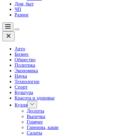
Дом, быт
ЧП
Разное
Меню
Цвет
Закрыть
переключателя
Авто
Бизнес
Общество
Политика
Экономика
Наука
Технологии
Спорт
Культура
Красота и здоровье
Показать
Кухня
подменю
Десерты
Выпечка
Горячее
Гарниры, каши
Салаты