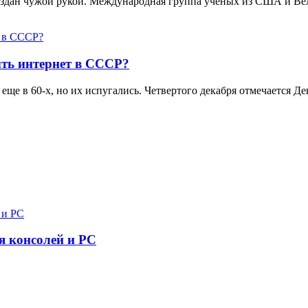
создан чужой рукой. Международная группа ученых из США и В
ть интернет в СССР?
еще в 60-х, но их испугались. Четвертого декабря отмечается 
я консолей и PC