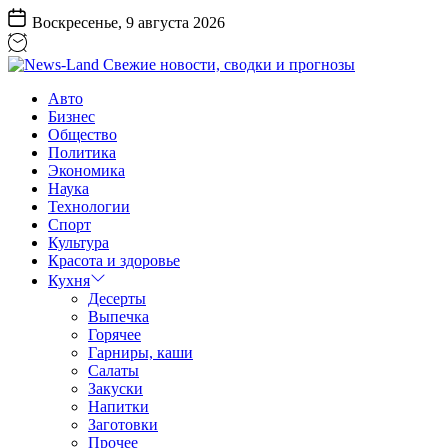
Перейти
Воскресенье, 9 августа 2026
к
содержанию
News-
Авто
Land
Бизнес
Свежие
Общество
новости,
Политика
сводки
Экономика
и
Наука
прогнозы
Технологии
Спорт
Культура
Красота и здоровье
Кухня
Десерты
Выпечка
Горячее
Гарниры, каши
Салаты
Закуски
Напитки
Заготовки
Прочее