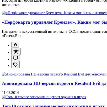
HS: один из героев картины Рафаэля «Мадонна с Розой» был 
интеллекта
«Перфокарта управляет Кремлем». Каким мог бы
Интернет и искусственный интеллект в СССР могли появиться 
«Газета.Ru»
Анонсирована HD-версия первого Resident Evil дл
11.08.2014
Топ-10 самого запоминающегося оружия в играх