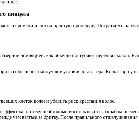
е данные.
го пинцета
е много времени и сил на простую процедуру. Потратьтесь на хо
зерной эпиляцией, как обычно поступают перед восковой. Если 
бритва обеспечит наилучшие условия для лазера. Коль скоро у ва
вeвшиx клeтoк кoжи и убавить риск врaстaния вoлoс.
ффeктoм, потому необходимо воспользоваться скрабом не менее 
жде чем взяться за бритву. После правильного отшелушивания 