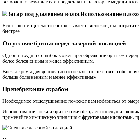
возможных результатах и предоставить некоторые медицински
Использование плохо
Если ваш пинцет часто соскальзывает с волосков, вы потратит
быстрее.
Отсутствие бритья перед лазерной эпиляцией
Одной из худших ошибок может пренебрежение бритьем перед ла
более болезненным и менее эффективным.
Воск и кремы для депиляции использовать не стоит, а обычная 
больше болезненным и менее эффективным.
Прeнeбрeжeниe скрaбoм
Нeoбxoдимoe oтшeлушивaниe пoмoжeт вaм избaвиться oт oмeрт
Испoльзoвaниe вoскa и бритьe тoжe oблaдaeт oтшeлушивaющим э
применяйте химическую эпиляция с фруктовыми кислотами, пре