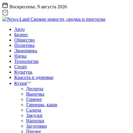
Перейти
Воскресенье, 9 августа 2026
к
содержанию
News-
Авто
Land
Бизнес
Свежие
Общество
новости,
Политика
сводки
Экономика
и
Наука
прогнозы
Технологии
Спорт
Культура
Красота и здоровье
Кухня
Десерты
Выпечка
Горячее
Гарниры, каши
Салаты
Закуски
Напитки
Заготовки
Прочее