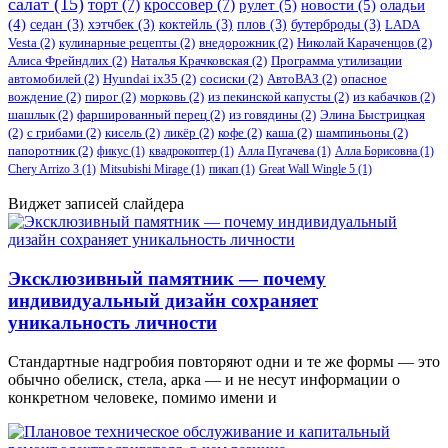
салат
(15)
торт
(7)
кроссовер
(7)
рулет
(5)
новости
(5)
оладьи
(4)
седан
(3)
хэтчбек
(3)
коктейль
(3)
плов
(3)
бутерброды
(3)
LADA
Vesta
(2)
кулинарные рецепты
(2)
внедорожник
(2)
Николай Караченцов
(2)
Алиса Фрейндлих
(2)
Наталья Крачковская
(2)
Программа утилизации
автомобилей
(2)
​Hyundai ix35
(2)
сосиски
(2)
АвтоВАЗ
(2)
опасное
вождение
(2)
пирог
(2)
морковь
(2)
из пекинской капусты
(2)
из кабачков
(2)
шашлык
(2)
фаршированный перец
(2)
из говядины
(2)
Элина Быстрицкая
(2)
с грибами
(2)
кисель
(2)
ликёр
(2)
кофе
(2)
каша
(2)
шампиньоны
(2)
папоротник
(2)
фикус
(1)
квадрокоптер
(1)
Алла Пугачева
(1)
Алла Борисовна
(1)
Chery Arrizo 3
(1)
Mitsubishi Mirage
(1)
пикап
(1)
Great Wall Wingle 5
(1)
Виджет записей слайдера
Эксклюзивный памятник — почему
индивидуальный дизайн сохраняет
уникальность личности
Стандартные надгробия повторяют одни и те же формы — это
обычно обелиск, стела, арка — и не несут информации о
конкретном человеке, помимо имени и