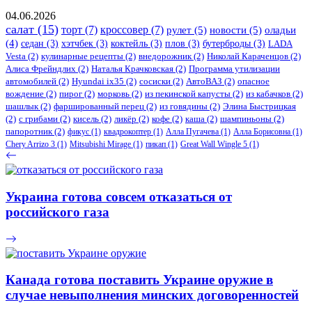
04.06.2026
салат
(15)
торт
(7)
кроссовер
(7)
рулет
(5)
новости
(5)
оладьи
(4)
седан
(3)
хэтчбек
(3)
коктейль
(3)
плов
(3)
бутерброды
(3)
LADA
Vesta
(2)
кулинарные рецепты
(2)
внедорожник
(2)
Николай Караченцов
(2)
Алиса Фрейндлих
(2)
Наталья Крачковская
(2)
Программа утилизации
автомобилей
(2)
​Hyundai ix35
(2)
сосиски
(2)
АвтоВАЗ
(2)
опасное
вождение
(2)
пирог
(2)
морковь
(2)
из пекинской капусты
(2)
из кабачков
(2)
шашлык
(2)
фаршированный перец
(2)
из говядины
(2)
Элина Быстрицкая
(2)
с грибами
(2)
кисель
(2)
ликёр
(2)
кофе
(2)
каша
(2)
шампиньоны
(2)
папоротник
(2)
фикус
(1)
квадрокоптер
(1)
Алла Пугачева
(1)
Алла Борисовна
(1)
Chery Arrizo 3
(1)
Mitsubishi Mirage
(1)
пикап
(1)
Great Wall Wingle 5
(1)
Украина готова совсем отказаться от
российского газа
Канада готова поставить Украине оружие в
случае невыполнения минских договоренностей