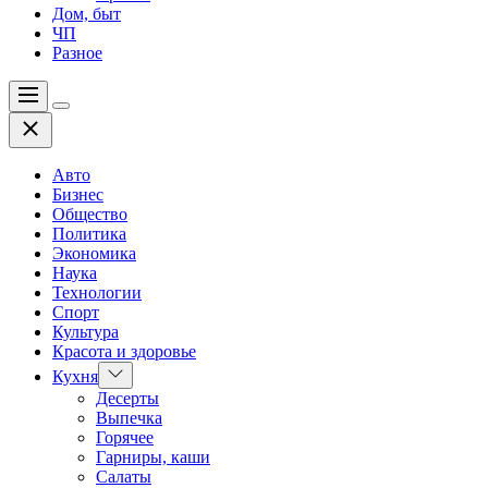
Дом, быт
ЧП
Разное
Меню
Цвет
Закрыть
переключателя
Авто
Бизнес
Общество
Политика
Экономика
Наука
Технологии
Спорт
Культура
Красота и здоровье
Показать
Кухня
подменю
Десерты
Выпечка
Горячее
Гарниры, каши
Салаты