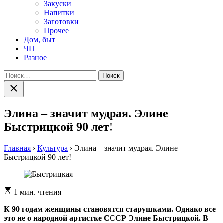
Закуски
Напитки
Заготовки
Прочее
Дом, быт
ЧП
Разное
Найти:
Закрыть
поиск
Элина – значит мудрая. Элине
Быстрицкой 90 лет!
Главная
›
Культура
›
Элина – значит мудрая. Элине
Быстрицкой 90 лет!
Расчетное
1 мин. чтения
время
чтения
К 90 годам женщины становятся старушками. Однако все
это не о народной артистке СССР Элине Быстрицкой. В