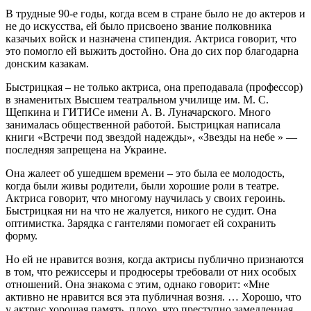
В трудные 90-е годы, когда всем в стране было не до актеров и
не до искусства, ей было присвоено звание полковника
казачьих войск и назначена стипендия. Актриса говорит, что
это помогло ей выжить достойно. Она до сих пор благодарна
донским казакам.
Быстрицкая – не только актриса, она преподавала (профессор)
в знаменитых Высшем театральном училище им. М. С.
Щепкина и ГИТИСе имени А. В. Луначарского. Много
занималась общественной работой. Быстрицкая написала
книги «Встречи под звездой надежды», «Звезды на небе » —
последняя запрещена на Украине.
Она жалеет об ушедшем времени – это была ее молодость,
когда были живы родители, были хорошие роли в театре.
Актриса говорит, что многому научилась у своих героинь.
Быстрицкая ни на что не жалуется, никого не судит. Она
оптимистка. Зарядка с гантелями помогает ей сохранить
форму.
Но ей не нравится возня, когда актрисы публично признаются
в том, что режиссеры и продюсеры требовали от них особых
отношений. Она знакома с этим, однако говорит: «Мне
активно не нравится вся эта публичная возня. … Хорошо, что
у актрис хорошая память, плохо, что преступно замедленная