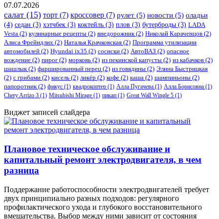
07.07.2026
салат
(15)
торт
(7)
кроссовер
(7)
рулет
(5)
новости
(5)
оладьи
(4)
седан
(3)
хэтчбек
(3)
коктейль
(3)
плов
(3)
бутерброды
(3)
LADA
Vesta
(2)
кулинарные рецепты
(2)
внедорожник
(2)
Николай Караченцов
(2)
Алиса Фрейндлих
(2)
Наталья Крачковская
(2)
Программа утилизации
автомобилей
(2)
​Hyundai ix35
(2)
сосиски
(2)
АвтоВАЗ
(2)
опасное
вождение
(2)
пирог
(2)
морковь
(2)
из пекинской капусты
(2)
из кабачков
(2)
шашлык
(2)
фаршированный перец
(2)
из говядины
(2)
Элина Быстрицкая
(2)
с грибами
(2)
кисель
(2)
ликёр
(2)
кофе
(2)
каша
(2)
шампиньоны
(2)
папоротник
(2)
фикус
(1)
квадрокоптер
(1)
Алла Пугачева
(1)
Алла Борисовна
(1)
Chery Arrizo 3
(1)
Mitsubishi Mirage
(1)
пикап
(1)
Great Wall Wingle 5
(1)
Виджет записей слайдера
Плановое техническое обслуживание и
капитальный ремонт электродвигателя, в чем
разница
Поддержание работоспособности электродвигателей требует
двух принципиально разных подходов: регулярного
профилактического ухода и глубокого восстановительного
вмешательства. Выбор между ними зависит от состояния