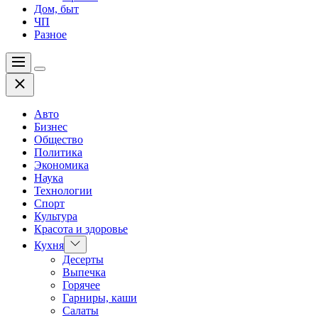
Дом, быт
ЧП
Разное
Меню
Цвет
Закрыть
переключателя
Авто
Бизнес
Общество
Политика
Экономика
Наука
Технологии
Спорт
Культура
Красота и здоровье
Показать
Кухня
подменю
Десерты
Выпечка
Горячее
Гарниры, каши
Салаты