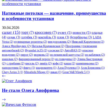
Натяжные потолки — назначение, преимущества
и особенности установки
30.04.2026
салат
(15)
торт
(7)
кроссовер
(7)
рулет
(5)
новости
(5)
оладьи
(4)
седан
(3)
хэтчбек
(3)
коктейль
(3)
плов
(3)
бутерброды
(3)
LADA
Vesta
(2)
кулинарные рецепты
(2)
внедорожник
(2)
Николай Караченцов
(2)
Алиса Фрейндлих
(2)
Наталья Крачковская
(2)
Программа утилизации
автомобилей
(2)
​Hyundai ix35
(2)
сосиски
(2)
АвтоВАЗ
(2)
опасное
вождение
(2)
пирог
(2)
морковь
(2)
из пекинской капусты
(2)
из кабачков
(2)
шашлык
(2)
фаршированный перец
(2)
из говядины
(2)
Элина Быстрицкая
(2)
с грибами
(2)
кисель
(2)
ликёр
(2)
кофе
(2)
каша
(2)
шампиньоны
(2)
папоротник
(2)
фикус
(1)
квадрокоптер
(1)
Алла Пугачева
(1)
Алла Борисовна
(1)
Chery Arrizo 3
(1)
Mitsubishi Mirage
(1)
пикап
(1)
Great Wall Wingle 5
(1)
Не стало Олега Анофриева