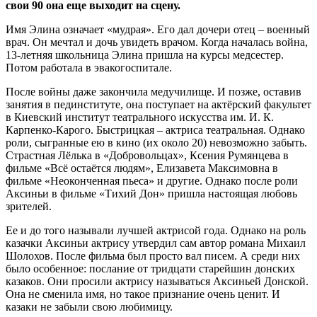
свои 90 она еще выходит на сцену.
Имя Элина означает «мудрая». Его дал дочери отец – военный
врач. Он мечтал и дочь увидеть врачом. Когда началась война,
13-летняя школьница Элина пришла на курсы медсестер.
Потом работала в эвакогоспитале.
После войны даже закончила медучилище. И позже, оставив
занятия в пединституте, она поступает на актёрский факультет
в Киевский институт театрального искусства им. И. К.
Карпенко-Карого. Быстрицкая – актриса театральная. Однако
роли, сыгранные ею в кино (их около 20) невозможно забыть.
Страстная Лёлька в «Добровольцах», Ксения Румянцева в
фильме «Всё остаётся людям», Елизавета Максимовна в
фильме «Неоконченная пьеса» и другие. Однако после роли
Аксиньи в фильме «Тихий Дон» пришла настоящая любовь
зрителей.
Ее и до того называли лучшей актрисой года. Однако на роль
казачки Аксиньи актрису утвердил сам автор романа Михаил
Шолохов. После фильма был просто вал писем. А среди них
было особенное: послание от тридцати старейшин донских
казаков. Они просили актрису называться Аксиньей Донской.
Она не сменила имя, но такое признание очень ценит. И
казаки не забыли свою любимицу.