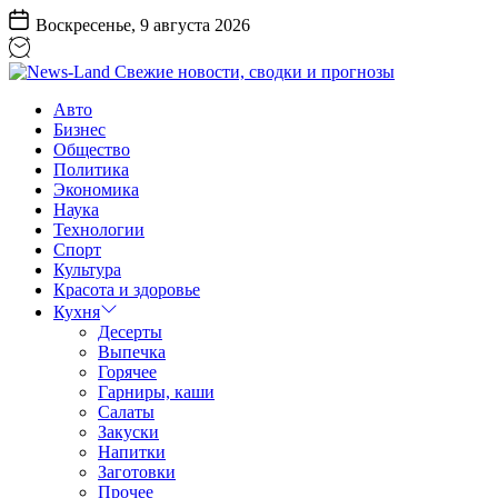
Перейти
Воскресенье, 9 августа 2026
к
содержанию
News-
Авто
Land
Бизнес
Свежие
Общество
новости,
Политика
сводки
Экономика
и
Наука
прогнозы
Технологии
Спорт
Культура
Красота и здоровье
Кухня
Десерты
Выпечка
Горячее
Гарниры, каши
Салаты
Закуски
Напитки
Заготовки
Прочее