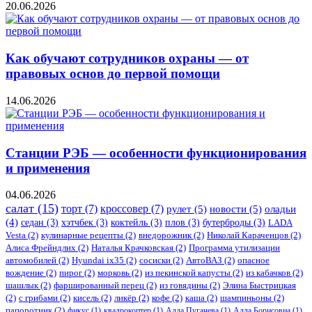
20.06.2026
Как обучают сотрудников охраны — от
правовых основ до первой помощи
14.06.2026
Станции РЭБ — особенности функционирования
и применения
04.06.2026
салат
(15)
торт
(7)
кроссовер
(7)
рулет
(5)
новости
(5)
оладьи
(4)
седан
(3)
хэтчбек
(3)
коктейль
(3)
плов
(3)
бутерброды
(3)
LADA
Vesta
(2)
кулинарные рецепты
(2)
внедорожник
(2)
Николай Караченцов
(2)
Алиса Фрейндлих
(2)
Наталья Крачковская
(2)
Программа утилизации
автомобилей
(2)
​Hyundai ix35
(2)
сосиски
(2)
АвтоВАЗ
(2)
опасное
вождение
(2)
пирог
(2)
морковь
(2)
из пекинской капусты
(2)
из кабачков
(2)
шашлык
(2)
фаршированный перец
(2)
из говядины
(2)
Элина Быстрицкая
(2)
с грибами
(2)
кисель
(2)
ликёр
(2)
кофе
(2)
каша
(2)
шампиньоны
(2)
папоротник
(2)
фикус
(1)
квадрокоптер
(1)
Алла Пугачева
(1)
Алла Борисовна
(1)