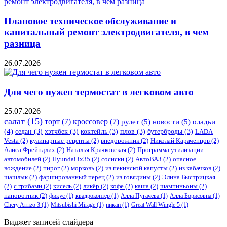
Плановое техническое обслуживание и
капитальный ремонт электродвигателя, в чем
разница
26.07.2026
Для чего нужен термостат в легковом авто
25.07.2026
салат
(15)
торт
(7)
кроссовер
(7)
рулет
(5)
новости
(5)
оладьи
(4)
седан
(3)
хэтчбек
(3)
коктейль
(3)
плов
(3)
бутерброды
(3)
LADA
Vesta
(2)
кулинарные рецепты
(2)
внедорожник
(2)
Николай Караченцов
(2)
Алиса Фрейндлих
(2)
Наталья Крачковская
(2)
Программа утилизации
автомобилей
(2)
​Hyundai ix35
(2)
сосиски
(2)
АвтоВАЗ
(2)
опасное
вождение
(2)
пирог
(2)
морковь
(2)
из пекинской капусты
(2)
из кабачков
(2)
шашлык
(2)
фаршированный перец
(2)
из говядины
(2)
Элина Быстрицкая
(2)
с грибами
(2)
кисель
(2)
ликёр
(2)
кофе
(2)
каша
(2)
шампиньоны
(2)
папоротник
(2)
фикус
(1)
квадрокоптер
(1)
Алла Пугачева
(1)
Алла Борисовна
(1)
Chery Arrizo 3
(1)
Mitsubishi Mirage
(1)
пикап
(1)
Great Wall Wingle 5
(1)
Виджет записей слайдера