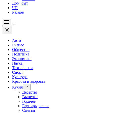
Дом, быт
ЧП
Разное
Меню
Цвет
Закрыть
переключателя
Авто
Бизнес
Общество
Политика
Экономика
Наука
Технологии
Спорт
Культура
Красота и здоровье
Показать
Кухня
подменю
Десерты
Выпечка
Горячее
Гарниры, каши
Салаты