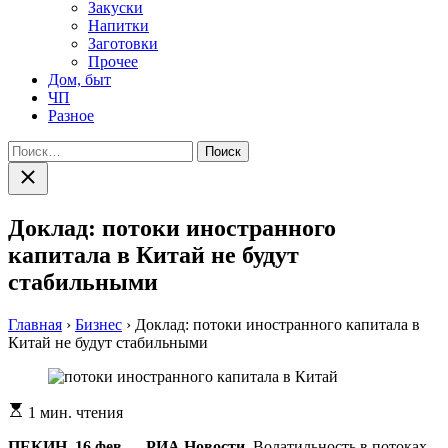
Закуски
Напитки
Заготовки
Прочее
Дом, быт
ЧП
Разное
Найти:
Закрыть
поиск
Доклад: потоки иностранного
капитала в Китай не будут
стабильными
Главная
›
Бизнес
›
Доклад: потоки иностранного капитала в
Китай не будут стабильными
Расчетное
1 мин. чтения
время
чтения
ПЕКИН, 16 фев — РИА Новости.
Волатильность в потоках